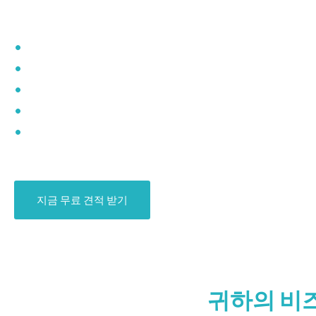
랜딩.
•
고급 UV 경화 기술
•
다목적 응용 프로그램
•
높은 내구성
•
떠는 & 상세한 출력
•
강한 접착력
지금 무료 견적 받기
귀하의 비즈