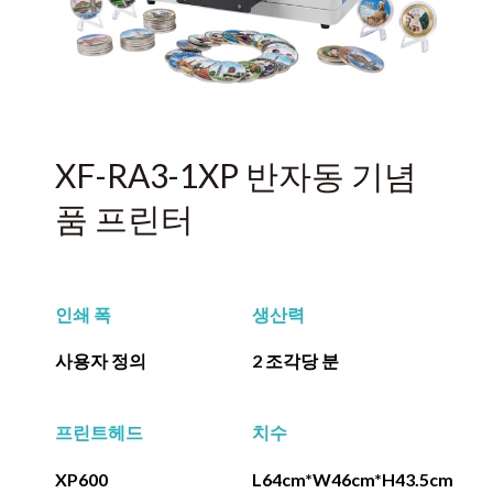
XF-RA3-1XP 반자동 기념
품 프린터
인쇄 폭
생산력
사용자 정의
2 조각당 분
프린트헤드
치수
XP600
L64cm*W46cm*H43.5cm