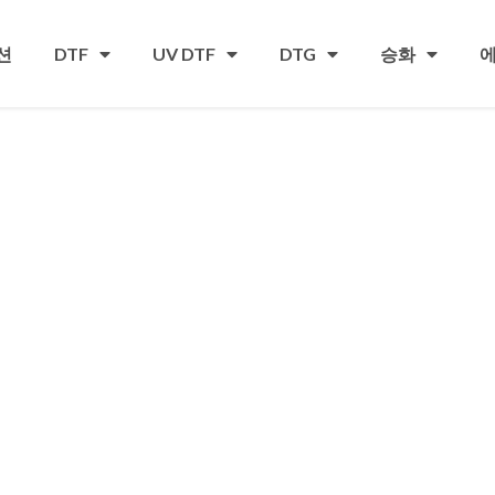
션
DTF
UV DTF
DTG
승화
에
프린터, 창
요
쇄 시스템입니다., 다양한
널리 사용되는, 포장, 프
업 분야에 걸쳐 개인화된 브