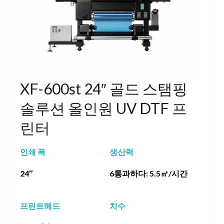
XF-600st 24″ 골드 스탬핑
솔루션 올인원 UV DTF 프
린터
인쇄 폭
생산력
24″
6통과하다: 5.5㎡/시간
프린트헤드
치수