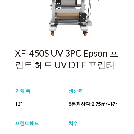
XF-450S UV 3PC Epson 프
린트 헤드 UV DTF 프린터
인쇄 폭
생산력
12”
8통과하다:2.75㎡/시간
프린트헤드
치수