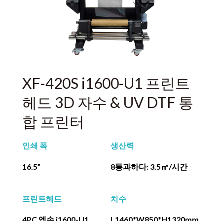
XF-420S i1600-U1 프린트
헤드 3D 자수 & UV DTF 통
합 프린터
인쇄 폭
생산력
16.5”
8통과하다: 3.5㎡/시간
프린트헤드
치수
4PC 엡손 i1600-U1
L1460*W850*H1320mm