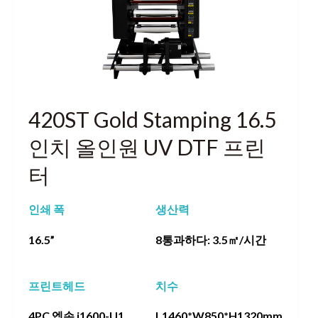
420ST Gold Stamping 16.5
인치 올인원 UV DTF 프린
터
인쇄 폭
생산력
16.5”
8통과하다: 3.5㎡/시간
프린트헤드
치수
4PC 엡손 i1600-U1
L1460*W850*H1320mm