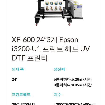
XF-600 24″3개 Epson
i3200-U1 프린트 헤드 UV
DTF 프린터
인쇄 폭
생산력
24”
6통과하다:6.28㎡/시간
8통과하다:4.85㎡/시간
프린트헤드
치수
3PC i3200-U1
L2000*W820*H1600mm