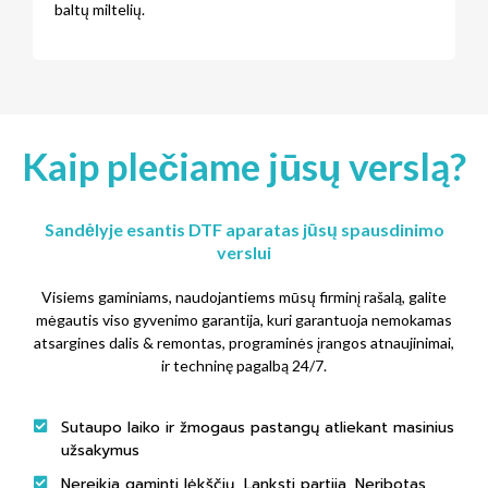
baltų miltelių.
Kaip plečiame jūsų verslą?
Sandėlyje esantis DTF aparatas jūsų spausdinimo
verslui
Visiems gaminiams, naudojantiems mūsų firminį rašalą, galite
mėgautis viso gyvenimo garantija, kuri garantuoja nemokamas
atsargines dalis & remontas, programinės įrangos atnaujinimai,
ir techninę pagalbą 24/7.
Sutaupo laiko ir žmogaus pastangų atliekant masinius
užsakymus
Nereikia gaminti lėkščių, Lanksti partija, Neribotas