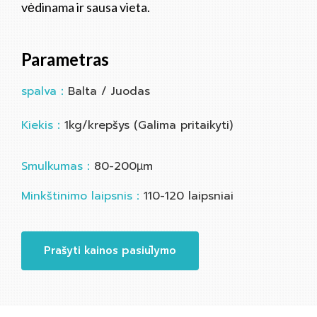
vėdinama ir sausa vieta.
Parametras
spalva：
Balta / Juodas
Kiekis：
1kg/krepšys (Galima pritaikyti)
Smulkumas：
80-200µm
Minkštinimo laipsnis：
110-120 laipsniai
Prašyti kainos pasiūlymo