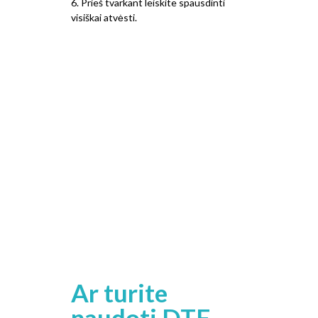
6. Prieš tvarkant leiskite spausdinti
visiškai atvėsti.
Ar turite
naudoti DTF