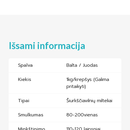
Išsami informacija
Spalva
Balta / Juodas
Kiekis
1kg/krepšys (Galima
pritaikyti)
Tipai
Šiurkščiavilnių milteliai
Smulkumas
80-200vienas
Minkštinimo
110-120 laipsniai