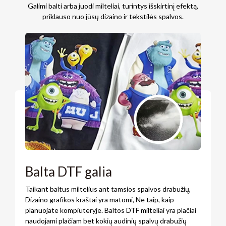
Galimi balti arba juodi milteliai, turintys išskirtinį efektą,
priklauso nuo jūsų dizaino ir tekstilės spalvos.
Balta DTF galia
Taikant baltus miltelius ant tamsios spalvos drabužių,
Dizaino grafikos kraštai yra matomi, Ne taip, kaip
planuojate kompiuteryje. Baltos DTF milteliai yra plačiai
naudojami plačiam bet kokių audinių spalvų drabužių