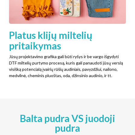
Platus klijų miltelių
pritaikymas
Jūsų projektavimo grafika gali būti ryšys ir be vargo išgydyti
DTF miltelių purtymo procesą, kuris gali panaudoti jūsų verslą
visišką potencialą įvairių rūšių audiniais, pavyzdžiui, nailono,
medvilnė, cheminis pluoštas, oda, džinsinio audinio, ir tt.
Balta pudra VS juodoji
pudra