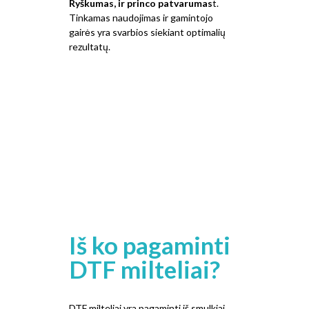
Ryškumas, ir princo patvarumas
t.
Tinkamas naudojimas ir gamintojo
gairės yra svarbios siekiant optimalių
rezultatų.
Iš ko pagaminti
DTF milteliai?
DTF milteliai yra pagaminti iš smulkiai