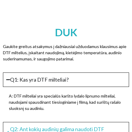
DUK
Gaukite greitus atsakymus į dažniausiai užduodamus klausimus apie
DTF miltelius, įskaitant naudojimą, kietėjimo temperatūra, audinio
suderinamumas, ir saugojimo patarimai.
Q1: Kas yra DTF milteliai?
A: DTF milteliai yra specialūs karšto lydalo lipnumo milteliai,
naudojami spausdinant tiesioginiame į filmą, kad surištų rašalo
sluoksnį su audiniu.
Q2: Ant kokių audinių galima naudoti DTF