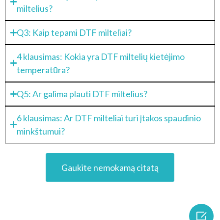
miltelius?
Q3: Kaip tepami DTF milteliai?
4 klausimas: Kokia yra DTF miltelių kietėjimo
temperatūra?
Q5: Ar galima plauti DTF miltelius?
6 klausimas: Ar DTF milteliai turi įtakos spaudinio
minkštumui?
Gaukite nemokamą citatą
