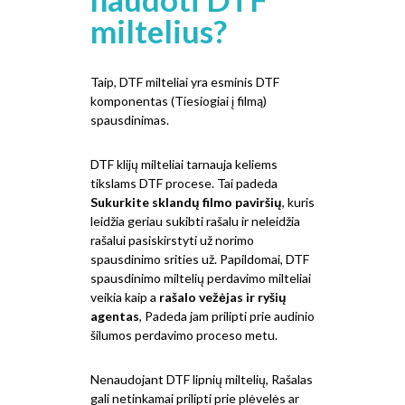
miltelius?
Taip, DTF milteliai yra esminis DTF
komponentas (Tiesiogiai į filmą)
spausdinimas.
DTF klijų milteliai tarnauja keliems
tikslams DTF procese. Tai padeda
Sukurkite sklandų filmo paviršių
, kuris
leidžia geriau sukibti rašalu ir neleidžia
rašalui pasiskirstyti už norimo
spausdinimo srities už. Papildomai, DTF
spausdinimo miltelių perdavimo milteliai
veikia kaip a
rašalo vežėjas ir ryšių
agentas
, Padeda jam prilipti prie audinio
šilumos perdavimo proceso metu.
Nenaudojant DTF lipnių miltelių, Rašalas
gali netinkamai prilipti prie plėvelės ar