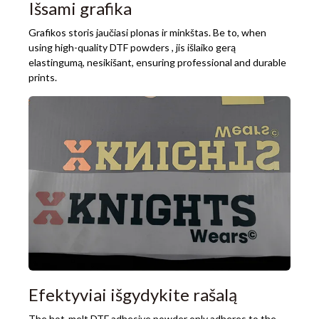
Išsami grafika
Grafikos storis jaučiasi plonas ir minkštas. Be to,
when
using high-quality DTF powders
, jis išlaiko gerą
elastingumą, nesikišant,
ensuring professional and durable
prints
.
Efektyviai išgydykite rašalą
The hot-melt DTF adhesive powder only adheres to the