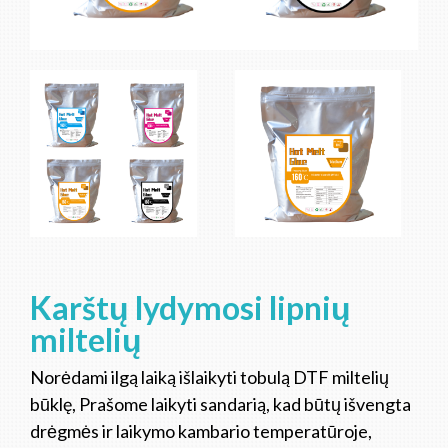
Karštų lydymosi lipnių
miltelių
Norėdami ilgą laiką išlaikyti tobulą DTF miltelių
būklę, Prašome laikyti sandarią, kad būtų išvengta
drėgmės ir laikymo kambario temperatūroje,