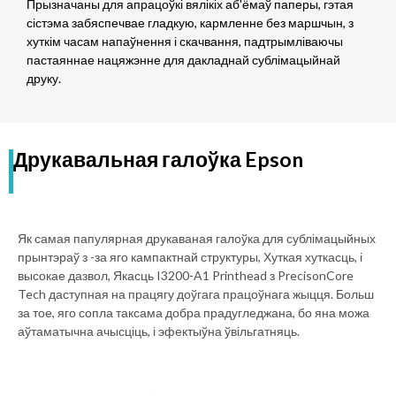
Прызначаны для апрацоўкі вялікіх аб'ёмаў паперы, гэтая
сістэма забяспечвае гладкую, кармленне без маршчын, з
хуткім часам напаўнення і скачвання, падтрымліваючы
пастаяннае нацяжэнне для дакладнай сублімацыйнай
друку.
Друкавальная галоўка Epson
Як самая папулярная друкаваная галоўка для сублімацыйных
прынтэраў з -за яго кампактнай структуры, Хуткая хуткасць, і
высокае дазвол, Якасць I3200-A1 Printhead з PrecisonCore
Tech даступная на працягу доўгага працоўнага жыцця. Больш
за тое, яго сопла таксама добра прадугледжана, бо яна можа
аўтаматычна ачысціць, і эфектыўна ўвільгатняць.