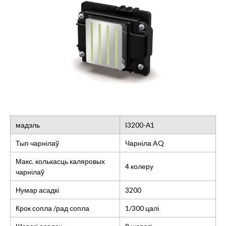
мадэль
І3200-А1
Тып чарнілаў
Чарніла AQ
Макс. колькасць каляровых
4 колеру
чарнілаў
Нумар асадкі
3200
Крок сопла /рад сопла
1/300 цалі