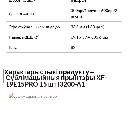
Шэрагі асадак
8 шэрагі
300npi/1 слупок 600npi/2
Дазвол сопла
слупкі
Эфектыўная шырыня друку
33.8 мм (1.33 цалі)
Памеры(ДхШхУ)
69.1 х 59.4 х 35.6 мм
Вага
82г
Характарыстыкі прадукту—
Сублімацыйныя прынтэры XF-
19E15PRO 15 шт I3200-A1