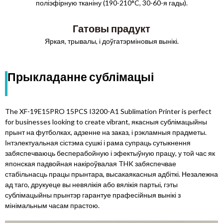
поліэфірную тканіну (190-210°C, 30-60-я гады).
Гатовы прадукт
Яркая, трывалы, і доўгатэрміновыя вынікі.
Прыкладанне сублімацыі
The XF-19E15PRO 15PCS I3200-A1 Sublimation Printer is perfect
for businesses looking to create vibrant
, якасныя сублімацыйны
прынт на футболках, адзенне на заказ, і рэкламныя прадметы.
Інтэлектуальная сістэма сушкі і рама супраць сутыкнення
забяспечваюць бесперабойную і эфектыўную працу, у той час як
японская падвойная накіроўвалая THK забяспечвае
стабільнасць працы прынтара, высакаякасныя адбіткі. Незалежна
ад таго, друкуеце вы невялікія або вялікія партыі, гэты
сублімацыйны прынтэр гарантуе прафесійныя вынікі з
мінімальным часам прастою.