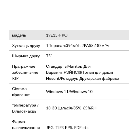
мадэль
19
E15-PRO
Хуткасць друку
1Перавал:394м²/h 2PASS:188м²/ч
Шырыня друку
75"
Праграмнае
Стандарт з Maintop;Для
забеспячэнне
Варыянт:РЭЙНСКІ(Толькі для дошкі
RIP
Hoson),Фотадрук, Друкарская фабрыка
Сістэма
Windows 11/Windows 10
кіравання
тэмпература /
18-30 Цэльсія/35%-65%RH
Вільготнасць
Фармат
раздрукування
JPG, TIFF,
EPS
,
PDF etc