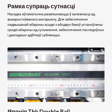
Рамка супраць сутнасці
Насадка аўтаматычна размяшчаецца ў залежнасці ад
выкарыстоўванага матэрыялу. Для забеспячэння
падвышанай абароны асадкі з абодвух бакоў устаноўлены
сродкі абароны ад сутыкнення, забеспячэнне паслядоўных
і дакладных адбіткаў сублімацыі.
Японія Thk Double Rail