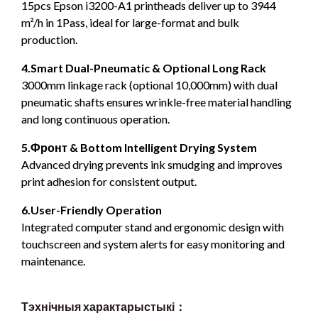
15
pcs Epson i3200-A1 printheads deliver up to
3944
m²/h in 1Pass
,
ideal for large-format and bulk
production
.
4.
Smart Dual-Pneumatic
&
Optional Long Rack
3000
mm linkage rack
(
optional 10,000mm
)
with dual
pneumatic shafts ensures wrinkle-free material handling
and long continuous operation
.
5.Фронт &
Bottom Intelligent Drying System
Advanced drying prevents ink smudging and improves
print adhesion for consistent output
.
6.
User-Friendly Operation
Integrated computer stand and ergonomic design with
touchscreen and system alerts for easy monitoring and
maintenance
.
Тэхнічныя характарыстыкі：