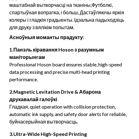
маштабнай вытворчасці на тканіны,Футболкі,
спартыўная вопратка, і больш, Дастаўляючы яркія
колеры і гладкія градыенты. Ідэальна падыходзіць
для друку з вялікім попытам.
Асноўныя моманты прадукту:
1.Панэль кіравання Hoson з разумным
маніторынгам
Professional Hoson board ensures stable
,
high-speed
data processing and precise multi-head printing
performance
.
2.
Magnetic Levitation Drive
& Абарона
друкавалай галоўкі
Гладкая,
quiet operation with collision protection
,
automatic ink supply
,
and safety door alerts for reliable
,
буйнасерыйная вытворчасць.
3.
Ultra-Wide High-Speed Printing