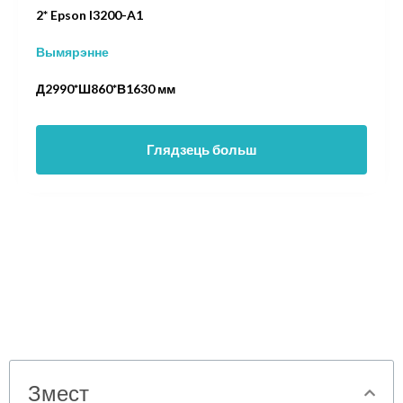
2* Epson I3200-A1
Вымярэнне
Д2990*Ш860*В1630 мм
Глядзець больш
Змест