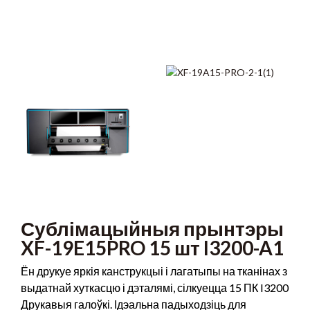
Сублімацыйныя прынтэры
XF-19E15PRO 15 шт I3200-A1
Ён друкуе яркія канструкцыі і лагатыпы на тканінах з
выдатнай хуткасцю і дэталямі, сілкуецца 15 ПК I3200
Друкавыя галоўкі. Ідэальна падыходзіць для