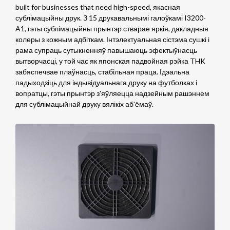
built for businesses that need high-speed
, якасная
сублімацыйны друк. З 15 друкавальнымі галоўкамі I3200-
A1, гэты сублімацыйны прынтэр стварае яркія, дакладныя
колеры з кожным адбіткам. Інтэлектуальная сістэма сушкі і
рама супраць сутыкненняў павышаюць эфектыўнасць
вытворчасці, у той час як японская падвойная рэйка THK
забяспечвае плаўнасць, стабільная праца. Ідэальна
падыходзіць для індывідуальнага друку на футболках і
вопратцы, гэты прынтэр з'яўляецца надзейным рашэннем
для сублімацыйнай друку вялікіх аб'ёмаў.