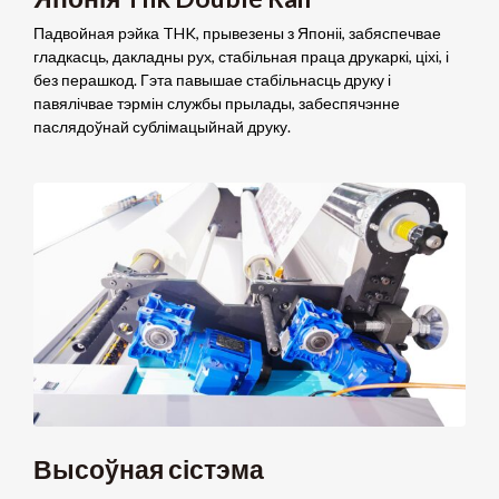
Падвойная рэйка THK, прывезены з Японіі, забяспечвае
гладкасць, дакладны рух, стабільная праца друкаркі, ціхі, і
без перашкод. Гэта павышае стабільнасць друку і
павялічвае тэрмін службы прылады, забеспячэнне
паслядоўнай сублімацыйнай друку.
Высоўная сістэма