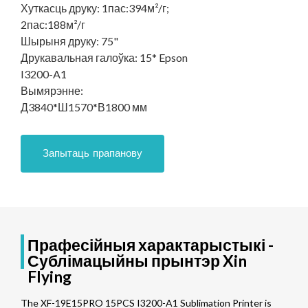
Хуткасць друку:
1пас:394м²/г;
2пас:188м²/г
Шырыня друку:
75"
Друкавальная галоўка:
15* Epson
I3200-A1
Вымярэнне:
Д3840*Ш1570*В1800 мм
Запытаць прапанову
Прафесійныя характарыстыкі -
Сублімацыйны прынтэр Xin
Flying
The XF-19E15PRO 15PCS I3200-A1 Sublimation Printer is