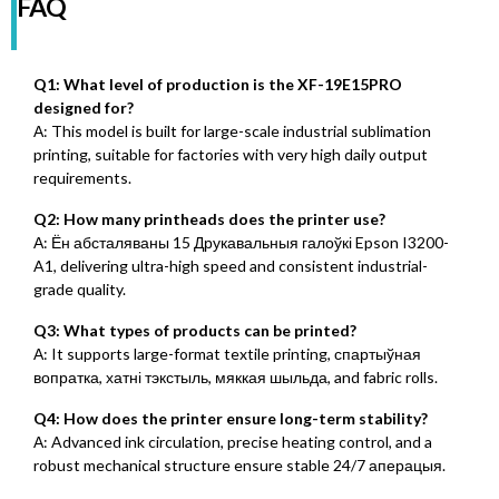
FAQ
Q1:
What level of production is the XF-19E15PRO
designed for
?
А:
This model is built for large-scale industrial sublimation
printing
,
suitable for factories with very high daily output
requirements
.
Q2:
How many printheads does the printer use
?
А: Ён абсталяваны 15 Друкавальныя галоўкі Epson I3200-
A1,
delivering ultra-high speed and consistent industrial-
grade quality
.
Q3:
What types of products can be printed
?
А:
It supports large-format textile printing
, спартыўная
вопратка, хатні тэкстыль, мяккая шыльда,
and fabric rolls
.
Q4:
How does the printer ensure long-term stability
?
А:
Advanced ink circulation
,
precise heating control
,
and a
robust mechanical structure ensure stable
24/7 аперацыя.