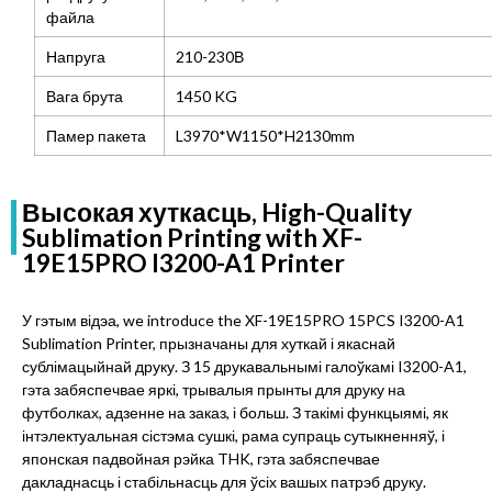
файла
Напруга
210-230В
Вага брута
1450 KG
Памер пакета
L3970*W1150*H2130mm
Высокая хуткасць,
High-Quality
Sublimation Printing with XF-
19E15PRO I3200-A1 Printer
У гэтым відэа,
we introduce the XF-19E15PRO 15PCS I3200-A1
Sublimation Printer
, прызначаны для хуткай і якаснай
сублімацыйнай друку. З 15 друкавальнымі галоўкамі I3200-A1,
гэта забяспечвае яркі, трывалыя прынты для друку на
футболках, адзенне на заказ, і больш. З такімі функцыямі, як
інтэлектуальная сістэма сушкі, рама супраць сутыкненняў, і
японская падвойная рэйка THK, гэта забяспечвае
дакладнасць і стабільнасць для ўсіх вашых патрэб друку.