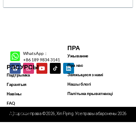
ПРА
WhatsApp：
Ужыванне
+86 189 9834 3141
Пра нас
РЭСУРСЫ
Звяжыцеся з намі
Падтрымка
Нашы блогі
Гарантыя
Палітыка прыватнасці
Навіны
FAQ
Відэа цэнтр
Аўтарскае права ©2026, Xin Flying. Усе правы абаронены.2026