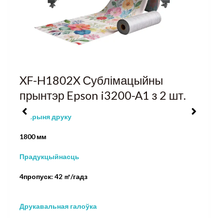
XF-H1802X Сублімацыйны
прынтэр Epson i3200-A1 з 2 шт.
Шырыня друку
1800 мм
Прадукцыйнасць
4пропуск: 42 ㎡/гадз
Друкавальная галоўка