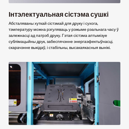
Інтэлектуальная сістэма сушкі
Абсталяваны хуткай сістэмай для друку і сухога,
тэмпературу можна рэгуляваць у рэжыме рэальнага часу ў
залежнасці ад патрэб друку. Гэтая сістэма аптымізуе
сублімацыйны друк, забеспячэнне энергаэфектыўнасці,
скарачэнне выкідаў, і стабільны, высакаякасныя вынікі.