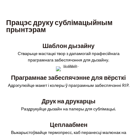
Працэс друку сублімацыйным
прынтэрам
Шаблон дызайну
Стварыце мастацкі твор з дапамогай прафесійнага
праграмнага забеспячэння для дызайну.
Праграмнае забеспячэнне для вёрсткі
Адрэгулюйце макет і колеры ў праграмным забеспячэнні RIP.
Друк на друкарцы
Раздрукуйце дызайн на паперы для сублімацыі.
Цеплаабмен
Выкарыстоўвайце термопресс, каб перанесці малюнак на