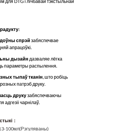
ым для DTG і лічбавай тэкстыльнай
радукту:
ядоўны спрэй
забяспечвае
няй апрацоўкі.
льны дызайн
дазваляе лёгка
ць параметры распылення.
зных тыпаў тканін
, што робіць
розных патрэб друку.
асць друку
забяспечваючы
 адгезіі чарнілаў.
ыстыкі：
13-100мл(Рэгуляваны)