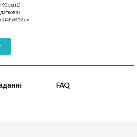
× 90 см (L)
даткова)
хШ48хВ32 см
у
аданні
FAQ