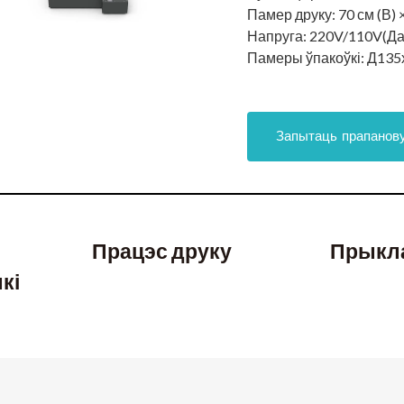
Памер друку:
70 см (В) 
Напруга:
220V/110V(Да
Памеры ўпакоўкі:
Д135
Запытаць прапанов
Працэс друку
Прыкл
кі