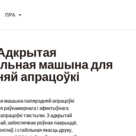
ПРА
 Адкрытая
льная машына для
няй апрацоўкі
я машына папярэдняй апрацоўкі
я раўнамернага і эфектыўнага
апрацоўкі тэкстылю. З адкрытай
ай, забяспечвае роўнае пакрыццё,
ілаў, і стабільная якасць друку,