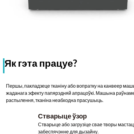
Як гэта працуе?
Першы, пакладзеце тканіну або вопратку на канвеер машы
жаданага эфекту папярэдняй апрацоўкі. Машына раўнамер
распылення, тканіна неабходна прасушыць.
Стварыце ўзор
Стварыце або загрузіце свае творы мастац
забеспячэнне для дызайну.