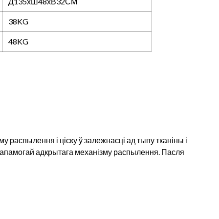
Д135хШ48хВ32СМ
38KG
48KG
распылення і ціску ў залежнасці ад тыпу тканіны і
дапамогай адкрытага механізму распылення. Пасля