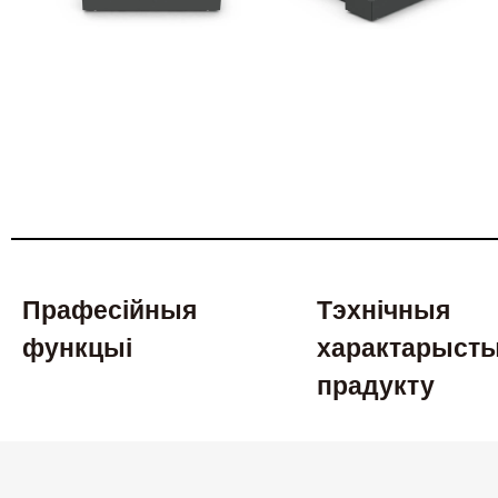
Прафесійныя
Тэхнічныя
функцыі
характарысты
прадукту