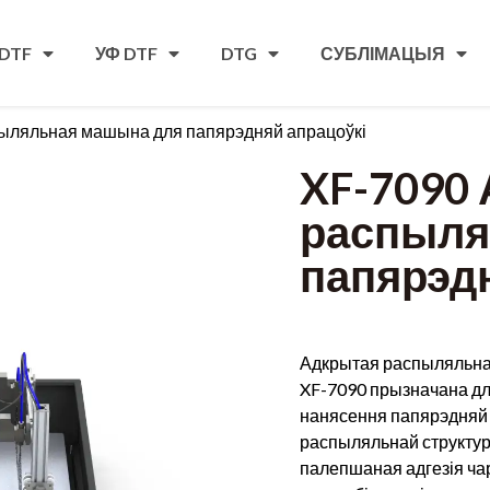
DTF
УФ DTF
DTG
СУБЛІМАЦЫЯ
ыляльная машына для папярэдняй апрацоўкі
XF-7090
распыля
папярэд
Адкрытая распыляльна
XF-7090 прызначана дл
нанясення папярэдняй 
распыляльнай структур
палепшаная адгезія чарн