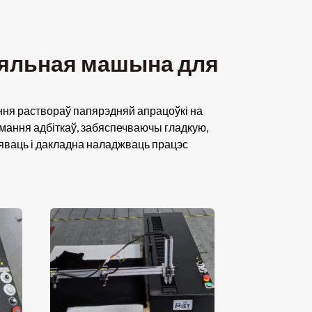
яльная машына для
ня раствораў папярэдняй апрацоўкі на
мання адбіткаў, забяспечваючы гладкую,
яваць і дакладна наладжваць працэс