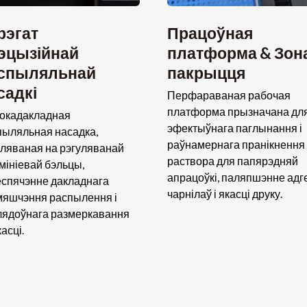
рэгат
Працоўная
эцызійнай
платформа & Зон
спыляльнай
пакрыцця
садкі
Перфараваная рабочая
платформа прызначана дл
окадакладная
эфектыўнага паглынання і
пыляльная насадка,
раўнамернага пранікнення
аляваная на рэгуляванай
раствора для папярэдняй
мініевай бэльцы,
апрацоўкі, паляпшэнне адге
еспячэнне дакладнага
чарнілаў і якасці друку.
мяшчэння распылення і
лядоўнага размеркавання
асці.