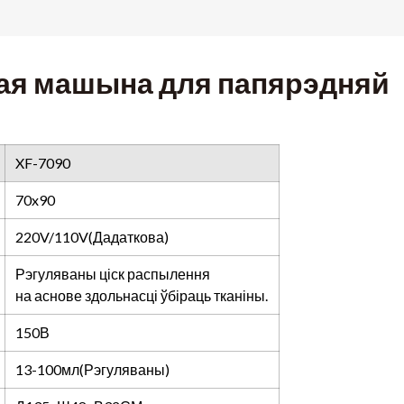
ая машына для папярэдняй
XF-7090
70x90
220V/110V(Дадаткова)
Рэгуляваны ціск распылення
на аснове здольнасці ўбіраць тканіны.
150В
13-100мл(Рэгуляваны)