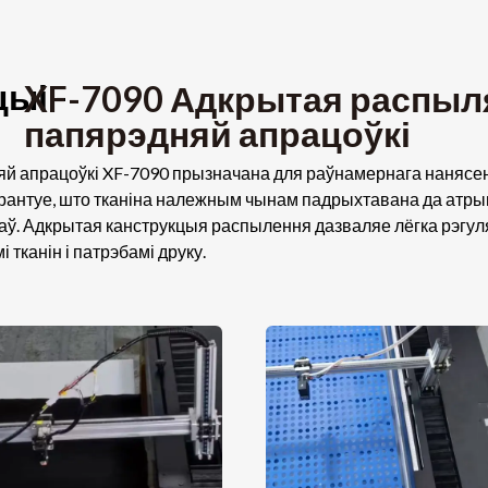
ыі -
XF-7090 Адкрытая распыл
папярэдняй апрацоўкі
 апрацоўкі XF-7090 прызначана для раўнамернага нанясен
арантуе, што тканіна належным чынам падрыхтавана да атры
аў. Адкрытая канструкцыя распылення дазваляе лёгка рэгул
тканін і патрэбамі друку.