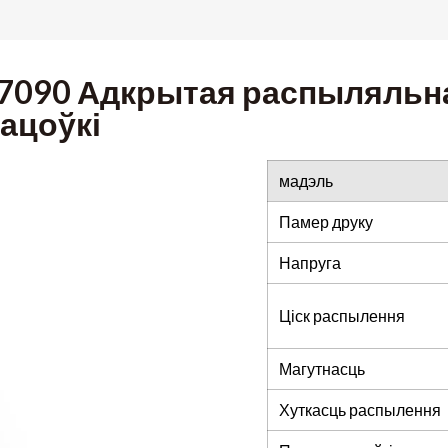
7090 Адкрытая распыляльн
ацоўкі
мадэль
Памер друку
Напруга
Ціск распылення
Магутнасць
Хуткасць распылення