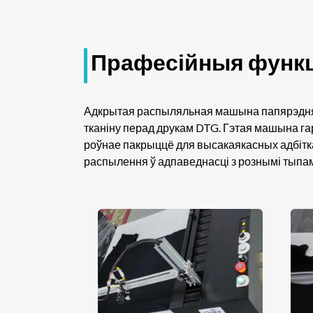
Прафесійныя функц
Адкрытая распыляльная машына папярэдняй
тканіну перад друкам DTG. Гэтая машына г
роўнае пакрыццё для высакаякасных адбітк
распылення ў адпаведнасці з рознымі тыпамі 