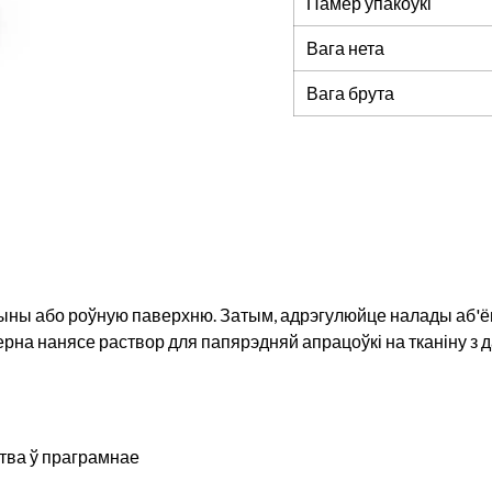
Памер упакоўкі
Вага нета
Вага брута
ны або роўную паверхню. Затым, адрэгулюйце налады аб'ёму 
на нанясе раствор для папярэдняй апрацоўкі на тканіну з 
тва ў праграмнае