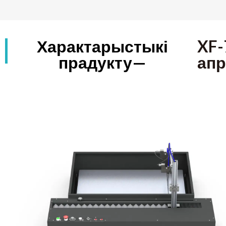
Характарыстыкі
XF-
прадукту—
апр