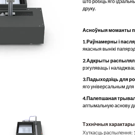
што робіць яго ідэальн
друку.
Асноўныя моманты п
1.Раўнамерны і пасл
якасныя вынікі папярэд
2.Адкрыты распыля
рэгуляваць і наладжва
3.Падыходзіць для ро
яго універсальным для 
4.Палепшаная трывал
аптымальную аснову для
Тэхнічныя характар
Хуткасць распылення: