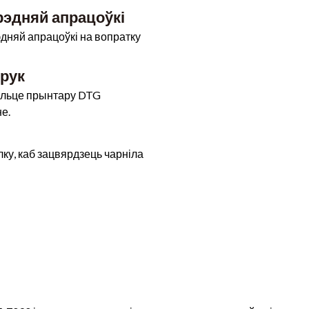
рэдняй апрацоўкі
дняй апрацоўкі на вопратку
друк
вольце прынтару DTG
е.
у, каб зацвярдзець чарніла