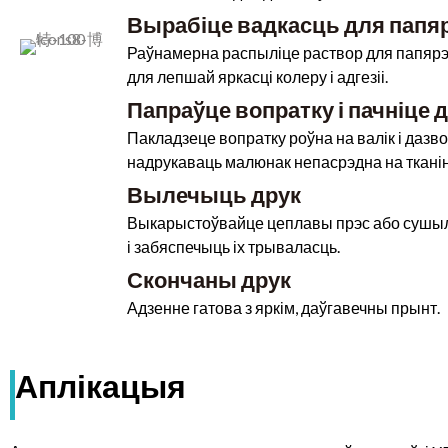
Вырабіце вадкасць для папя
Раўнамерна распыліце раствор для папярэ
для лепшай яркасці колеру і адгезіі.
Папраўце вопратку і пачніце 
Пакладзеце вопратку роўна на валік і даз
надрукаваць малюнак непасрэдна на тканін
Вылечыць друк
Выкарыстоўвайце цеплавы прэс або сушылк
і забяспечыць іх трываласць.
Скончаны друк
Адзенне гатова з яркім, даўгавечны прынт.
Аплікацыя