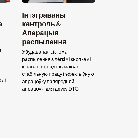
Інтэграваны
а
кантроль &
Аперацыя
распылення
я
Убудаваная сістэма
распылення з лёгкімі кнопкамі
кіравання, падтрымлівае
стабільную працу і эфектыўную
зіі
апрацоўку папярэдняй
апрацоўкі для друку DTG.