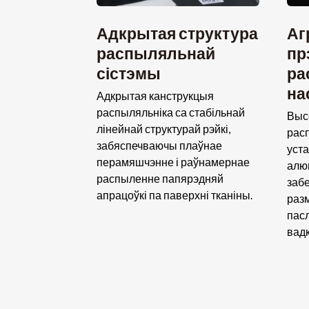
Адкрытая структура
Аг
распыляльнай
пр
сістэмы
ра
на
Адкрытая канструкцыя
распыляльніка са стабільнай
Выс
лінейнай структурай рэйкі,
рас
забяспечваючы плаўнае
уст
перамяшчэнне і раўнамернае
алю
распыленне папярэдняй
заб
апрацоўкі па паверхні тканіны.
раз
пас
вадк