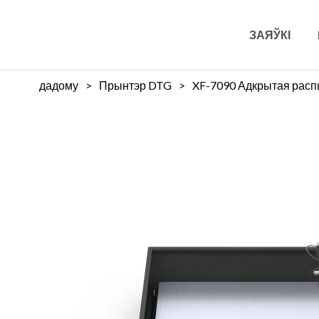
ЗАЯЎКІ
дадому
>
Прынтэр DTG
>
XF-7090 Адкрытая расп