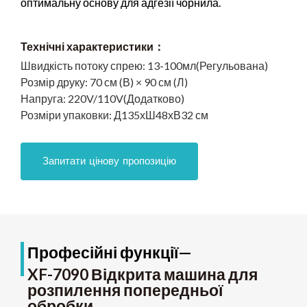
оптимальну основу для адгезії чорнила.
Технічні характеристики：
Швидкість потоку спрею:
13-100мл(Регульована)
Розмір друку:
70 см (В) × 90 см (Л)
Напруга:
220V/110V(Додатково)
Розміри упаковки:
Д135хШ48хВ32 см
Запитати цінову пропозицію
Професійні функції—
XF-7090 Відкрита машина для
розпилення попередньої
обробки