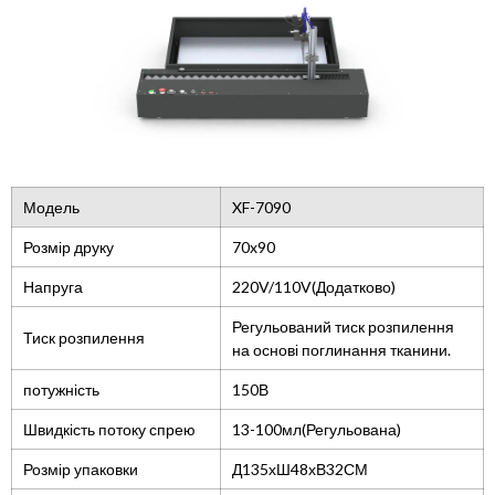
Модель
XF-7090
Розмір друку
70x90
Напруга
220V/110V(Додатково)
Регульований тиск розпилення
Тиск розпилення
на основі поглинання тканини.
потужність
150В
Швидкість потоку спрею
13-100мл(Регульована)
Розмір упаковки
Д135хШ48хВ32СМ