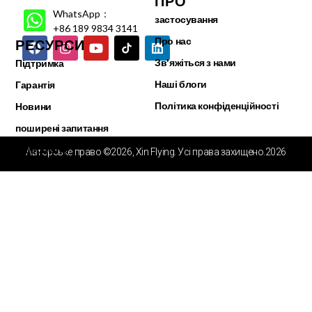
ПРО
WhatsApp：
застосування
+86 189 9834 3141
Про нас
РЕСУРСИ
Зв'яжіться з нами
Підтримка
Наші блоги
Гарантія
Політика конфіденційності
Новини
поширені запитання
Відеоцентр
Авторське право ©2026, Xin Flying. Усі права захищено.2026