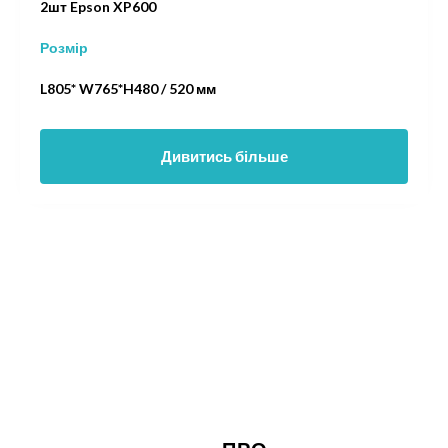
2шт Epson XP600
Розмір
L805* W765*H480 / 520 мм
Дивитись більше