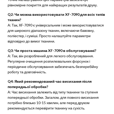
рівномірне покриття для найкращих результатів друку.
Q2: Чи можна використовувати XF-7090 для всіх типів
тканин?
А: Так, XF-7090 є універсальним і може використовуватися
для широкого діапазону тканин, включаючи бавовну,
поліестер, і суміші. Просто налаштуйте параметри
відповідно до вимог тканини.
Q3: Чи проста машина XF-7090 в обслуговуванні?
А: Так, він розроблений для легкого обслуговування.
Регулярне очищення розпилювальних форсунок і
періодичне обслуговування забезпечать безперебійну
роботу та довговічність.
Q4: Який рекомендований час висихання після
попередньої обробки?
А: Час висихання залежить від типу тканини та ступеня
попередньої обробки. Загалом, для повного висихання
потрібно близько 10-15 хвилин, але перед друком
рекомендується перевірити тканину на сухість.