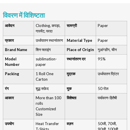
विवरण में विशिष्टता
आवेदन
Clothing
, कपड़ा,
सामग्री
Paper
गारमेंट, परदा
प्रकार
उर्ध्वपातन स्थानांतरण
Material Type
Paper
Brand Name
शिन फ्लाइंग
Place of Origin
गुआंग्डोंग, चीन
Model
sublimation-
स्थानांतरण दर
95%
Number
paper
Packing
1
Roll One
मुद्रक
उर्ध्वपातन प्रिंटर
Carton
रंग
शुद्ध सफ़ेद
मूक
50 रोल
आकार
More than
100
विशेषता
पर्यावरण-हितैषी
rolls
Customized
Size
उपयोग
Heat Transfer
वज़न
50जी, 70जी,
T-Shirts
90जी, 100जी