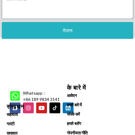
भेजना
के बारे में
Whatsapp：
आवेदन
+86 189 9834 3141
हमारे बारे में
संसाधन
संपर्क करें
सहायता
हमारे ब्लॉग
गारंटी
गोपनीयता नीति
समाचार