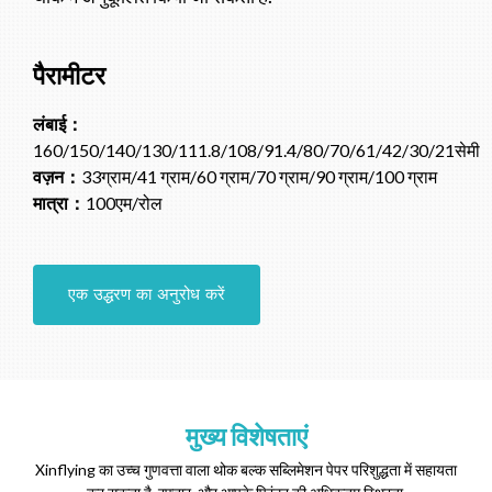
पैरामीटर
लंबाई：
160/150/140/130/111.8/108/91.4/80/70/61/42/30/21सेमी
वज़न：
33ग्राम/41 ग्राम/60 ग्राम/70 ग्राम/90 ग्राम/100 ग्राम
मात्रा：
100एम/रोल
एक उद्धरण का अनुरोध करें
मुख्य विशेषताएं
Xinflying का उच्च गुणवत्ता वाला थोक बल्क सब्लिमेशन पेपर परिशुद्धता में सहायता