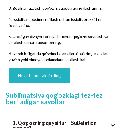
3. Bosilgan uzatish qog'ozini substratga joylashtiring.
4. Issiqlik va bosimni qo'llash uchun issiqlik pressidan
foydalaning.
5. Uzatilgan dizaynni aniqlash uchun qog'ozni sovutish va
tozalash uchun ruxsat bering.
6. Kerak bo'lganda qo'shimcha amallarni bajaring, masalan,
yuvish yoki himoya qoplamalarini qo'llash kabi.
Hozir bepul taklif oling
Sublimatsiya qog'ozidagi tez-tez
beriladigan savollar
1. Qog'ozning qaysi turi - SuBelation
qog'oz?