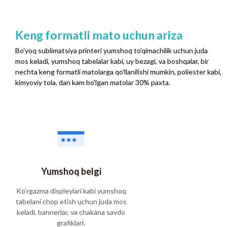
Keng formatli mato uchun ariza
Bo'yoq sublimatsiya printeri yumshoq to'qimachilik uchun juda
mos keladi, yumshoq tabelalar kabi, uy bezagi, va boshqalar, bir
nechta keng formatli matolarga qo'llanilishi mumkin, poliester kabi,
kimyoviy tola, dan kam bo'lgan matolar 30% paxta.
Yumshoq belgi
Ko'rgazma displeylari kabi yumshoq
tabelani chop etish uchun juda mos
keladi, bannerlar, va chakana savdo
grafiklari.