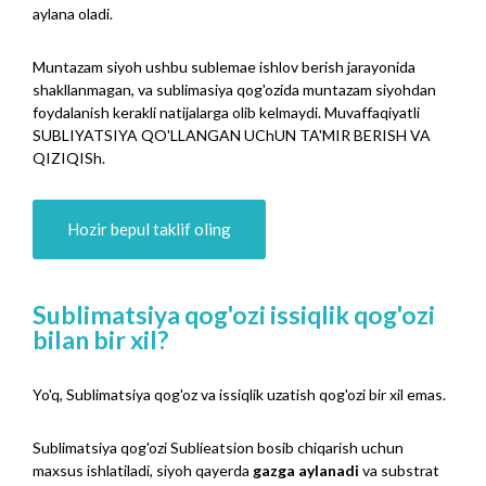
aylana oladi.
Muntazam siyoh ushbu sublemae ishlov berish jarayonida
shakllanmagan, va sublimasiya qog'ozida muntazam siyohdan
foydalanish kerakli natijalarga olib kelmaydi. Muvaffaqiyatli
SUBLIYATSIYA QO'LLANGAN UChUN TA'MIR BERISH VA
QIZIQISh.
Hozir bepul taklif oling
Sublimatsiya qog'ozi issiqlik qog'ozi
bilan bir xil?
Yo'q, Sublimatsiya qog'oz va issiqlik uzatish qog'ozi bir xil emas.
Sublimatsiya qog'ozi Sublieatsion bosib chiqarish uchun
maxsus ishlatiladi, siyoh qayerda
gazga aylanadi
va substrat