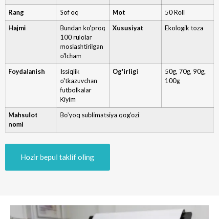
Rang
Sof oq
Mot
50 Roll
Hajmi
Bundan ko'proq
Xususiyat
Ekologik toza
100 rulolar
moslashtirilgan
o'lcham
Foydalanish
Issiqlik
Og'irligi
50g, 70g, 90g,
o'tkazuvchan
100g
futbolkalar
Kiyim
Mahsulot
Bo'yoq sublimatsiya qog'ozi
nomi
Hozir bepul taklif oling