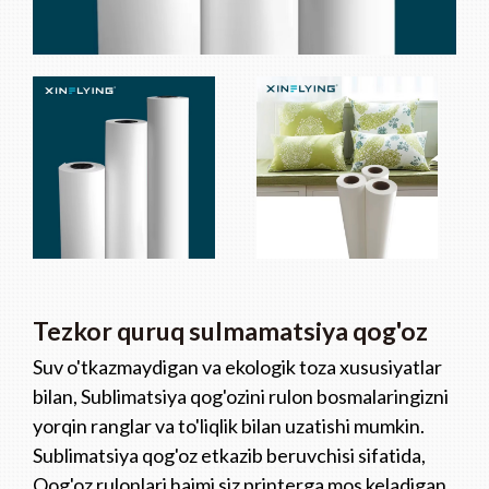
Tezkor quruq sulmamatsiya qog'oz
Suv o'tkazmaydigan va ekologik toza xususiyatlar
bilan, Sublimatsiya qog'ozini rulon bosmalaringizni
yorqin ranglar va to'liqlik bilan uzatishi mumkin.
Sublimatsiya qog'oz etkazib beruvchisi sifatida,
Qog'oz rulonlari hajmi siz printerga mos keladigan