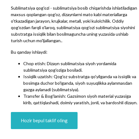
Sublimatsiya qog'ozi - sublimatsiya bosib chiqarishda ishlatiladigan
maxsus qoplangan qog'oz, dizaynlarni mato kabi materiallarga
o'tkazadigan jarayon, krujkalar, metall, yoki kulolchilik. Oddiy
qog'ozdan farqli o'laroq, sublimatsiya qog'ozi sublimatsiya siyohini
substratga issiqlik bilan bosilmaguncha uning yuzasida ushlab
turish uchun mo'ljallangan..
Bu qanday ishlaydi:
Chop etish: Dizayn sublimatsiya siyoh yordamida
sublimatsiya qog'oziga bosiladi.
Issiqlik uzatish: Qog'oz substratga qo'yilganda va issiqlik va
bosimga duchor bo'lganda, siyoh suyuqlikka aylanmasdan
gazga aylanadi (sublimatsiya).
Transfer & Bog'lanish: Gazsimon siyoh material yuzasiga
kirib, qattiqlashadi, doimiy yaratish, jonli, va bardoshli dizayn.
Hozir bepul taklif oling