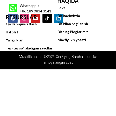
HAQIDA
Whatsapp：
Ilova
+86 189 9834 3141
Biz haqimizda
RESURSLAR
Biz bilan bog'lanish
Qo'llab-quvvatlash
Bizning Bloglarimiz
Kafolat
Maxfiylik siyosati
Yangiliklar
Tez-tez so'raladigan savollar
Video markazi
Mualliflik huquqi ©2026, Xin Flying. Barcha huquqlar
himoyalangan.2026