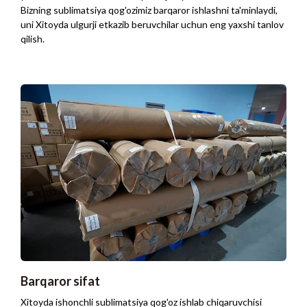
Bizning sublimatsiya qog'ozimiz barqaror ishlashni ta'minlaydi,
uni Xitoyda ulgurji etkazib beruvchilar uchun eng yaxshi tanlov
qilish.
Barqaror sifat
Xitoyda ishonchli sublimatsiya qog'oz ishlab chiqaruvchisi