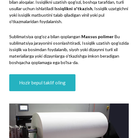
bilan aloqalar. Issiqlikni uzatish qog'ozi, boshqa tarafdan, turli
usullar uchun ishlatiladi
Issiqlikni o'tkazish
, Issiqlik uzatgichni
yoki issiqlik matbuotini talab qiladigan vinil yoki pul
o'tkazmalaridan foydalanish.
Sublimatsiya qog'oz a bilan qoplangan
Maxsus polimer
Bu
sublimatsiya jarayonini osonlashtiradi, Issiqlik uzatish qog'ozida
issiqlik va bosimdan foydalanib, siyoh yoki dizaynni turli xil
materiallarga yoki dizaynlarga o'tkazishga imkon beradigan
boshqacha qoplamaga ega bo'lsa-da.
Hozir bepul taklif oling