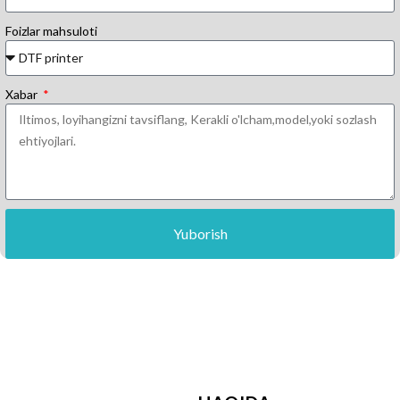
Foizlar mahsuloti
Xabar
Yuborish