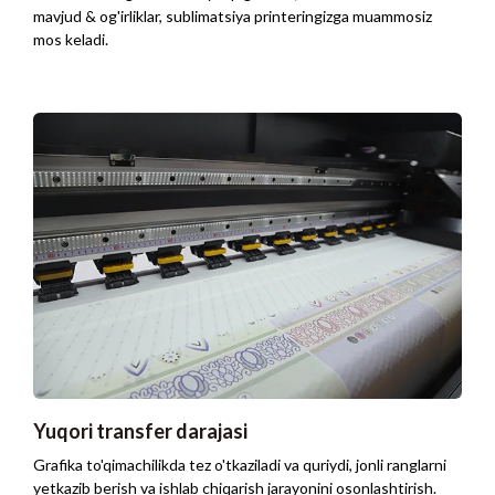
mavjud & og'irliklar, sublimatsiya printeringizga muammosiz
mos keladi.
Yuqori transfer darajasi
Grafika to'qimachilikda tez o'tkaziladi va quriydi, jonli ranglarni
yetkazib berish va ishlab chiqarish jarayonini osonlashtirish.