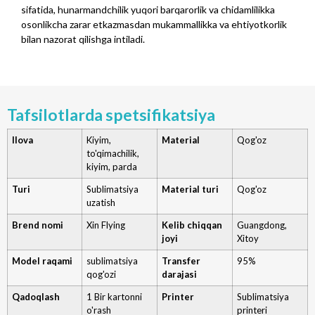
sifatida, hunarmandchilik yuqori barqarorlik va chidamlilikka
osonlikcha zarar etkazmasdan mukammallikka va ehtiyotkorlik
bilan nazorat qilishga intiladi.
Tafsilotlarda spetsifikatsiya
Ilova
Kiyim,
Material
Qog'oz
to'qimachilik,
kiyim, parda
Turi
Sublimatsiya
Material turi
Qog'oz
uzatish
Brend nomi
Xin Flying
Kelib chiqqan
Guangdong,
joyi
Xitoy
Model raqami
sublimatsiya
Transfer
95%
qog'ozi
darajasi
Qadoqlash
1 Bir kartonni
Printer
Sublimatsiya
o'rash
printeri