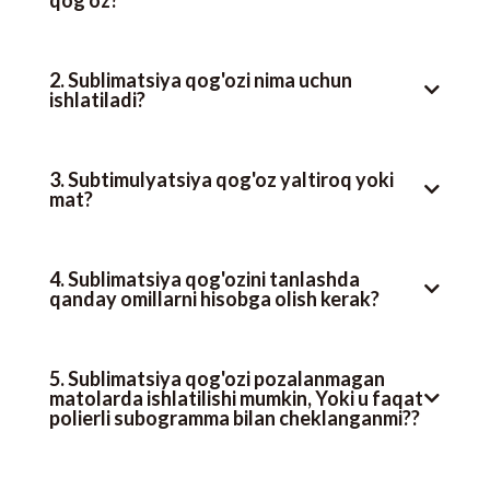
2. Sublimatsiya qog'ozi nima uchun
ishlatiladi?
3. Subtimulyatsiya qog'oz yaltiroq yoki
mat?
4. Sublimatsiya qog'ozini tanlashda
qanday omillarni hisobga olish kerak?
5. Sublimatsiya qog'ozi pozalanmagan
matolarda ishlatilishi mumkin, Yoki u faqat
polierli subogramma bilan cheklanganmi??