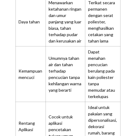
Menawarkan
Terikat secara
ketahanan ringan
permanen
dan umur
dengan serat
Daya tahan
panjang yang luar
poliester,
biasa, tahan
menghasilkan
terhadap pudar
cetakan yang
dan kerusakan air
tahan lama
Dapat
Umumnya tahan
menahan
air dan tahan
pencucian
Kemampuan
terhadap
berulang pada
mencuci
pencucian tanpa
kain poliester
kehilangan warna
tanpa
yang berarti
memudar atau
terkelupas
Ideal untuk
pakaian yang
Cocok untuk
dipersonalisasi,
Rentang
aplikasi
dekorasi
Aplikasi
pencetakan
rumah, barang
tujuan umum