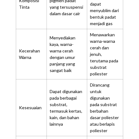
Komposisi
pigmen padat
dapat
Tinta
yang tersuspensi
menyublim dari
dalam dasar cair
bentuk padat
menjadi gas
Menawarkan
Menyediakan
warna-warna
kaya, warna-
cerah dan
Kecerahan
warna cerah
jenuh,
Warna
dengan umur
terutama pada
panjang yang
substrat
sangat baik
poliester
Dirancang
Dapat digunakan
untuk
pada berbagai
digunakan
substrat,
pada substrat
Kesesuaian
termasuk kertas,
berbahan
kain, dan bahan
dasar poliester
lainnya
atau berlapis
poliester