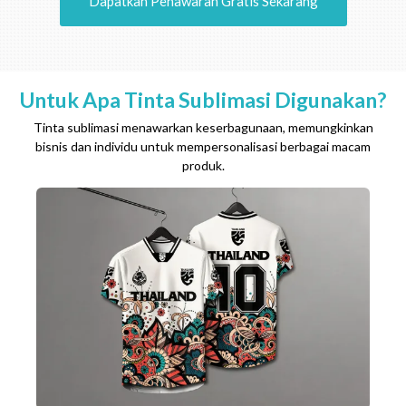
Dapatkan Penawaran Gratis Sekarang
Untuk Apa Tinta Sublimasi Digunakan?
Tinta sublimasi menawarkan keserbagunaan, memungkinkan
bisnis dan individu untuk mempersonalisasi berbagai macam
produk.
Tinta
jel