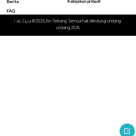
Kebijakan pribadi
Berita
FAQ
Pusat Video
Hak Cipta ©2026,Xin Terbang. Semua hak dilindungi undang-
undang.2026
