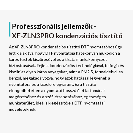
Professzionális jellemzők -
XF-ZLN3PRO kondenzációs tisztító
Az XF-ZLN3PRO kondenzációs tisztító DTF nyomtatóhoz úgy
lett kialakítva, hogy DTF nyomtatója hatékonyan működjön a
káros füstök kiszűrésével és a tiszta munkakörnyezet
biztosításával.. Fejlett kondenzációs technológiával, felfogja és
kiszűri az olyan káros anyagokat, mint a PM2.5, formaldehid, és
benzol, megakadályozva, hogy azok hatással legyenek a
nyomtatóra és a kezelőre egyaránt. Ez a tisztító
elengedhetetlen a nyomtató hosszú élettartamának
megőrzéséhez és a széf létrehozásához, egészséges
munkaterület, ideális kiegészítője a DTF-nyomtatási
műveleteknek.