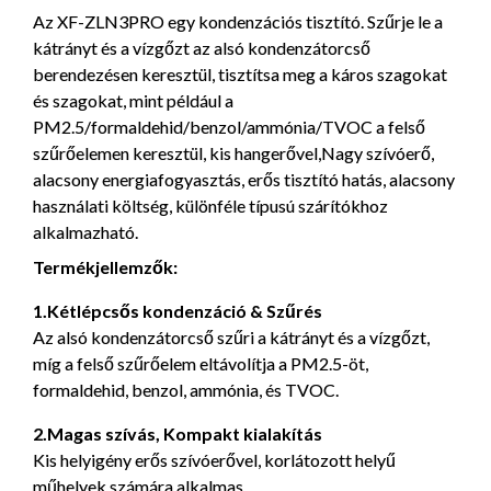
Az XF-ZLN3PRO egy kondenzációs tisztító. Szűrje le a
kátrányt és a vízgőzt az alsó kondenzátorcső
berendezésen keresztül, tisztítsa meg a káros szagokat
és szagokat, mint például a
PM2.5/formaldehid/benzol/ammónia/TVOC a felső
szűrőelemen keresztül, kis hangerővel,Nagy szívóerő,
alacsony energiafogyasztás, erős tisztító hatás, alacsony
használati költség, különféle típusú szárítókhoz
alkalmazható.
Termékjellemzők:
1.Kétlépcsős kondenzáció & Szűrés
Az alsó kondenzátorcső szűri a kátrányt és a vízgőzt,
míg a felső szűrőelem eltávolítja a PM2.5-öt,
formaldehid, benzol, ammónia, és TVOC.
2.Magas szívás, Kompakt kialakítás
Kis helyigény erős szívóerővel, korlátozott helyű
műhelyek számára alkalmas.