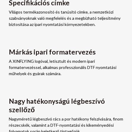
Specifikációs címke
Világos termékazonosító és tanúsító címke, a nemzetközi
szabványoknak való megfelelés és a megbízható teljesítmény
biztosítása az ipari nyomtatási környezetekben.
Márkás ipari formatervezés
A XINFLYING logóval, letisztult és modern ipari
formatervezéssel, alkalmas professzionális DTF nyomtatási
műhelyek és gyárak számára.
Nagy hatékonyságú légbeszívó
szellőző
Nagyméretű légbeszívó rács a por hatékony felszívására, finom
részecskék, valamint a DTF-nyomtatási és kikeményedési
folyamatok során keletkező tintagőzök.