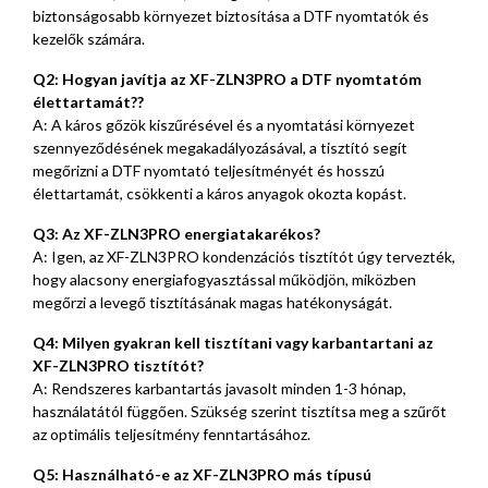
biztonságosabb környezet biztosítása a DTF nyomtatók és
kezelők számára.
Q2: Hogyan javítja az XF-ZLN3PRO a DTF nyomtatóm
élettartamát??
A: A káros gőzök kiszűrésével és a nyomtatási környezet
szennyeződésének megakadályozásával, a tisztító segít
megőrizni a DTF nyomtató teljesítményét és hosszú
élettartamát, csökkenti a káros anyagok okozta kopást.
Q3: Az XF-ZLN3PRO energiatakarékos?
A: Igen, az XF-ZLN3PRO kondenzációs tisztítót úgy tervezték,
hogy alacsony energiafogyasztással működjön, miközben
megőrzi a levegő tisztításának magas hatékonyságát.
Q4: Milyen gyakran kell tisztítani vagy karbantartani az
XF-ZLN3PRO tisztítót?
A: Rendszeres karbantartás javasolt minden 1-3 hónap,
használatától függően. Szükség szerint tisztítsa meg a szűrőt
az optimális teljesítmény fenntartásához.
Q5: Használható-e az XF-ZLN3PRO más típusú