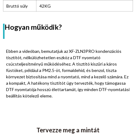
Bruttó súly
42KG
Hogyan működik?
Ebben a videóban, bemutatjuk az XF-ZLN3PRO kondenzációs
tisztítót, nélkülözhetetlen eszköz a DTF nyomtató
csúcsteljesítményű működéséhez. A tisztító kiszűri a káros
füstöket, például a PM2.5-öt, formaldehid, és benzol, tiszta
környezet biztosítása mind a nyomtató, mind a kezelő számára. Ez
a kompakt, A hatékony tisztítót úgy tervezték, hogy támogassa
DTF nyomtatója hosszú élettartamát, így minden DTF-nyomtatási
beállítás kötelező eleme.
Tervezze meg a mintát