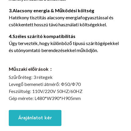
3.Alacsony energia & Működési költség
Hatékony tisztítás alacsony energiafogyasztással és
csökkentett hosszú távú használati költségekkel.
4.Széles szárító kompatibilitás
Úgy tervezték, hogy különböző típusú szárítógépekkel
és utónyomtató berendezésekkel működjön.
Műszaki előírások：
Szűrőréteg:
3 rétegek
Levegő bemeneti átmérő:
Φ50/Φ70
Feszültség:
110V/220V 50HZ/60HZ
Gép mérete:
L480*W390*H905mm
Árajánlatot kér