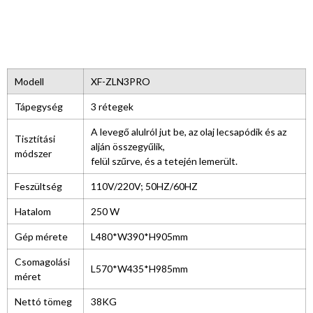
Modell
XF-ZLN3PRO
Tápegység
3 rétegek
A levegő alulról jut be, az olaj lecsapódik és az
Tisztítási
alján összegyűlik,
módszer
felül szűrve, és a tetején lemerült.
Feszültség
110V/220V; 50HZ/60HZ
Hatalom
250 W
Gép mérete
L480*W390*H905mm
Csomagolási
L570*W435*H985mm
méret
Nettó tömeg
38KG