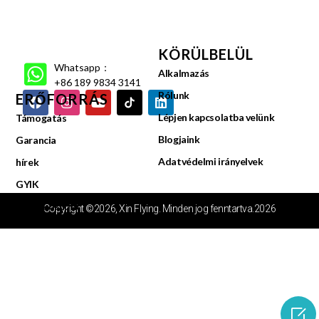
KÖRÜLBELÜL
Whatsapp：
Alkalmazás
+86 189 9834 3141
Rólunk
ERŐFORRÁS
Lépjen kapcsolatba velünk
Támogatás
Blogjaink
Garancia
Adatvédelmi irányelvek
hírek
GYIK
Videóközpont
Copyright ©2026, Xin Flying. Minden jog fenntartva.2026
