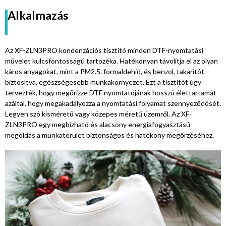
Alkalmazás
Az XF-ZLN3PRO kondenzációs tisztító minden DTF-nyomtatási
művelet kulcsfontosságú tartozéka. Hatékonyan távolítja el az olyan
káros anyagokat, mint a PM2.5, formaldehid, és benzol, takarítót
biztosítva, egészségesebb munkakörnyezet. Ezt a tisztítót úgy
tervezték, hogy megőrizze DTF nyomtatójának hosszú élettartamát
azáltal, hogy megakadályozza a nyomtatási folyamat szennyeződését.
Legyen szó kisméretű vagy közepes méretű üzemről, Az XF-
ZLN3PRO egy megbízható és alacsony energiafogyasztású
megoldás a munkaterület biztonságos és hatékony megőrzéséhez.