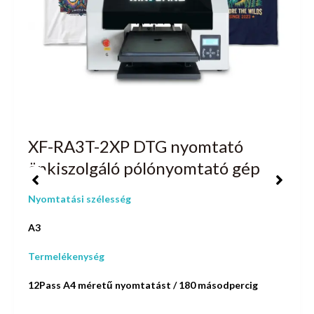
XF-RA3T-2XP DTG nyomtató
önkiszolgáló pólónyomtató gép
Nyomtatási szélesség
A3
Termelékenység
12Pass A4 méretű nyomtatást / 180 másodpercig