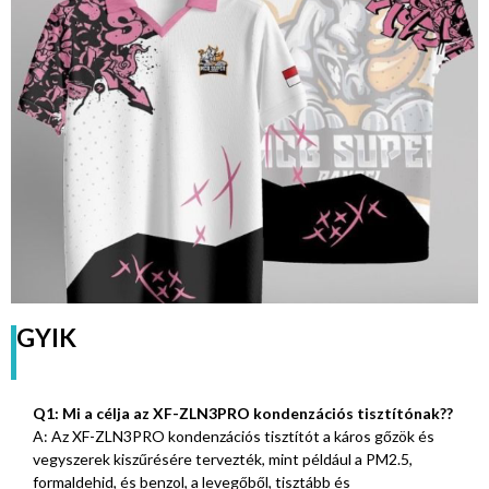
GYIK
Q1: Mi a célja az XF-ZLN3PRO kondenzációs tisztítónak??
A: Az XF-ZLN3PRO kondenzációs tisztítót a káros gőzök és
vegyszerek kiszűrésére tervezték, mint például a PM2.5,
formaldehid, és benzol, a levegőből, tisztább és