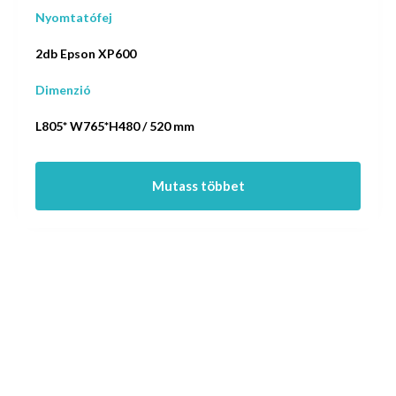
Nyomtatófej
2db Epson XP600
Dimenzió
L805* W765*H480 / 520 mm
Mutass többet