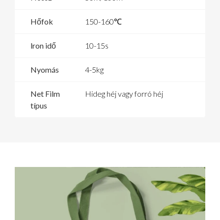
Hőfok
150-160℃
lron idő
10-15s
Nyomás
4-5kg
Net Film
Hideg héj vagy forró héj
típus