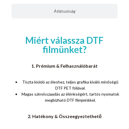
Átlátszóság
Miért válassza DTF
filmünket?
1. Prémium & Felhasználóbarát
Tiszta kioldó az éleshez, teljes grafika kiváló minőségű
DTF PET fóliával.
Magas színvisszaadás az élénkségért, tartós nyomatok
megbízható DTF filmjeinkkel.
2. Hatékony & Összeegyeztethető