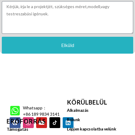
Elküld
KÖRÜLBELÜL
Whatsapp：
Alkalmazás
+86 189 9834 3141
Rólunk
ERŐFORRÁS
Lépjen kapcsolatba velünk
Támogatás