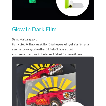
Glow in Dark Film
Szín:
Halványzöld
Funkció:
A fluoreszkáló fólia képes elnyelni a fényt a
szemet gyönyörködtető kijelzőkhöz sötét
környezetben, és tökéletes kisbetűs címkékhez.