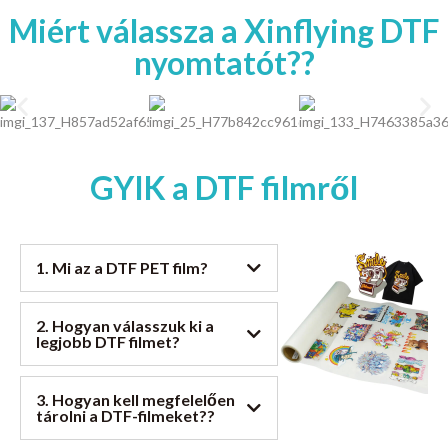
Miért válassza a Xinflying DTF
nyomtatót??
GYIK a DTF filmről
1. Mi az a DTF PET film?
2. Hogyan válasszuk ki a
legjobb DTF filmet?
3. Hogyan kell megfelelően
tárolni a DTF-filmeket??