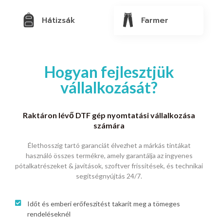
Hátizsák
Farmer
Hogyan fejlesztjük
vállalkozását?
Raktáron lévő DTF gép nyomtatási vállalkozása
számára
Élethosszig tartó garanciát élvezhet a márkás tintákat
használó összes termékre, amely garantálja az ingyenes
pótalkatrészeket & javítások, szoftver frissítések, és technikai
segítségnyújtás 24/7.
Időt és emberi erőfeszítést takarít meg a tömeges
rendeléseknél