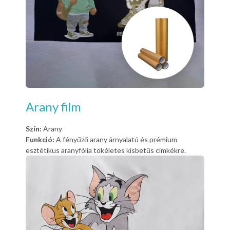
Arany film
Szín:
Arany
Funkció:
A fényűző arany árnyalatú és prémium
esztétikus aranyfólia tökéletes kisbetűs címkékre.