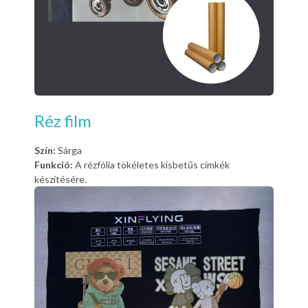
Réz film
Szín:
Sárga
Funkció:
A rézfólia tökéletes kisbetűs címkék
készítésére.