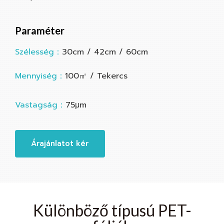
Paraméter
Szélesség：
30cm / 42cm / 60cm
Mennyiség：
100㎡ / Tekercs
Vastagság：
75μm
Árajánlatot kér
Különböző típusú PET-