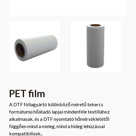
PET film
A DTF fóliagyártó különböző méretű tekercs
formátumú hőátadó lapjai mindenféle textíliához
alkalmasak, és a DTF nyomtató hőmérsékletétől
függően mind a meleg, mind a hideg lehúzással
kompatibilisek..