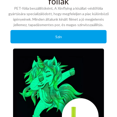
fóliák
PET-fólia beszállítóként, A Xinflying a kisállat-védőfólia
gyártására specializálódott, hogy megfeleljen a piac különböző
igényeinek. Minden általunk kínált filmet a jó megjelenés
jellemez, tapadásmentes por, és magas színvisszaállítás.
Szín