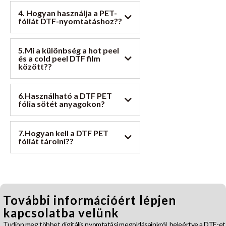
4. Hogyan használja a PET-
fóliát DTF-nyomtatáshoz??
5.Mi a különbség a hot peel
és a cold peel DTF film
között??
6.Használható a DTF PET
fólia sötét anyagokon?
7.Hogyan kell a DTF PET
fóliát tárolni??
További információért lépjen
kapcsolatba velünk
Tudjon meg többet digitális nyomtatási megoldásainkról ,beleértve a DTF-et