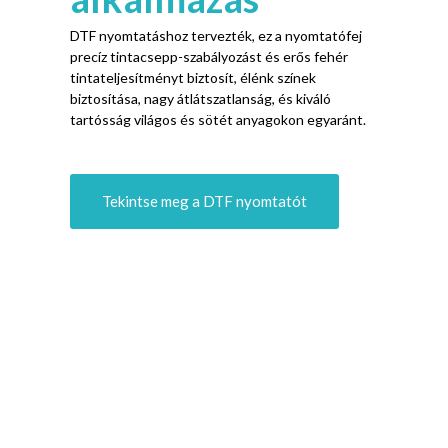
DTF nyomtatáshoz tervezték, ez a nyomtatófej
precíz tintacsepp-szabályozást és erős fehér
tintateljesítményt biztosít, élénk színek
biztosítása, nagy átlátszatlanság, és kiváló
tartósság világos és sötét anyagokon egyaránt.
Tekintse meg a DTF nyomtatót
UV nyomtatási