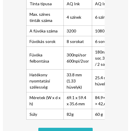
Tinta típusa
AQ Ink
AQ Ink
Max. színes
4 színek
6 színek
tinták száma
A fúvóka száma
3200
1080
Fúvókás sorok
8 sorokat
6 sorokat
180npi /
Fúvóka
300npi/sor
sor, 360dpi
felbontása
600npi/2sor
/ 2 sorokat
Hatékony
33.8 mm
25.4 mm (1
nyomtatási
(1.33
hüvelyk)
szélesség
hüvelyk)
Méretek (W x d x
69.1 x 59.4
84.9× 57,2
h)
x 35.6 mm
× 42,6 mm
Súly
82g
60 g