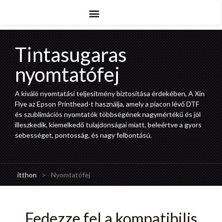
Tintasugaras
nyomtatófej
A kiváló nyomtatási teljesítmény biztosítása érdekében, A Xin
Flye az Epson Printhead-t használja, amely a piacon lévő DTF
és szublimációs nyomtatók többségének nagymértékű és jól
illeszkedik, kiemelkedő tulajdonságai miatt, beleértve a gyors
sebességet, pontosság, és nagy felbontású.
itthon
>
Nyomtatófej
Fedezze fel a kompatibilis