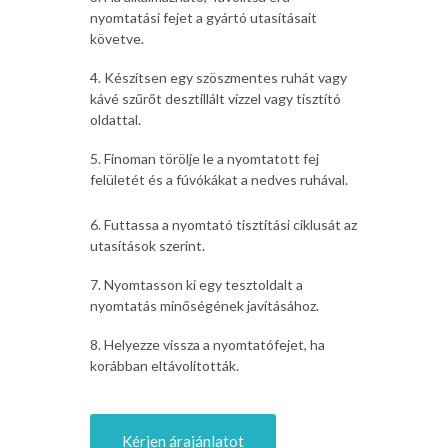
nyomtatási fejet a gyártó utasításait
követve.
4. Készítsen egy szöszmentes ruhát vagy
kávé szűrőt desztillált vízzel vagy tisztító
oldattal.
5. Finoman törölje le a nyomtatott fej
felületét és a fúvókákat a nedves ruhával.
6. Futtassa a nyomtató tisztítási ciklusát az
utasítások szerint.
7. Nyomtasson ki egy tesztoldalt a
nyomtatás minőségének javításához.
8. Helyezze vissza a nyomtatófejet, ha
korábban eltávolították.
Kérjen árajánlatot