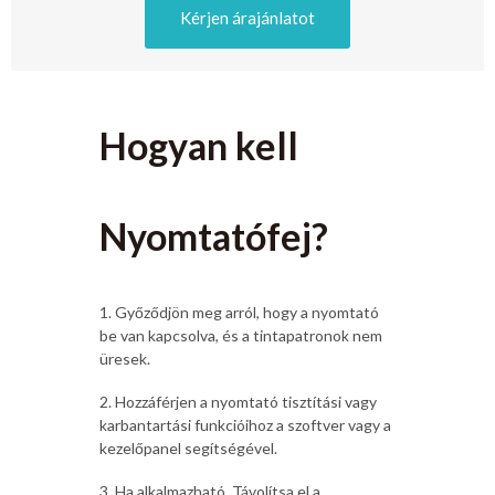
Kérjen árajánlatot
Hogyan kell
Nyomtatófej?
1. Győződjön meg arról, hogy a nyomtató
be van kapcsolva, és a tintapatronok nem
üresek.
2. Hozzáférjen a nyomtató tisztítási vagy
karbantartási funkcióihoz a szoftver vagy a
kezelőpanel segítségével.
3. Ha alkalmazható, Távolítsa el a