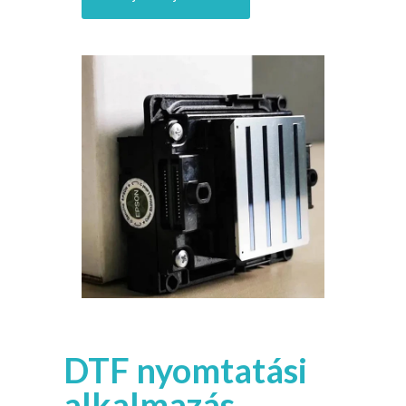
DTF nyomtatási
alkalmazás