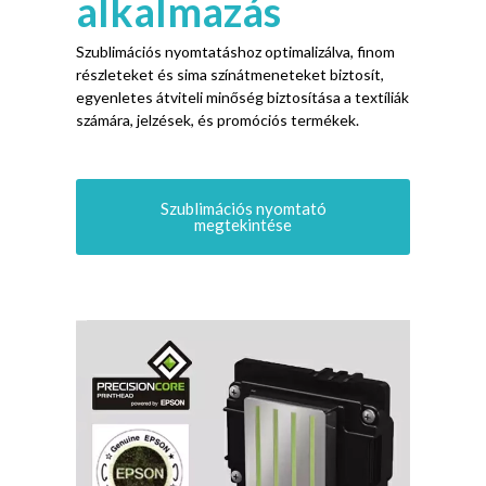
Epson
nyomtatófej
GYIK
Annak meghatározásához, hogy szüksége van -e
új tintasugaras nyomtatófejre, Vegye figyelembe