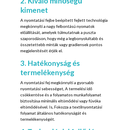
2. Kiváló minőségű
kimenet
A nyomtatási fejbe beépített fejlett technológia
megkönnyíti a nagy felbontású nyomatok
előállítását, amelyek túlmutatnak a puszta
szaporodáson, hogy még a legbonyolultabb és
összetettebb minták vagy gradiensek pontos
megjelenítését érjék el.
3. Hatékonyság és
termelékenység
A nyomtatási fej megkönnyíti a gyorsabb
nyomtatási sebességet, A termelési idő
csökkentése és a folyamatos munkafolyamat
biztosítása minimális eltömődési vagy fúvóka
eltömődésével. Is, Fokozza a textilnyomtatási
folyamat általános hatékonyságát és
termelékenységét.