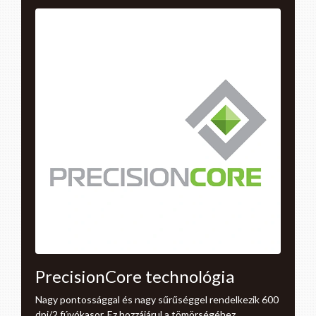
PrecisionCore technológia
Nagy pontossággal és nagy sűrűséggel rendelkezik 600
dpi/2 fúvókasor. Ez hozzájárul a tömörségéhez,