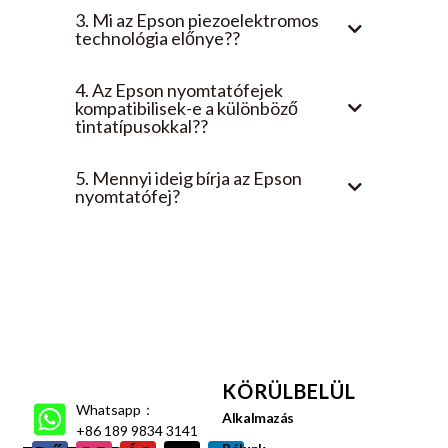
KÖRÜLBELÜL
Whatsapp：
Alkalmazás
+86 189 9834 3141
Rólunk
ERŐFORRÁS
Lépjen kapcsolatba velünk
Támogatás
Blogjaink
Garancia
Adatvédelmi irányelvek
hírek
GYIK
Videóközpont
Copyright ©2026, Xin Flying. Minden jog fenntartva.2026