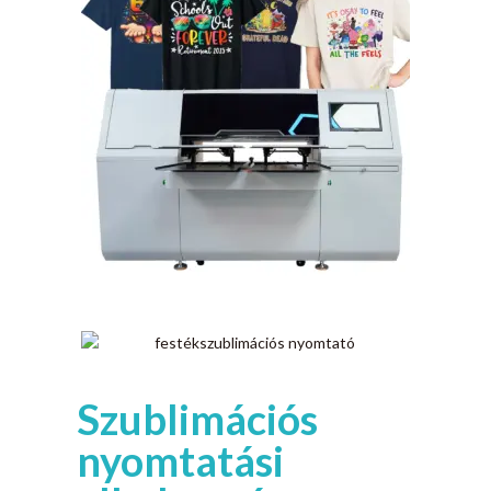
Szublimációs
nyomtatási
alkalmazás
Szublimációs nyomtatáshoz optimalizálva, finom
részleteket és sima színátmeneteket biztosít,
egyenletes átviteli minőség biztosítása a textíliák
számára, jelzések, és promóciós termékek.
Szublimációs nyomtató
megtekintése