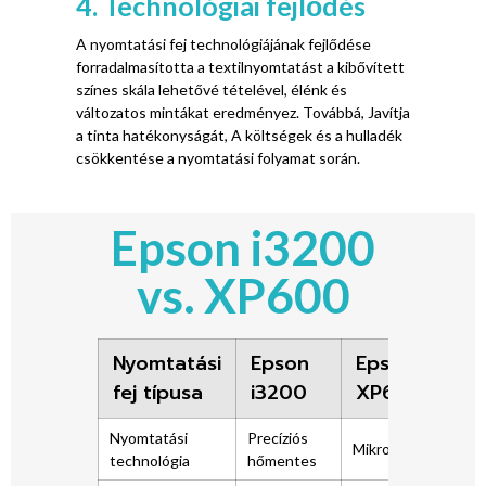
4. Technológiai fejlődés
A nyomtatási fej technológiájának fejlődése
forradalmasította a textilnyomtatást a kibővített
színes skála lehetővé tételével, élénk és
változatos mintákat eredményez. Továbbá, Javítja
a tinta hatékonyságát, A költségek és a hulladék
csökkentése a nyomtatási folyamat során.
Epson i3200
vs. XP600
Nyomtatási
Epson
Epson
fej típusa
i3200
XP600
Nyomtatási
Precíziós
Mikropiezo
technológia
hőmentes