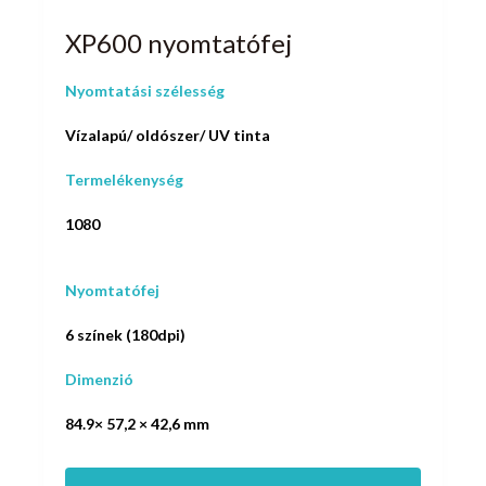
XP600 nyomtatófej
Nyomtatási szélesség
Vízalapú/ oldószer/ UV tinta
Termelékenység
1080
Nyomtatófej
6 színek (180dpi)
Dimenzió
84.9× 57,2 × 42,6 mm