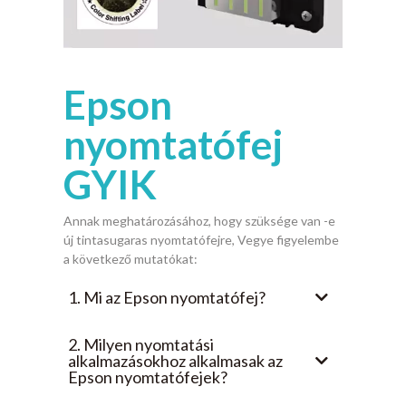
a következő mutatókat:
1. Mi az Epson nyomtatófej?
2. Milyen nyomtatási
alkalmazásokhoz alkalmasak az
Epson nyomtatófejek?
3. Mi az Epson piezoelektromos
technológia előnye??
4. Az Epson nyomtatófejek
kompatibilisek-e a különböző
tintatípusokkal??
5. Mennyi ideig bírja az Epson
nyomtatófej?