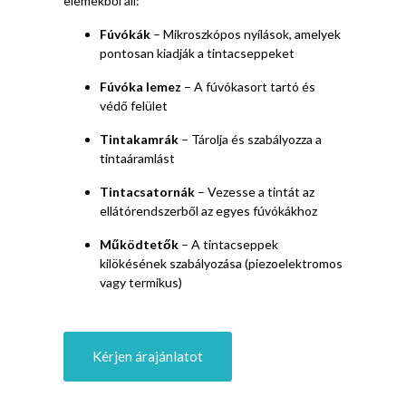
elemekből áll:
Fúvókák
– Mikroszkópos nyílások, amelyek
pontosan kiadják a tintacseppeket
Fúvóka lemez
– A fúvókasort tartó és
védő felület
Tintakamrák
– Tárolja és szabályozza a
tintaáramlást
Tintacsatornák
– Vezesse a tintát az
ellátórendszerből az egyes fúvókákhoz
Működtetők
– A tintacseppek
kilökésének szabályozása (piezoelektromos
vagy termikus)
Kérjen árajánlatot