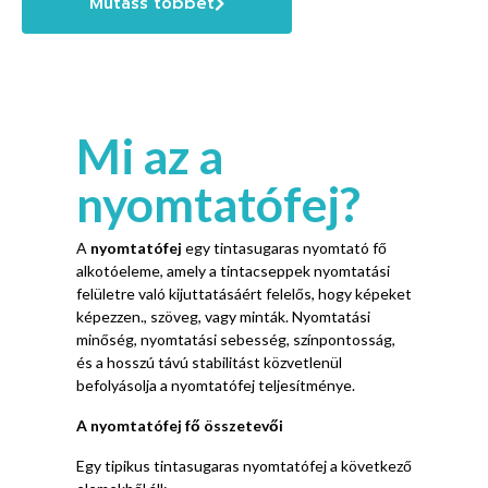
Mutass többet
Mi az a
nyomtatófej?
A
nyomtatófej
egy tintasugaras nyomtató fő
alkotóeleme, amely a tintacseppek nyomtatási
felületre való kijuttatásáért felelős, hogy képeket
képezzen., szöveg, vagy minták. Nyomtatási
minőség, nyomtatási sebesség, színpontosság,
és a hosszú távú stabilitást közvetlenül
befolyásolja a nyomtatófej teljesítménye.
A nyomtatófej fő összetevői
Egy tipikus tintasugaras nyomtatófej a következő