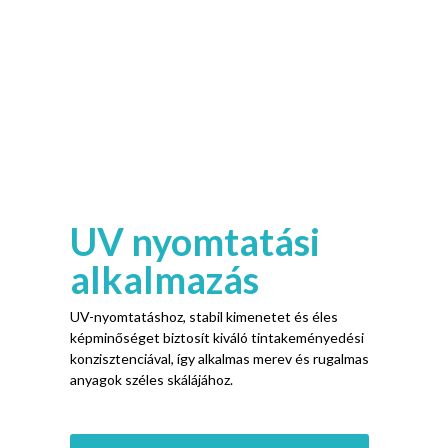
alkalmazás
UV-nyomtatáshoz, stabil kimenetet és éles
képminőséget biztosít kiváló tintakeményedési
konzisztenciával, így alkalmas merev és rugalmas
anyagok széles skálájához.
Tekintse meg az UV DTF nyomtatót
DTG nyomtatási
alkalmazás
DTG alkalmazásokban, a nyomtatófej egyenletes
tintaáramlást és pontos színvisszaadást biztosít,
puha tapintású, részletes nyomatok közvetlenül a
ruhákra megbízható teljesítménnyel.