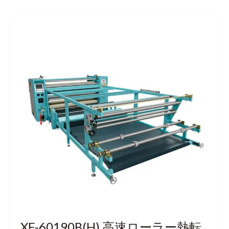
XF-60190B(H) 高速ローラー熱転