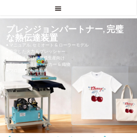
アプリケーション
UV DTF
について
プレシジョンパートナー, 完璧
な熱伝達装置
•
マニュアル, セミオート & ローラーモデル
•
安定した火力 & プレッシャー
•
小規模または大規模生産向け
•
Tシャツに最適, パーカー & 織物
•
プロ品質の転送結果