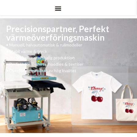
Precisionspartner, Perfekt
värmeöverföringsmaskin
•
Manuell, halvautomatisk & rullmodeller
•
Stabil värme & tryck
•
För små eller storskalig produktion
•
Perfekt för T-shirts, hoodies & textilier
•
Överföringsresultat av hög kvalitet