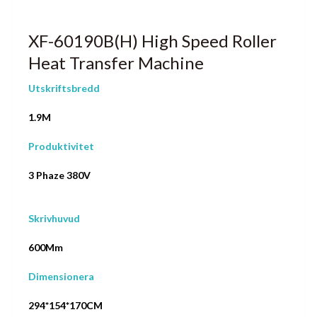
XF-60190B(H) High Speed ​​Roller
Heat Transfer Machine
Utskriftsbredd
1.9M
Produktivitet
3 Phaze 380V
Skrivhuvud
600Mm
Dimensionera
294*154*170CM