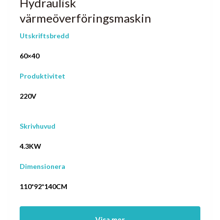
Hydraulisk
värmeöverföringsmaskin
Utskriftsbredd
60×40
Produktivitet
220V
Skrivhuvud
4.3KW
Dimensionera
110*92*140CM
Visa mer