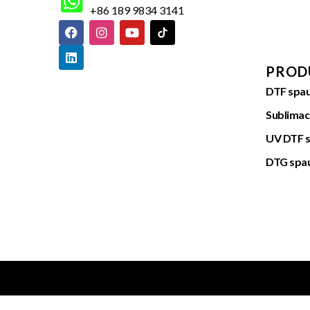
+86 189 9834 3141
PROD
DTF spau
Sublimac
UV DTF 
DTG spa