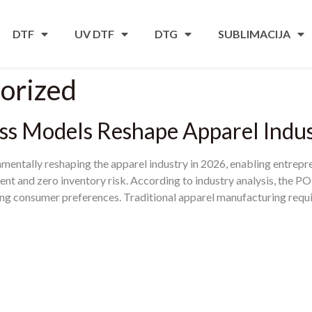
DTF
UV DTF
DTG
SUBLIMACIJA
orized
s Models Reshape Apparel Indu
mentally reshaping the apparel industry in
2026,
enabling entrepre
ent and zero inventory risk
.
According to industry analysis
,
the PO
ing consumer preferences
.
Traditional apparel manufacturing requ