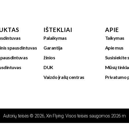
UKTAS
IŠTEKLIAI
APIE
sdintuvas
Palaikymas
Taikymas
inis spausdintuvas
Garantija
Apie mus
spausdintuvas
žinios
Susisiekite
usdintuvas
DUK
Mūsų tinkla
Vaizdo įrašų centras
Privatumo p
Autorių teisės © 2026, Xin Flying. Visos teisės saugomos.2026 m