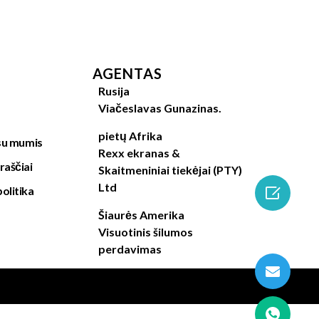
AGENTAS
Rusija
Viačeslavas Gunazinas.
pietų Afrika
 su mumis
Rexx ekranas &
raščiai
Skaitmeniniai tiekėjai (PTY)
Ltd

olitika
Šiaurės Amerika
Visuotinis šilumos
perdavimas