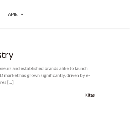
APIE
stry
neurs and established brands alike to launch
D market has grown significantly
,
driven by e-
ires
[…]
Kitas
→