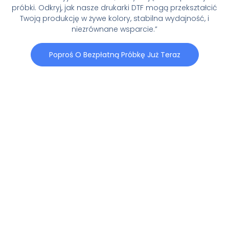
próbki. Odkryj, jak nasze drukarki DTF mogą przekształcić
Twoją produkcję w żywe kolory, stabilna wydajność, i
niezrównane wsparcie.”
Poproś O Bezpłatną Próbkę Już Teraz