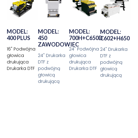
MODEL:
MODEL:
MODEL:
MODEL:
400 PLUS
450
700H+C650D
C602+H650
ZAWODOWIEC
16" Podwójna
24" Podwójna
24" Drukarka
głowica
24" Drukarka
głowica
DTF z
drukująca
DTF z
drukująca
podwójną
Drukarka DTF
podwójną
Drukarka DTF
głowicą
głowicą
drukującą
drukującą