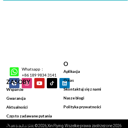
O
Whatsapp：
Aplikacja
+86 189 9834 3141
O nas
ZASOBY
Skontaktuj się z nami
Wsparcie
Nasze blogi
Gwarancja
Polityka prywatności
Aktualności
Często zadawane pytania
Centrum wideo
Prawa autorskie ©2026,Xin Flying. Wszelkie prawa zastrzeżone.2026