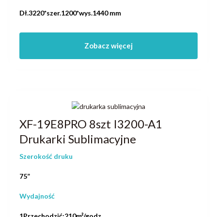
Dł.3220*szer.1200*wys.1440 mm
Zobacz więcej
XF-19E8PRO 8szt I3200-A1
Drukarki Sublimacyjne
Szerokość druku
75”
Wydajność
1Przechodzić:210m²/godz