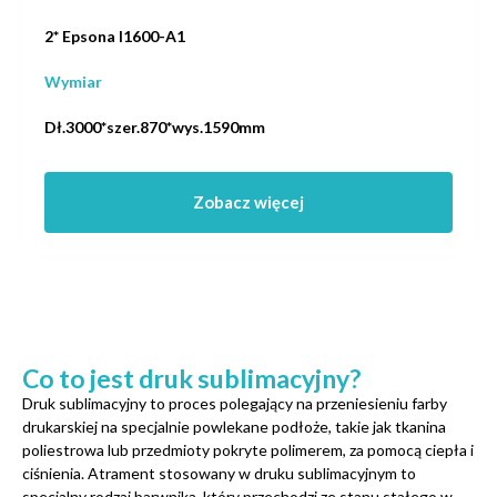
2* Epsona I1600-A1
Wymiar
Dł.3000*szer.870*wys.1590mm
Zobacz więcej
Co to jest druk sublimacyjny?
Druk sublimacyjny to proces polegający na przeniesieniu farby
drukarskiej na specjalnie powlekane podłoże, takie jak tkanina
poliestrowa lub przedmioty pokryte polimerem, za pomocą ciepła i
ciśnienia. Atrament stosowany w druku sublimacyjnym to
specjalny rodzaj barwnika, który przechodzi ze stanu stałego w