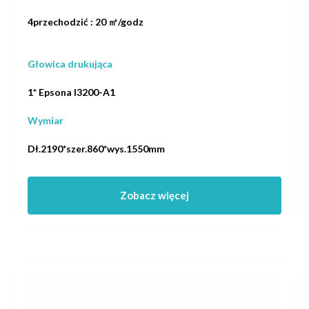
4przechodzić : 20 ㎡/godz
Głowica drukująca
1* Epsona I3200-A1
Wymiar
Dł.2190*szer.860*wys.1550mm
Zobacz więcej