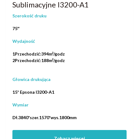
Sublimacyjne I3200-A1
Szerokość druku
75″
Wydajność
1Przechodzić:394m²/godz
2Przechodzić:188m²/godz
Głowica drukująca
15* Epsona I3200-A1
Wymiar
Dł.3840*szer.1570*wys.1800mm
Zobacz więcej