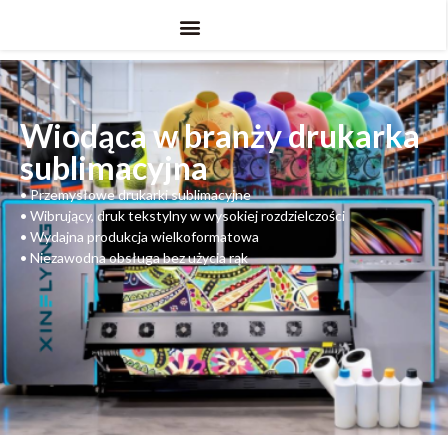
Wiodąca w branży drukarka
sublimacyjna
•
Przemysłowe drukarki sublimacyjne
•
Wibrujący, druk tekstylny w wysokiej rozdzielczości
•
Wydajna produkcja wielkoformatowa
•
Niezawodna obsługa bez użycia rąk