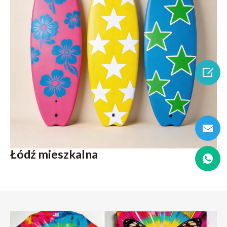

Łódź mieszkalna