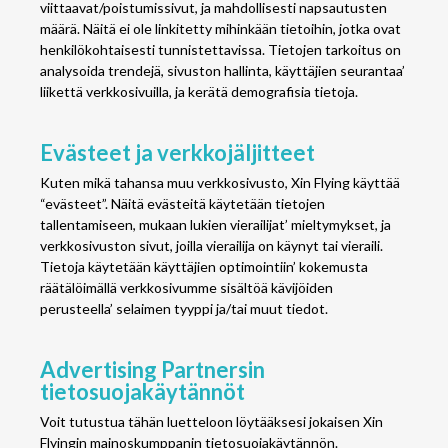
viittaavat/poistumissivut, ja mahdollisesti napsautusten
määrä. Näitä ei ole linkitetty mihinkään tietoihin, jotka ovat
henkilökohtaisesti tunnistettavissa. Tietojen tarkoitus on
analysoida trendejä, sivuston hallinta, käyttäjien seurantaa’
liikettä verkkosivuilla, ja kerätä demografisia tietoja.
Evästeet ja verkkojäljitteet
Kuten mikä tahansa muu verkkosivusto, Xin Flying käyttää
“evästeet”. Näitä evästeitä käytetään tietojen
tallentamiseen, mukaan lukien vierailijat’ mieltymykset, ja
verkkosivuston sivut, joilla vierailija on käynyt tai vieraili.
Tietoja käytetään käyttäjien optimointiin’ kokemusta
räätälöimällä verkkosivumme sisältöä kävijöiden
perusteella’ selaimen tyyppi ja/tai muut tiedot.
Advertising Partnersin
tietosuojakäytännöt
Voit tutustua tähän luetteloon löytääksesi jokaisen Xin
Flyingin mainoskumppanin tietosuojakäytännön.