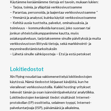
Käytämme keräämiämme tietoja eri tavoin, mukaan lukien:
– Tarjoa, toimia, ja ylläpitää verkkosivustoamme
– Parantaa, personoida, ja laajentaa verkkosivustoamme “
– Ymmärrä ja analysoi, kuinka käytät verkkosivustoamme
– Kehitä uusia tuotteita, palvelut, ominaisuuksia, ja
toimivuus – kommunikoida kanssasi, joko suoraan tai
jonkun yhteistyökumppanimme kautta, myös
asiakaspalveluun, tarjotaksemme sinulle päivityksiä ja muita
verkkosivustoon liittyviä tietoja, sekä markkinointi- ja
myynninedistämistarkoituksiin
– Lähetä sinulle sähköposteja – Etsi ja estä petokset
Lokitiedostot
Xin Flying noudattaa vakiomenettelyä lokitiedostojen
käytössä. Nämä tiedostot kirjaavat kävijöitä, kun he
vierailevat verkkosivustoilla. Kaikki hosting-yritykset
tekevät tämän ja osan isännöintipalveluista’ analytiikka.
Lokitiedostojen keräämät tiedot sisältävät Internet-
protokollan (IP) osoitteita, selaimen tyyppi, Internet-
palveluntarjoaja (ISP), päivämäärä ja aikaleima,