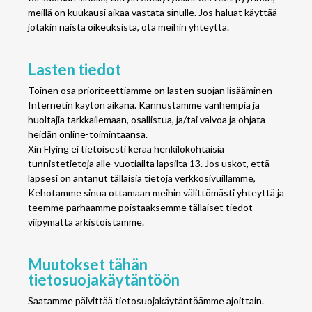
meillä on kuukausi aikaa vastata sinulle. Jos haluat käyttää
jotakin näistä oikeuksista, ota meihin yhteyttä.
Lasten tiedot
Toinen osa prioriteettiamme on lasten suojan lisääminen
Internetin käytön aikana. Kannustamme vanhempia ja
huoltajia tarkkailemaan, osallistua, ja/tai valvoa ja ohjata
heidän online-toimintaansa.
Xin Flying ei tietoisesti kerää henkilökohtaisia ​​
tunnistetietoja alle-vuotiailta lapsilta 13. Jos uskot, että
lapsesi on antanut tällaisia ​​tietoja verkkosivuillamme,
Kehotamme sinua ottamaan meihin välittömästi yhteyttä ja
teemme parhaamme poistaaksemme tällaiset tiedot
viipymättä arkistoistamme.
Muutokset tähän
tietosuojakäytäntöön
Saatamme päivittää tietosuojakäytäntöämme ajoittain.