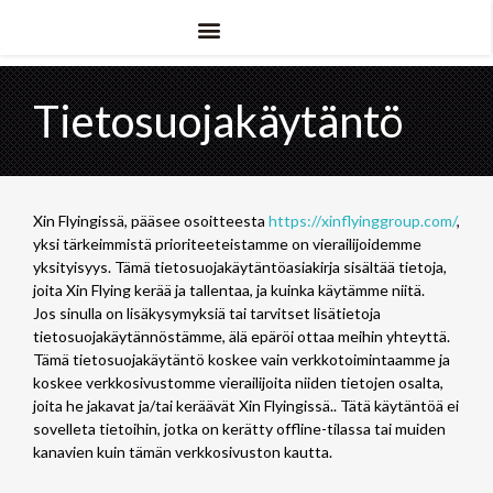
Tietosuojakäytäntö
Xin Flyingissä, pääsee osoitteesta
https://xinflyinggroup.com/
,
yksi tärkeimmistä prioriteeteistamme on vierailijoidemme
yksityisyys. Tämä tietosuojakäytäntöasiakirja sisältää tietoja,
joita Xin Flying kerää ja tallentaa, ja kuinka käytämme niitä.
Jos sinulla on lisäkysymyksiä tai tarvitset lisätietoja
tietosuojakäytännöstämme, älä epäröi ottaa meihin yhteyttä.
Tämä tietosuojakäytäntö koskee vain verkkotoimintaamme ja
koskee verkkosivustomme vierailijoita niiden tietojen osalta,
joita he jakavat ja/tai keräävät Xin Flyingissä.. Tätä käytäntöä ei
sovelleta tietoihin, jotka on kerätty offline-tilassa tai muiden
kanavien kuin tämän verkkosivuston kautta.