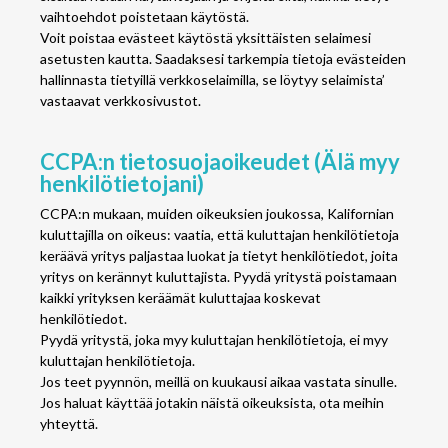
vaihtoehdot poistetaan käytöstä.
Voit poistaa evästeet käytöstä yksittäisten selaimesi
asetusten kautta. Saadaksesi tarkempia tietoja evästeiden
hallinnasta tietyillä verkkoselaimilla, se löytyy selaimista’
vastaavat verkkosivustot.
CCPA:n tietosuojaoikeudet (Älä myy
henkilötietojani)
CCPA:n mukaan, muiden oikeuksien joukossa, Kalifornian
kuluttajilla on oikeus: vaatia, että kuluttajan henkilötietoja
keräävä yritys paljastaa luokat ja tietyt henkilötiedot, joita
yritys on kerännyt kuluttajista. Pyydä yritystä poistamaan
kaikki yrityksen keräämät kuluttajaa koskevat
henkilötiedot.
Pyydä yritystä, joka myy kuluttajan henkilötietoja, ei myy
kuluttajan henkilötietoja.
Jos teet pyynnön, meillä on kuukausi aikaa vastata sinulle.
Jos haluat käyttää jotakin näistä oikeuksista, ota meihin
yhteyttä.