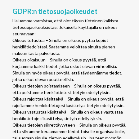
GDPR:n tietosuojaoikeudet
Haluamme varmistaa, että olet täysin tietoinen kaikista
tietosuojaoikeuksistasi. Jokaisella käyttäjällä on oikeus
seuraavaan:
Oikeus tutustua – Sinulla on oikeus pyytää kopiot
henkilötiedoistasi. Saatamme veloittaa sinulta pienen
maksun tästä palvelusta.
Oikeus oikaisuun – Sinulla on oikeus pyytää, että
korjaamme kaikki tiedot, jotka uskot olevan virheellisiä.
Sinulla on myös oikeus pyytää, että täydennämme tiedot,
jotka uskot olevan puutteellisia.
Oikeus tietojen poistamiseen – Sinulla on oikeus pyytää,
että poistamme henkilötietosi, tietyin edellytyksin.
Oikeus rajoittaa käsittelyä – Sinulla on oikeus pyytää, että
rajoitamme henkilötietojesi käsittelyä, tietyin edellytyksin.
Oikeus vastustaa käsittelyä – Sinulla on oikeus vastustaa
henkilötietojesi käsittelyä, tietyin edellytyksin.
Oikeus tietojen siirrettävyyteen – Sinulla on oikeus pyytää,
että siirrämme keräämämme tiedot toiselle organisaatiolle,
tai suoraan sinulle, tietyin edellytyksin. Jos teet pyynnön,