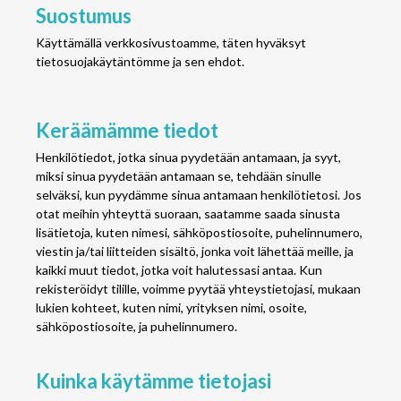
Suostumus
Käyttämällä verkkosivustoamme, täten hyväksyt
tietosuojakäytäntömme ja sen ehdot.
Keräämämme tiedot
Henkilötiedot, jotka sinua pyydetään antamaan, ja syyt,
miksi sinua pyydetään antamaan se, tehdään sinulle
selväksi, kun pyydämme sinua antamaan henkilötietosi. Jos
otat meihin yhteyttä suoraan, saatamme saada sinusta
lisätietoja, kuten nimesi, sähköpostiosoite, puhelinnumero,
viestin ja/tai liitteiden sisältö, jonka voit lähettää meille, ja
kaikki muut tiedot, jotka voit halutessasi antaa. Kun
rekisteröidyt tilille, voimme pyytää yhteystietojasi, mukaan
lukien kohteet, kuten nimi, yrityksen nimi, osoite,
sähköpostiosoite, ja puhelinnumero.
Kuinka käytämme tietojasi