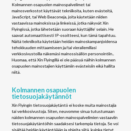
Kolmannen osapuolen mainospalvelimet tai
mainosverkostot käyttävät tekniikoita, kuten evästeitä,
JavaScript, tai Web Beaconeja, joita käytetään niiden
vastaavissa mainoksissa ja linkeissä, jotka näkyvät Xin
Flyingissä, jotka lähetetään suoraan käyttäjille’ selain. He
saavat automaattisesti IP-osoitteesi, kun tämä tapahtuu.
Näitä tekniikoita käytetään heidän mainoskampanjoidensa
tehokkuuden mittaamiseen ja/tai vierailemillasi
verkkosivustoilla näkemäsi mainossisällön personointiin..
Huomaa, että Xin Flyingillä ei ole pääsyä näihin kolmannen
osapuolen mainostajien käyttämiin evästeisiin eikä hallita
niitä.
Kolmannen osapuolen
tietosuojakäytännöt
Xin Flyingin tietosuojakäytäntö ei koske muita mainostajia
tai verkkosivustoja. Siten, neuvomme sinua tutustumaan
näiden kolmannen osapuolen mainospalvelimien vastaaviin
tietosuojakäytäntöihin saadaksesi tarkempia tietoja. Se voi
sisältää heidän käytäntöjään ja ohjeita siitä, kuinka tietyt