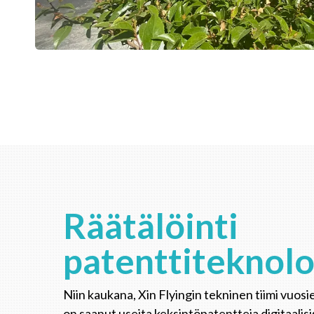
Räätälöinti
patenttiteknolo
Niin kaukana, Xin Flyingin tekninen tiimi vuosi
on saanut useita keksintöpatentteja digitaalisi