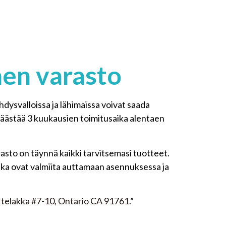
en varasto
hdysvalloissa ja lähimaissa voivat saada
äästää 3 kuukausien toimitusaika alentaen
asto on täynnä kaikki tarvitsemasi tuotteet.
otka ovat valmiita auttamaan asennuksessa ja
e, telakka #7-10, Ontario CA 91761.”