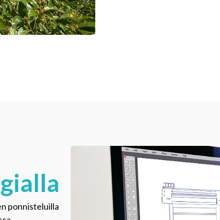
gialla
en ponnisteluilla
ssa