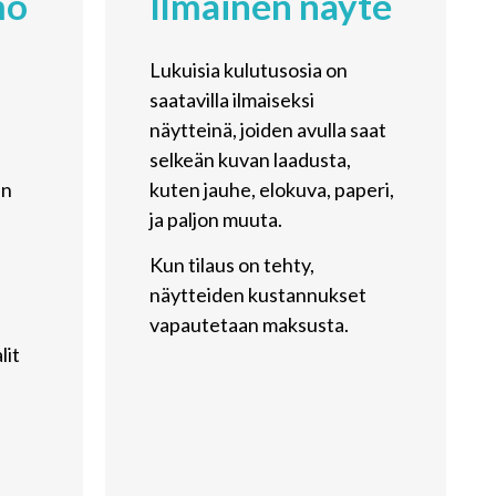
mo
Ilmainen näyte
Lukuisia kulutusosia on
saatavilla ilmaiseksi
näytteinä, joiden avulla saat
selkeän kuvan laadusta,
än
kuten jauhe, elokuva, paperi,
ja paljon muuta.
Kun tilaus on tehty,
näytteiden kustannukset
vapautetaan maksusta.
lit