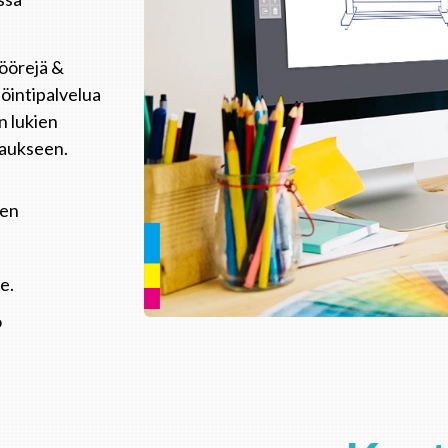
nöörejä &
öintipalvelua
n lukien
jaukseen.
een
e.
ö