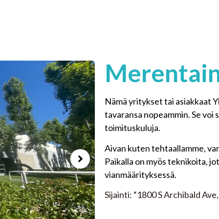
Merentain
Nämä yritykset tai asiakkaat Y
tavaransa nopeammin. Se voi s
toimituskuluja.
Aivan kuten tehtaallamme, var
Paikalla on myös teknikoita, j
vianmäärityksessä.
Sijainti: “1800 S Archibald Av