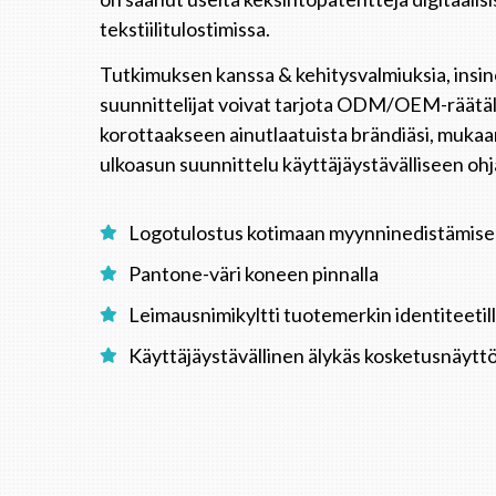
tekstiilitulostimissa.
Tutkimuksen kanssa & kehitysvalmiuksia, insi
suunnittelijat voivat tarjota ODM/OEM-räätäl
korottaakseen ainutlaatuista brändiäsi, mukaa
ulkoasun suunnittelu käyttäjäystävälliseen oh
Logotulostus kotimaan myynninedistämis
Pantone-väri koneen pinnalla
Leimausnimikyltti tuotemerkin identiteetill
Käyttäjäystävällinen älykäs kosketusnäytt