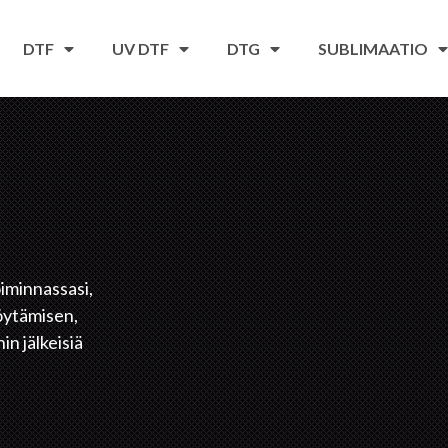
DTF
UV DTF
DTG
SUBLIMAATIO
iminnassasi,
löytämisen,
in jälkeisiä