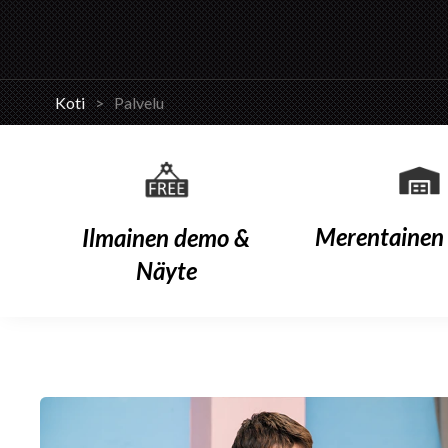
Koti
>
Palvelu
Merentainen 
Ilmainen demo &
Näyte