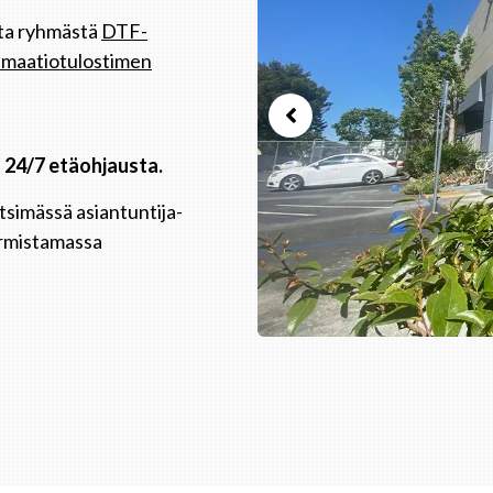
sta ryhmästä
DTF-
blimaatiotulostimen
24/7 etäohjausta.
tsimässä asiantuntija-
armistamassa