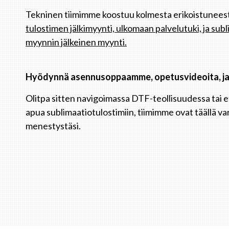
Tekninen tiimimme koostuu kolmesta erikoistunee
tulostimen jälkimyynti, ulkomaan palvelutuki, ja su
myynnin jälkeinen myynti.
Hyödynnä asennusoppaamme, opetusvideoita, ja 
Olitpa sitten navigoimassa DTF-teollisuudessa tai e
apua sublimaatiotulostimiin, tiimimme ovat täällä v
menestystäsi.