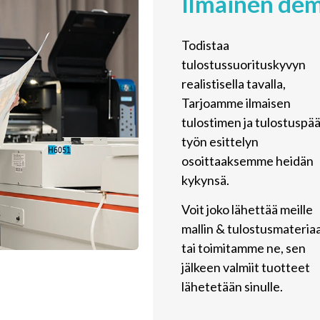
Ilmainen de
Todistaa
tulostussuorituskyvyn
realistisella tavalla,
Tarjoamme ilmaisen
tulostimen ja tulostuspä
työn esittelyn
osoittaaksemme heidän
kykynsä.
Voit joko lähettää meille
mallin & tulostusmateriaa
tai toimitamme ne, sen
jälkeen valmiit tuotteet
lähetetään sinulle.