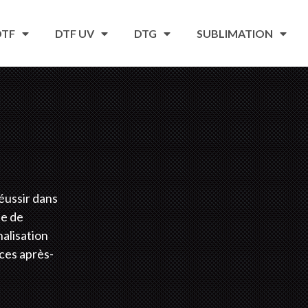
DTF
DTF UV
DTG
SUBLIMATION
éussir dans
he de
alisation
ices après-