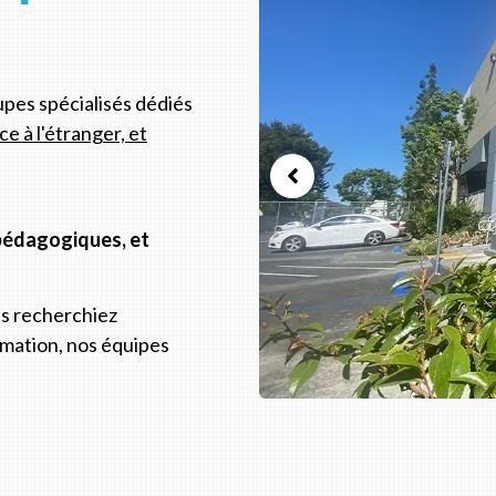
pes spécialisés dédiés
e à l'étranger, et
 pédagogiques, et
us recherchiez
imation, nos équipes