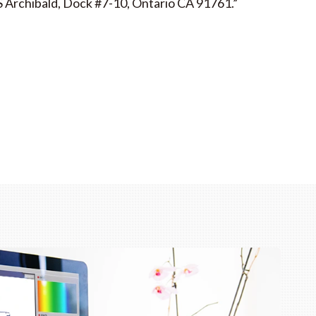
Archibald, Dock #7-10, Ontario CA 91761.”