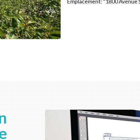
Emplacement: “1800 Avenue S 
n
e