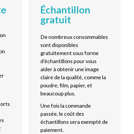
te
Échantillon
gratuit
ion
De nombreux consommables
s
sont disponibles
ion
gratuitement sous forme
d'échantillons pour vous
aider à obtenir une image
er
claire de la qualité, comme la
poudre, film, papier, et
beaucoup plus.
ports
Une fois la commande
passée, le coût des
es
échantillons sera exempté de
t
paiement.