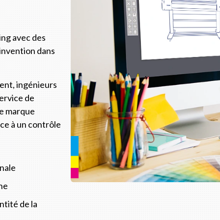
ing avec des
'invention dans
ent, ingénieurs
ervice de
re marque
nce à un contrôle
onale
ine
tité de la