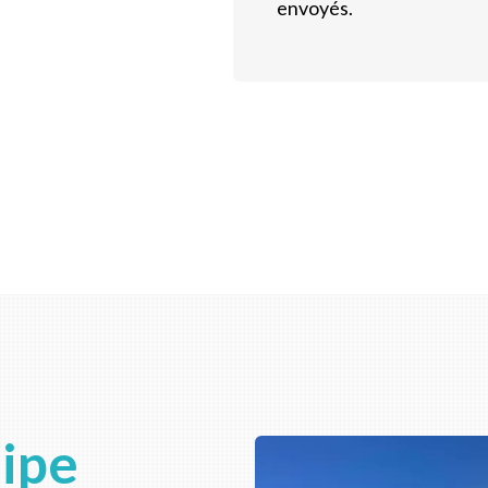
envoyés.
uipe