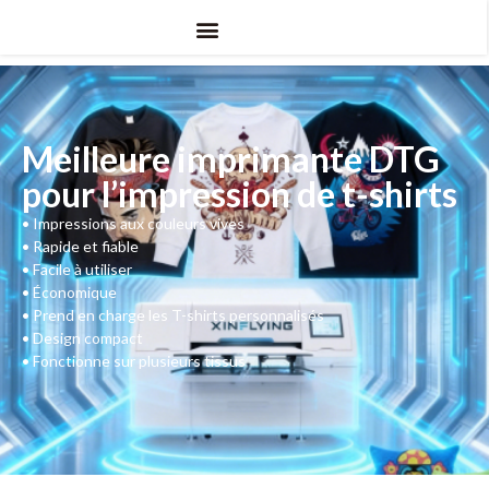
Meilleure imprimante DTG
pour l’impression de t-shirts
•
Impressions aux couleurs vives
•
Rapide et fiable
•
Facile à utiliser
•
Économique
•
Prend en charge les T-shirts personnalisés
•
Design compact
•
Fonctionne sur plusieurs tissus