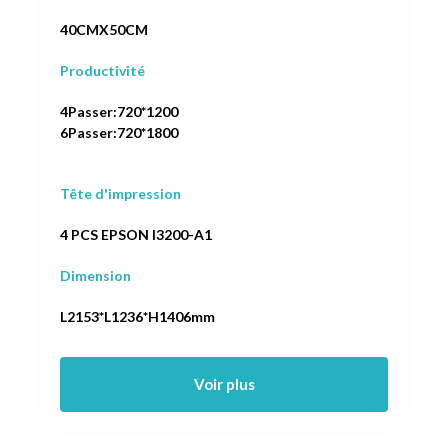
40CMX50CM
Productivité
4Passer:720*1200
6Passer:720*1800
Tête d'impression
4 PCS EPSON I3200-A1
Dimension
L2153*L1236*H1406mm
Voir plus