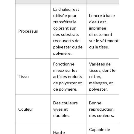
La chaleur est
La c
utilisée pour
L'encre à base
util
transférer le
d'eau est
tran
colorant sur
imprimée
Processus
film
des substrats
directement
des 
recouverts de
sur le vêtement
ou d
polyester ou de
ou le tissu.
subs
polymère..
Fonctionne
Variétés de
mieux sur les
tissus, dont le
Fonc
Tissu
articles enduits
coton,
plus
de polyester et
mélanges, et
de t
de polymère.
polyester.
Exce
Des couleurs
Bonne
satu
Couleur
vives et
reproduction
dyna
durables.
des couleurs.
coul
Capable de
Haute