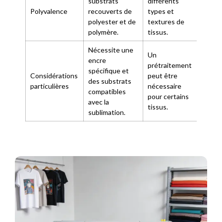
substrats
différents
diff
Polyvalence
recouverts de
types et
type
polyester et de
textures de
et s
polymère.
tissus.
Nécessite une
Un
encre
Néce
prétraitement
spécifique et
film
Considérations
peut être
des substrats
et de
particulières
nécessaire
compatibles
poud
pour certains
avec la
adhé
tissus.
sublimation.