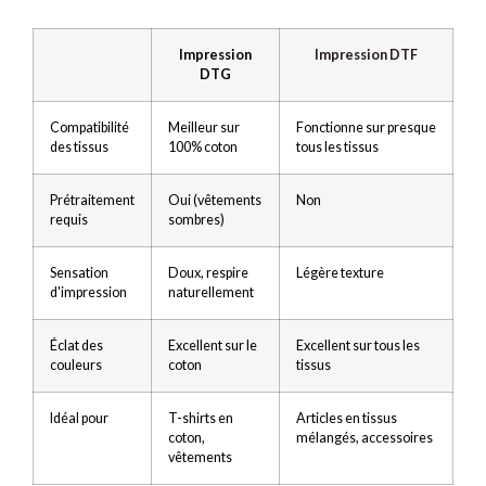
Impression
Impression DTF
DTG
Compatibilité
Meilleur sur
Fonctionne sur presque
des tissus
100% coton
tous les tissus
Prétraitement
Oui (vêtements
Non
requis
sombres)
Sensation
Doux, respire
Légère texture
d'impression
naturellement
Éclat des
Excellent sur le
Excellent sur tous les
couleurs
coton
tissus
Idéal pour
T-shirts en
Articles en tissus
coton,
mélangés, accessoires
vêtements