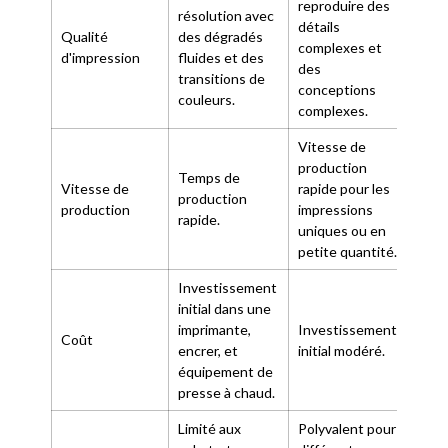
reproduire des
résolution avec
détails
Haut
Qualité
des dégradés
complexes et
détai
d'impression
fluides et des
des
clart
transitions de
conceptions
couleurs.
complexes.
Vitesse de
production
Proc
Temps de
Vitesse de
rapide pour les
prod
production
production
impressions
rapi
rapide.
uniques ou en
effic
petite quantité.
Investissement
initial dans une
imprimante,
Investissement
Inve
Coût
encrer, et
initial modéré.
initi
équipement de
presse à chaud.
Limité aux
Polyvalent pour
Poly