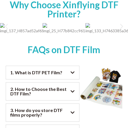
Why Choose Xinflying DTF
Printer
?
FAQs on DTF Film
1.
What is DTF PET Film
?
2.
How to Choose the Best
DTF Film
?
3.
How do you store DTF
films properly
?