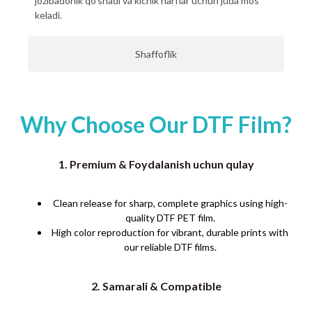
jozibadorlik qo'shadi va kichik harflar uchun juda mos
keladi.
Shaffoflik
Why Choose Our DTF Film
?
1. Premium & Foydalanish uchun qulay
Clean release for sharp
,
complete graphics using high-
quality DTF PET film
.
High color reproduction for vibrant
,
durable prints with
our reliable DTF films
.
2. Samarali &
Compatible