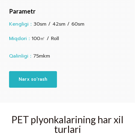
Parametr
Kengligi：
30sm / 42sm / 60sm
Miqdori：
100㎡ / Roll
Qalinligi：
75mkm
Narx so'rash
PET plyonkalarining har xil
turlari