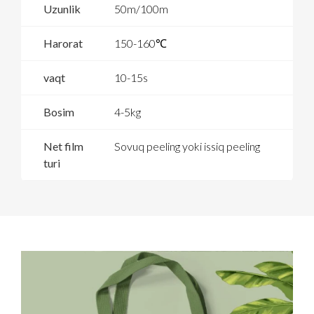
Uzunlik
50m/100m
Harorat
150-160℃
vaqt
10-15s
Bosim
4-5kg
Net film
Sovuq peeling yoki issiq peeling
turi