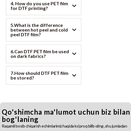
4.
How do you use PET film
for DTF printing
?
5.
What is the difference
between hot peel and cold
peel DTF film
?
6.
Can DTF PET film be used
on dark fabrics
?
7.
How should DTF PET film
be stored
?
Qo'shimcha ma'lumot uchun biz bilan
bog'laning
Raqamli bosib chiqarish echimlarimiz haqida ko'proq bilib oling ,shu jumladan