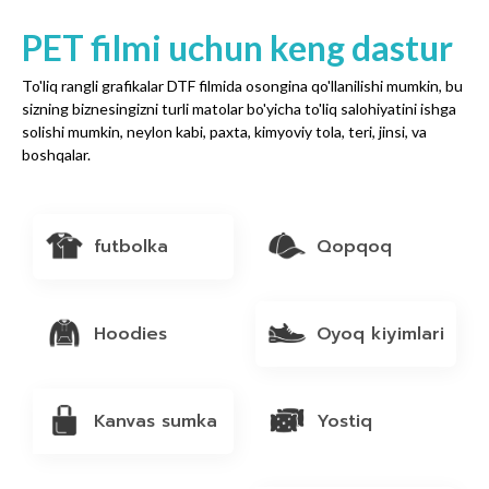
PET filmi uchun keng dastur
To'liq rangli grafikalar DTF filmida osongina qo'llanilishi mumkin, bu
sizning biznesingizni turli matolar bo'yicha to'liq salohiyatini ishga
solishi mumkin, neylon kabi, paxta, kimyoviy tola, teri, jinsi, va
boshqalar.
futbolka
Qopqoq
Hoodies
Oyoq kiyimlari
Kanvas sumka
Yostiq