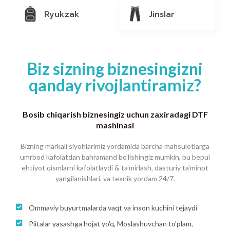
Ryukzak
Jinslar
Biz sizning biznesingizni
qanday rivojlantiramiz?
Bosib chiqarish biznesingiz uchun zaxiradagi DTF
mashinasi
Bizning markali siyohlarimiz yordamida barcha mahsulotlarga
umrbod kafolatdan bahramand bo'lishingiz mumkin, bu bepul
ehtiyot qismlarni kafolatlaydi & ta'mirlash, dasturiy ta'minot
yangilanishlari, va texnik yordam 24/7.
Ommaviy buyurtmalarda vaqt va inson kuchini tejaydi
Plitalar yasashga hojat yo'q, Moslashuvchan to'plam,