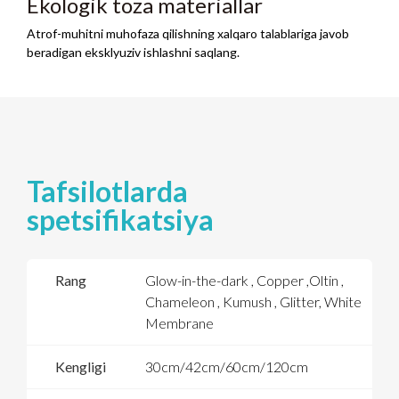
Ekologik toza materiallar
Atrof-muhitni muhofaza qilishning xalqaro talablariga javob
beradigan eksklyuziv ishlashni saqlang.
Tafsilotlarda
spetsifikatsiya
Rang
Glow-in-the-dark
,
Copper
,Oltin ,
Chameleon
, Kumush ,
Glitter
,
White
Membrane
Kengligi
30
cm/42cm/60cm/120cm