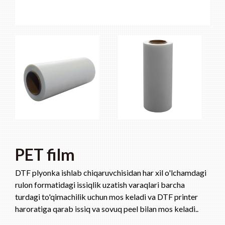
PET film
DTF plyonka ishlab chiqaruvchisidan har xil o'lchamdagi
rulon formatidagi issiqlik uzatish varaqlari barcha
turdagi to'qimachilik uchun mos keladi va DTF printer
haroratiga qarab issiq va sovuq peel bilan mos keladi..