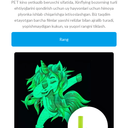
PET kino yetkazib beruvchi sifatida, Xinflying bozorning turli
ehtiyojlarini qondirish uchun uy hayvonlari uchun himoya
plyonka ishlab chiqarishga ixtisoslashgan. Biz taqdim
etayotgan barcha filmlar yaxshi relizlar bilan ajralib turadi,
yopishmaydigan kukun, va yuqori rangni tiklash.
Rang