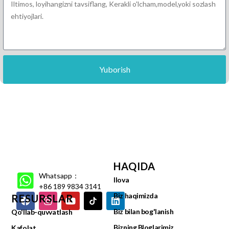
Yuborish
HAQIDA
Whatsapp：
Ilova
+86 189 9834 3141
Biz haqimizda
RESURSLAR
Biz bilan bog'lanish
Qo'llab-quvvatlash
Bizning Bloglarimiz
Kafolat