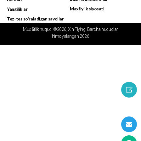
Maxfiylik siyosati
Yangiliklar
Tez-tez so'raladigan savollar
Video markazi
Mualliflik huquqi ©2026, Xin Flying. Barcha huquqlar
himoyalangan.2026
