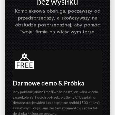
bez wysiłku
Kompleksowa obsługa, począwszy od
przedsprzedaży, a skończywszy na
obsłudze posprzedażnej, aby pomóc
Twojej firmie na właściwym torze.
Darmowe demo & Próbka
Darmowe demo & Próbka
Aby pokazać jakość i możliwości naszej
Aby pokazać jakość i możliwości naszej drukarki w celu
zaspokojenia Twoich potrzeb, wyślemy Ci bezpłatną
drukarki w celu zaspokojenia Twoich
demonstrację wideo lub bezpłatne próbki $500, łącznie
potrzeb, wyślemy Ci bezpłatną
z wrażliwymi częściami, zestaw atramentów / rolka folii
demonstrację wideo lub bezpłatne
do druku / kilogram proszku.