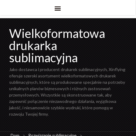
Wielkoformatowa
drukarka
sublimacyjna
Jako dostawca i producent drukarek sublimacyjnych, Xinflying
oferuje szeroki asortyment wielkoformatowych drukarek
sublimacyjnych, które są produkowane specjalnie na potrzeby
unikalnych planów biznesowych i różnych zastosowań
przemysłowych. Wszystkie są skonstruowane tak, aby
zapewnić połączenie niezawodnego działania, wyjątkowa
jakość, i niesamowicie szybkie wydruki, które pomogą w
rozwoju Twojej firmy.
Dom
>
Rozwiązanie sublimacyjne
>