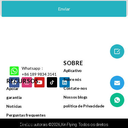
Enviar

SOBRE
Whatsapp：
Aplicativo
+86 189 9834 3141
Sobre nós
RECURSOS
Contate-nos
Apoiar
Nossos blogs
garantia
política de Privacidade
Notícias
Perguntas frequentes
Centro de vídeo
Direitos autorais ©2026,Xin Flying. Todos os direitos