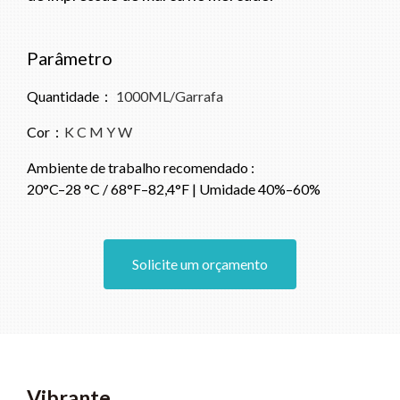
Parâmetro
Quantidade：
1000ML/Garrafa
Cor：
K C M Y W
Ambiente de trabalho recomendado :
20°C–28 °C / 68°F–82,4°F | Umidade 40%–60%
Solicite um orçamento
Vibrante