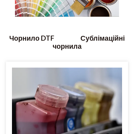
Чорнило DTF
Сублімаційні
чорнила