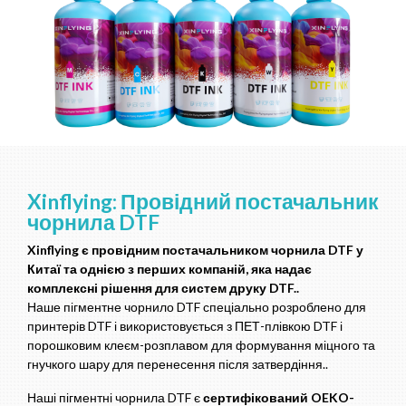
Xinflying: Провідний постачальник
чорнила DTF
Xinflying є провідним постачальником чорнила DTF у
Китаї та однією з перших компаній, яка надає
комплексні рішення для систем друку DTF..
Наше пігментне чорнило DTF спеціально розроблено для
принтерів DTF і використовується з ПЕТ-плівкою DTF і
порошковим клеєм-розплавом для формування міцного та
гнучкого шару для перенесення після затвердіння..
Наші пігментні чорнила DTF є
сертифікований OEKO-