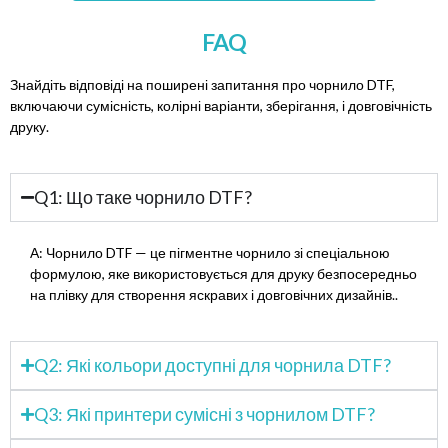
FAQ
Знайдіть відповіді на поширені запитання про чорнило DTF,
включаючи сумісність, колірні варіанти, зберігання, і довговічність
друку.
Q1: Що таке чорнило DTF?
А: Чорнило DTF — це пігментне чорнило зі спеціальною
формулою, яке використовується для друку безпосередньо
на плівку для створення яскравих і довговічних дизайнів..
Q2: Які кольори доступні для чорнила DTF?
Q3: Які принтери сумісні з чорнилом DTF?