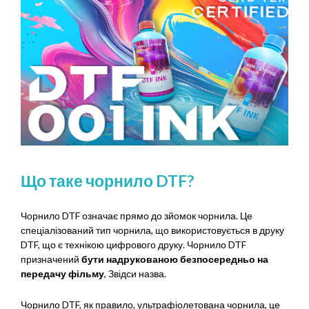
Що таке чорнило DTF?
Чорнило DTF означає прямо до зйомок чорнила. Це
спеціалізований тип чорнила, що використовується в друку
DTF, що є технікою цифрового друку. Чорнило DTF
призначений
бути надрукованою безпосередньо на
передачу фільму
, Звідси назва.
Чорнило DTF, як правило, ультрафіолетована чорнила, це