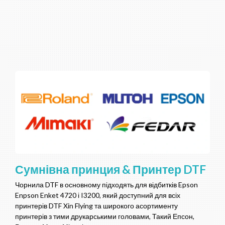
Сумнівна принция & Принтер DTF
Чорнила DTF в основному підходять для відбитків Epson
Enpson Enket 4720 і I3200, який доступний для всіх
принтерів DTF Xin Flying та широкого асортименту
принтерів з тими друкарськими головами, Такий Епсон,