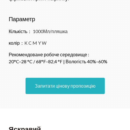
Параметр
Кількість：
1000Мл/пляшка
колір：
K C M Y W
Рекомендоване робоче середовище :
20°C–28 °C / 68°F–82,4 °F | Вологість 40%–60%
Запитати цінову пропозицію
Яскравий