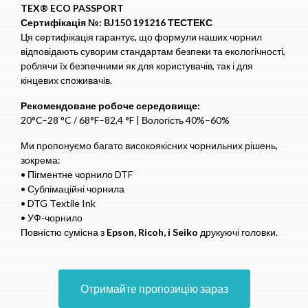
TEX® ECO PASSPORT
Сертифікація №: BJ150 191216 ТЕСТЕКС
Ця сертифікація гарантує, що формули наших чорнил
відповідають суворим стандартам безпеки та екологічності,
роблячи їх безпечними як для користувачів, так і для
кінцевих споживачів.
Рекомендоване робоче середовище:
20°C–28 °C / 68°F–82,4 °F | Вологість 40%–60%
Ми пропонуємо багато високоякісних чорнильних рішень,
зокрема:
• Пігментне чорнило DTF
• Сублімаційні чорнила
• DTG Textile Ink
• УФ-чорнило
Повністю сумісна з
Epson, Ricoh, і Seiko
друкуючі головки.
Отримайте пропозицію зараз