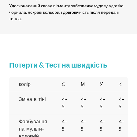
Удосконалений склад пігменту забезпечує чудову адгезію
чорнила, яскраві кольори, і довговічність після передачі
тепла.
Потерти & Тест на швидкість
колір
C
М
У
K
Зміна в тіні
4-
4-
4-
4-
5
5
5
5
Фарбування
4-
4-
4-
4-
на мульти-
5
5
5
5
волокній