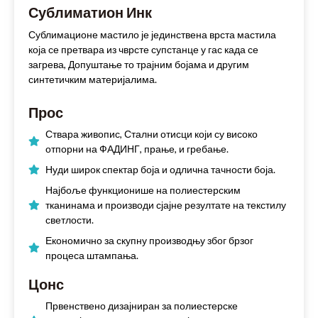
Сублиматион Инк
Сублимационе мастило је јединствена врста мастила
која се претвара из чврсте супстанце у гас када се
загрева, Допуштање то трајним бојама и другим
синтетичким материјалима.
Прос
Ствара живопис, Стални отисци који су високо
отпорни на ФАДИНГ, прање, и гребање.
Нуди широк спектар боја и одлична тачности боја.
Најбоље функционише на полиестерским
тканинама и производи сјајне резултате на текстилу
светлости.
Економично за скупну производњу због брзог
процеса штампања.
Цонс
Првенствено дизајниран за полиестерске