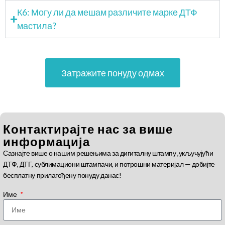
К6: Могу ли да мешам различите марке ДТФ
мастила?
Затражите понуду одмах
Контактирајте нас за више
информација
Сазнајте више о нашим решењима за дигиталну штампу ,укључујући
ДТФ, ДТГ, сублимациони штампачи, и потрошни материјал — добијте
бесплатну прилагођену понуду данас!
Име