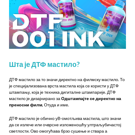
Шта је ДТФ мастило?
ДТФ мастило за то значи директно на филмску мастило. То
је специјализована врста мастила која се користи у ДТФ
штампању, која је техника дигиталне штампарије. ДТФ
мастило је дизајнирано за
Одштампајте се директно на
преносни филм
, Отуда и име.
ДТФ мастило је обично уВ-омотљива мастила, што значи
да се излече или очврсне изложеношћу ултраљубичастој
светлости. Ово омогућава брзо сушење и ствара а