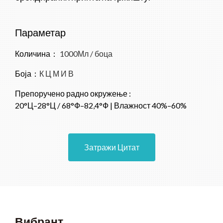
Параметар
Количина：
1000Мл / боца
Боја：
К Ц М И В
Препоручено радно окружење :
20°Ц–28°Ц / 68°Ф–82,4°Ф | Влажност 40%–60%
Затражи Цитат
Вибрант