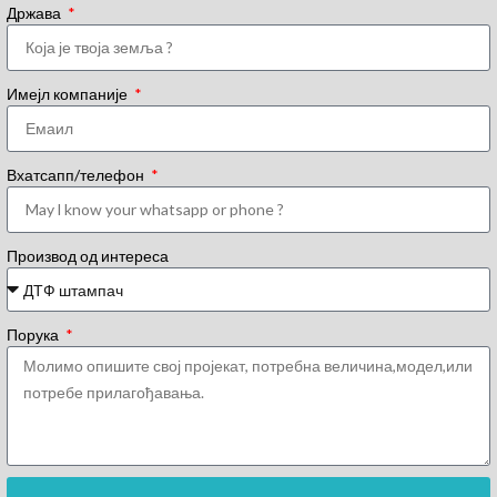
Држава
Имејл компаније
Вхатсапп/телефон
Производ од интереса
Порука