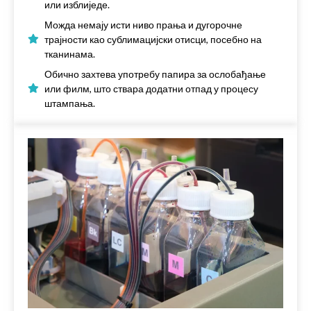
или изблиједе.
Можда немају исти ниво прања и дугорочне
трајности као сублимацијски отисци, посебно на
тканинама.
Обично захтева употребу папира за ослобађање
или филм, што ствара додатни отпад у процесу
штампања.