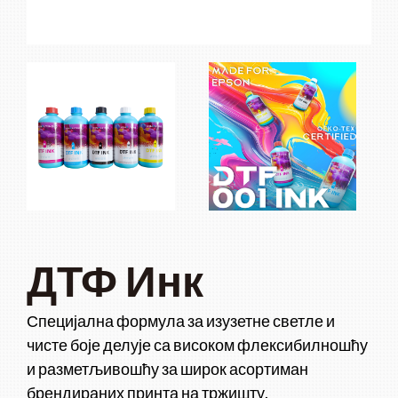
ДТФ Инк
Специјална формула за изузетне светле и
чисте боје делује са високом флексибилношћу
и разметљивошћу за широк асортиман
брендираних принта на тржишту.