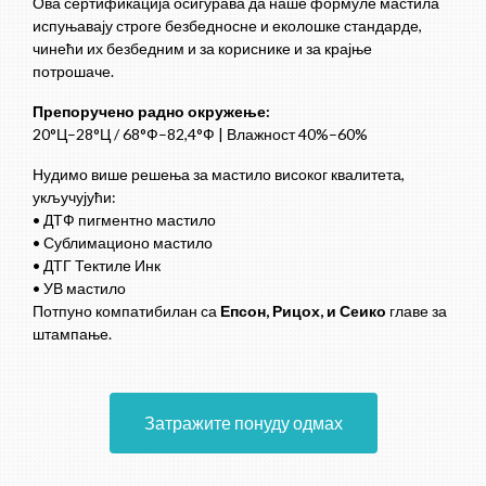
Ова сертификација осигурава да наше формуле мастила
испуњавају строге безбедносне и еколошке стандарде,
чинећи их безбедним и за кориснике и за крајње
потрошаче.
Препоручено радно окружење:
20°Ц–28°Ц / 68°Ф–82,4°Ф | Влажност 40%–60%
Нудимо више решења за мастило високог квалитета,
укључујући:
• ДТФ пигментно мастило
• Сублимационо мастило
• ДТГ Тектиле Инк
• УВ мастило
Потпуно компатибилан са
Епсон, Рицох, и Сеико
главе за
штампање.
Затражите понуду одмах