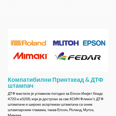
Компатибилни Принтхеад & ДТФ
штампач
ДТФ мастило је углавном погодно за Епсон Инкјет Хеадс
4720 и и3200, који је доступан за све КСИН Флиинг'с ДТФ
штампачи и широко асортиман штампача са оним
штампарским главама, такав Епсон, Роланд, Мутох,
Мимаки.