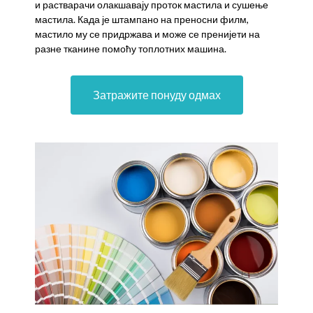
и растварачи олакшавају проток мастила и сушење
мастила. Када је штампано на преносни филм,
мастило му се придржава и може се пренијети на
разне тканине помоћу топлотних машина.
Затражите понуду одмах