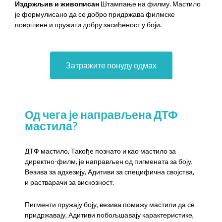
Издржљив и живописан
Штампање на филму. Мастило
је формулисано да се добро придржава филмске
површине и пружити добру засићеност у боји.
Затражите понуду одмах
Од чега је направљена ДТФ
мастила?
ДТФ мастило, Такође познато и као мастило за
директно-филм, је направљен од пигмената за боју,
Везива за адхезију, Адитиви за специфична својства,
и растварачи за вискозност.
Пигменти пружају боју, везива помажу мастили да се
придржавају, Адитиви побољшавају карактеристике,