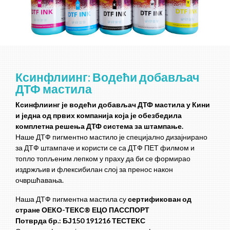
Ксинфлиинг: Водећи добављач
ДТФ мастила
Ксинфлиинг је водећи добављач ДТФ мастила у Кини
и једна од првих компанија која је обезбедила
комплетна решења ДТФ система за штампање.
Наше ДТФ пигментно мастило је специјално дизајнирано
за ДТФ штампаче и користи се са ДТФ ПЕТ филмом и
топло топљеним лепком у праху да би се формирао
издржљив и флексибилан слој за пренос након
очвршћавања.
Наша ДТФ пигментна мастила су
сертификован од
стране ОЕКО-ТЕКС® ЕЦО ПАССПОРТ
Потврда бр.: БЈ150 191216 ТЕСТЕКС