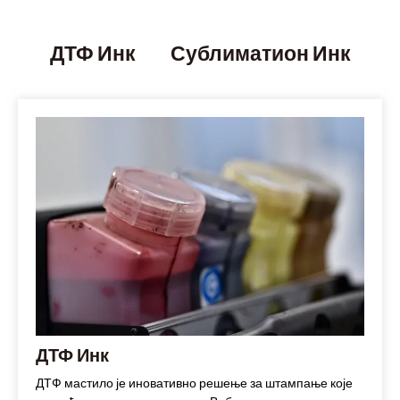
ДТФ Инк
Сублиматион Инк
ДТФ Инк
ДТФ мастило је иновативно решење за штампање које