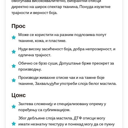
омогућава висококвалитетно, Вибрантни отисци
директно на широк спектар тканина, Понуда изузетне
трајности и верност боја.
Прос
Може се користити на разним подлозима попут
тканине, кожа, и пластике.
Нуди високу засићеност боја, добра непрозирност, и
одлична трајност.
Обично се брзо суши, Допуштање брже преокрет за
производњу.
Производи живахне отиске чак и на тамне боје
тканине, Захваљујући употреби слоја белог мастила.
Цонс
Захтева сложенију и специјализовану опрему у
поређењу са сублимацијом.
Због дебљине слоја мастила, ДТФ отисци могу
имати незнатну текстуру и понекад могу да се пукну