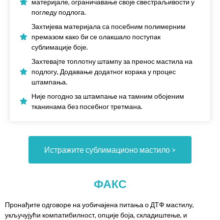
материјале, ограничавање своје свестраљивости у
погледу подлога.
Захтијева материјала са посебним полимерним
премазом како би се олакшало поступак
сублимације боје.
Захтевајте топлотну штампу за пренос мастила на
подлогу, Додавање додатног корака у процес
штампања.
Није погодно за штампање на тамним обојеним
тканинама без посебног третмана.
Истражите сублимационо мастило >
ФАКС
Пронађите одговоре на уобичајена питања о ДТФ мастилу,
укључујући компатибилност, опције боја, складиштење, и