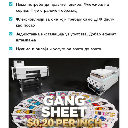
Нема потребе да правите тањире, Флексибилна
серија, Није ограничен образац
Флексибилнији за оне који требају само ДТФ филм
као посао
Једноставна инсталација уз упутства, Добар ефекат
штампања
Нудимо и онлајн и услуге од врата до врата