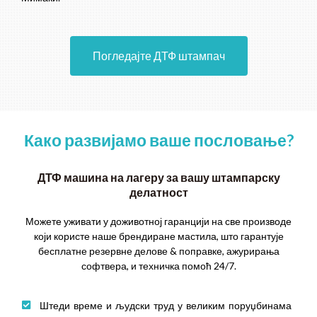
Погледајте ДТФ штампач
Како развијамо ваше пословање?
ДТФ машина на лагеру за вашу штампарску
делатност
Можете уживати у доживотној гаранцији на све производе
који користе наше брендиране мастила, што гарантује
бесплатне резервне делове & поправке, ажурирања
софтвера, и техничка помоћ 24/7.
Штеди време и људски труд у великим поруџбинама