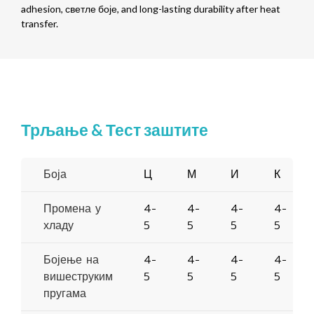
adhesion
, светле боје,
and long-lasting durability after heat
transfer
.
Трљање & Тест заштите
Боја
Ц
М
И
К
Промена у
4-
4-
4-
4-
хладу
5
5
5
5
Бојење на
4-
4-
4-
4-
вишеструким
5
5
5
5
пругама