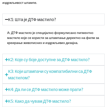
издржљивост штампе.
К1: Шта је ДТФ мастило?
А: ДТФ мастило је специјално формулисано пигментно
мастило које се користи за штампање директно на филм за
креирање живописних и издржљивих дизајна.
К2: Које су боје доступне за ДТФ мастило?
К3: Који штампачи су компатибилни са ДТФ
мастилом?
К4: Да ли се ДТФ мастило може прати?
К5: Како да чувам ДТФ мастило?