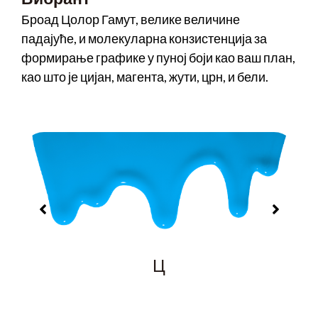
Броад Цолор Гамут, велике величине
падајуће, и молекуларна конзистенција за
формирање графике у пуној боји као ваш план,
као што је цијан, магента, жути, црн, и бели.
Ц