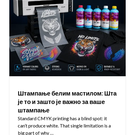
Штампање белим мастилом: Шта
је то и зашто је важно за ваше
штампање
Standard CMYK printing has a blind spot
:
it
can’t produce white
.
That single limitation is a
big part of why
…