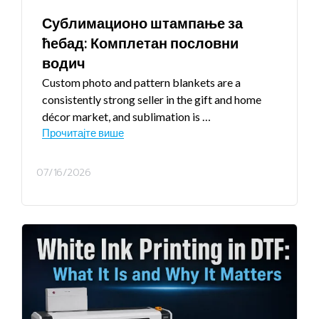
Сублимационо штампање за
ћебад: Комплетан пословни
водич
Custom photo and pattern blankets are a
consistently strong seller in the gift and home
décor market
,
and sublimation is
…
Прочитајте више
07/16/2026