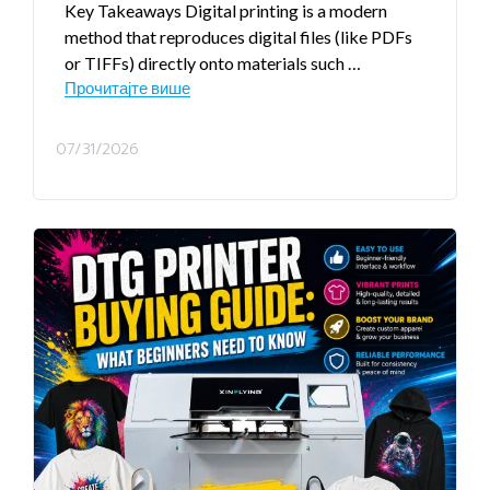
Key Takeaways Digital printing is a modern
method that reproduces digital files
(
like PDFs
or TIFFs
)
directly onto materials such
…
Прочитајте више
07/31/2026