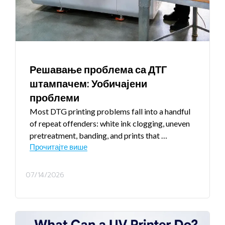
Решавање проблема са ДТГ
штампачем: Уобичајени
проблеми
Most DTG printing problems fall into a handful
of repeat offenders
:
white ink clogging
,
uneven
pretreatment
,
banding
,
and prints that
…
Прочитајте више
07/14/2026