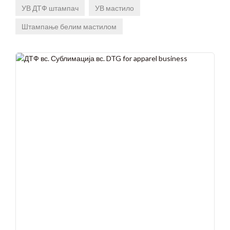
УВ ДТФ штампач
УВ мастило
Штампање белим мастилом