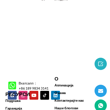

О
Вхатсапп：
Апликација
+86 189 9834 3141
О нама
РЕСУРСИ
Контактирајте нас
Подршка
Наши блогови
Гаранција