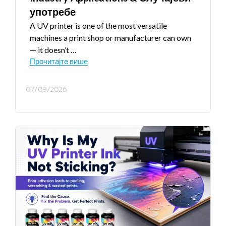
употребе
A UV printer is one of the most versatile
machines a print shop or manufacturer can own
— it doesn’t
…
Прочитајте више
07/09/2026