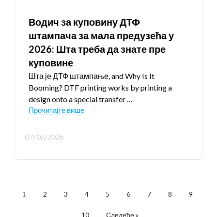
Водич за куповину ДТФ
штампача за мала предузећа у
2026: Шта треба да знате пре
куповине
Шта је ДТФ штампање,
and Why Is It
Booming
?
DTF printing works by printing a
design onto a special transfer
…
Прочитајте више
07/02/2026
1
2
3
4
5
6
7
8
9
10
Следеће »