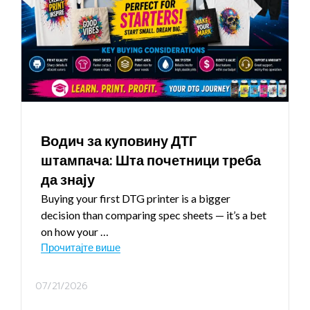
Водич за куповину ДТГ
штампача: Шта почетници треба
да знају
Buying your first DTG printer is a bigger
decision than comparing spec sheets — it’s a bet
on how your
…
Прочитајте више
07/21/2026