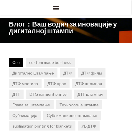
Блог：Ваш водич за иновације у
дигиталној штампи
Све
custom made business
Дигитално штампање
ДТФ
ДТФ филм
ДТФ мастило
ДТФ прах
ДТФ штампач
ДТГ
DTG garment printer
ДТГ штампач
Глава за штампање
Технологија штампе
Сублимација
Сублимационо штампање
sublimation printing for blankets
УВ ДТФ