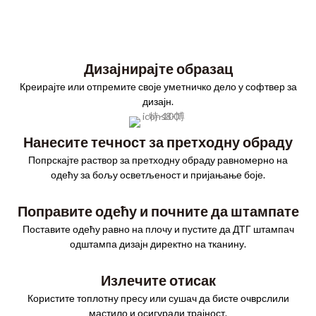
Дизајнирајте образац
Креирајте или отпремите своје уметничко дело у софтвер за
дизајн.
Нанесите течност за претходну обраду
Попрскајте раствор за претходну обраду равномерно на
одећу за бољу осветљеност и пријањање боје.
Поправите одећу и почните да штампате
Поставите одећу равно на плочу и пустите да ДТГ штампач
одштампа дизајн директно на тканину.
Излечите отисак
Користите топлотну пресу или сушач да бисте очврслили
мастило и осигурали трајност.