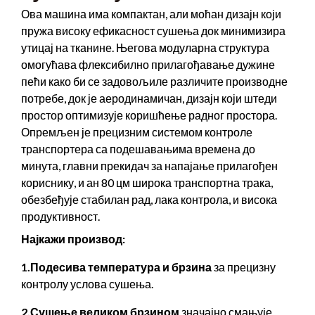
Ова машина има компактан, али моћан дизајн који
пружа високу ефикасност сушења док минимизира
утицај на тканине. Његова модуларна структура
омогућава флексибилно прилагођавање дужине
пећи како би се задовољиле различите производне
потребе, док је аеродинамичан, дизајн који штеди
простор оптимизује коришћење радног простора.
Опремљен је прецизним системом контроле
транспортера са подешавањима времена до
минута, главни прекидач за напајање прилагођен
кориснику, и ан 80 цм широка транспортна трака,
обезбеђује стабилан рад, лака контрола, и висока
продуктивност.
Најкажи производ:
1.Подесива температура и брзина
за прецизну
контролу услова сушења.
2.Сушење великом брзином
значајно смањује