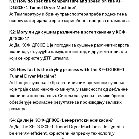
К1:
How do I set the temperature and speed on the XF-
DG80E-1 Tunnel Dryer Machine
?
А: Температуру и брзину транспортера треба подесити на
основу материјала и врсте коришћеног процеса штампања.
К2: Могу ли да сушим различите врсте тканина у КСФ-
ДГ80Е-1?
А: Да, КСФ-ДГ80Е-1 је погодан за сушење различитих врста
тканина, укључујући памук, полиестер, и други материјали
који се користе у ДТГ штампи.
К3:
How fast is the drying process with the XF-DG80E-1
Tunnel Dryer Machine
?
А: Процес сушења је брз, са типичним временом сушења
које траје само неколико минута, у зависности од дебљине
тканине и подешавања. Систем за сушење велике брзине
обезбеђује ефикасне резултате за производњу великих
размера.
К4: Да ли је КСФ-ДГ80Е-1 енергетски ефикасан?
А: Да,
the XF-DG80E-1 Tunnel Dryer Machine is designed to
be energy-efficient
, користећи напредну технологију