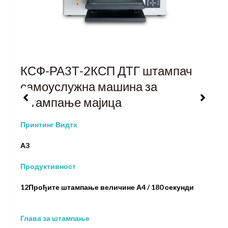
КСФ-РА3Т-2КСП ДТГ штампач
самоуслужна машина за
штампање мајица
Принтинг Видтх
А3
Продуктивност
12Прођите штампање величине А4 / 180 секунди
Глава за штампање