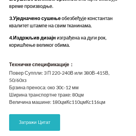
време производње.
3.Уједначено сушење
обезбеђује константан
квалитет штампе на свим тканинама.
4.Издржљив дизајн
изграђена на дуги рок,
коришћење великог обима.
Техничке спецификације：
Повер Суппли:
3 П 220-240В или 380В-415В,
50/60хз
Брзина преноса:
око 30с-12 мм
Ширина транспортне траке:
80цм
Величина машине:
180цмКс110цмКс116цм
Затражи Цитат