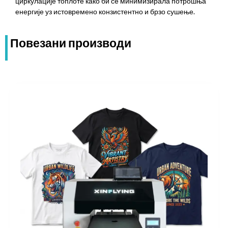
циркулације топлоте како би се минимизирала потрошња
енергије уз истовремено конзистентно и брзо сушење.
Повезани производи