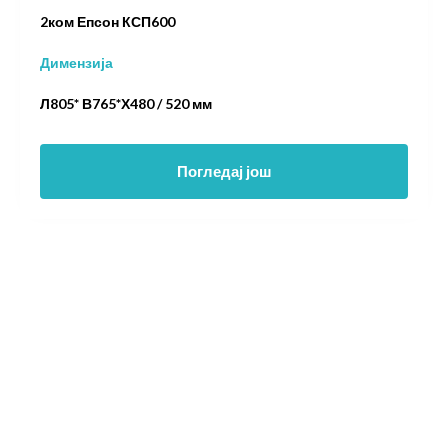
2ком Епсон КСП600
Димензија
Л805* В765*Х480 / 520 мм
Погледај још