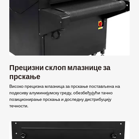
Прецизни склоп млазнице за
прскање
Високо прецизна млазница за прскање постављена на
подесиву алуминијумску греду, обезбеђујући тачно
позиционирање прскања и доследну дистрибуцију
течности.