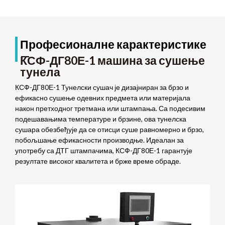
Професионалне карактеристике
—
КСФ-ДГ80Е-1 машина за сушење
тунела
КСФ-ДГ80Е-1 Тунелски сушач је дизајниран за брзо и
ефикасно сушење одевних предмета или материјала
након претходног третмана или штампања. Са подесивим
подешавањима температуре и брзине, ова тунелска
сушара обезбеђује да се отисци суше равномерно и брзо,
побољшање ефикасности производње. Идеалан за
употребу са ДТГ штампачима, КСФ-ДГ80Е-1 гарантује
резултате високог квалитета и брже време обраде.