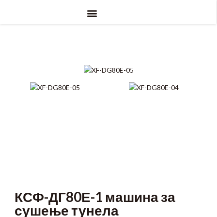
КСФ-ДГ80Е-1 машина за
сушење тунела