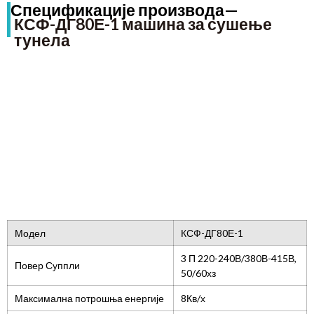
Спецификације производа—
КСФ-ДГ80Е-1 машина за сушење
тунела
Модел
КСФ-ДГ80Е-1
3 П 220-240В/380В-415В,
Повер Суппли
50/60хз
Максимална потрошња енергије
8Кв/х