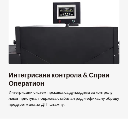
Интегрисана контрола & Спраи
Оператион
Интегрисани систем прскања са дугмадима за контролу
лаког приступа, подржава стабилан рад и ефикасну обраду
предтретмана за ДТГ штампу.