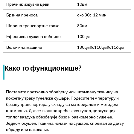
Пречник издувне цеви
10цм
Брзина преноса
око 30с-12 мин
Ширина транспортне траке
80цм
Ефективна дужина пећнице
100цм
Величина машине
180цмКс110цмКс116цм
Како то функционише?
Поставите претходно обрађену или штампану тканину на
покретну траку тунелске сушаре. Подесите температуру и
брзину транспортера у складу са материјалом и методом
штампања. Док се тканина креће кроз тунел, циркулација
топлог ваздуха обезбеђује брзо и равномерно сушење.
Једном осушен, тканина излази из сушаре, спреман за даљу
обраду или паковање.