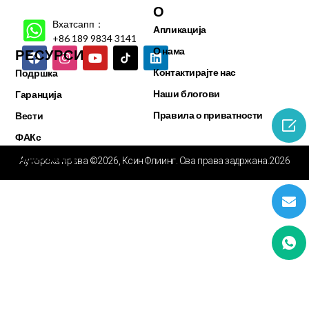
О
Вхатсапп：
Апликација
+86 189 9834 3141
О нама
РЕСУРСИ
Контактирајте нас
Подршка
Наши блогови
Гаранција
Правила о приватности
Вести

ФАКс
Видео центар
Ауторска права ©2026, Ксин Флиинг. Сва права задржана.2026