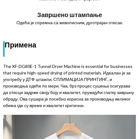
Завршено штампање
Одећа је спремна са живописним, дуготрајан отисак.
Примена
The XF-DG80E-1 Tunnel Dryer Machine is essential for businesses
that require high-speed drying of printed materials
. Идеалан је за
употребу у ДТФ штампи, СПЛИМАЦИЈА ПРИНТИНГ, и
производња одеће по мери. Чак, брз процес сушења осигурава
да отисци задрже своју боју и квалитет, пружајући глатку завршну
обраду. Ова сушара је посебно корисна за производњу великог
обима где су време и квалитет критични.