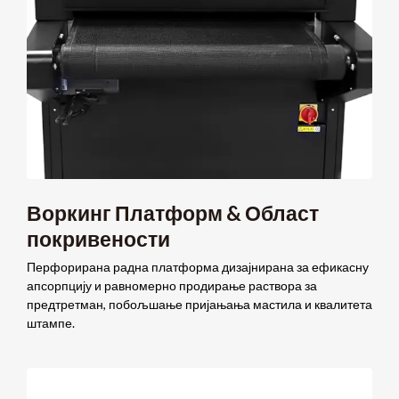
Воркинг Платформ & Област
покривености
Перфорирана радна платформа дизајнирана за ефикасну
апсорпцију и равномерно продирање раствора за
предтретман, побољшање пријањања мастила и квалитета
штампе.