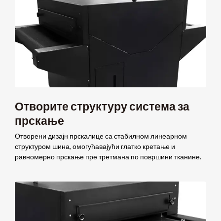
Отворите структуру система за
прскање
Отворени дизајн прскалице са стабилном линеарном
структуром шина, омогућавајући глатко кретање и
равномерно прскање пре третмана по површини тканине.