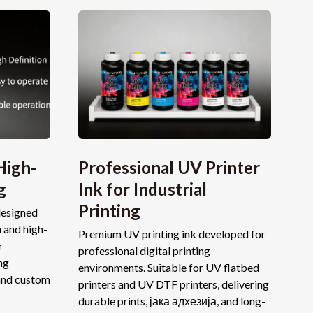
High-
Professional UV Printer
g
Ink for Industrial
Printing
esigned
 and high-
Premium UV printing ink developed for
r
professional digital printing
ng
environments
.
Suitable for UV flatbed
and custom
printers and UV DTF printers
,
delivering
durable prints
, јака адхезија,
and long-