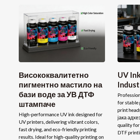
Висококвалитетно
UV Ink
пигментно мастило на
Indust
бази воде за УВ ДТФ
Profession
штампаче
for stable
print head
High-performance UV ink designed for
јака адхе
UV printers
,
delivering vibrant colors
,
quality fo
fast drying
,
and eco-friendly printing
DTF print
results
.
Ideal for high-quality printing on