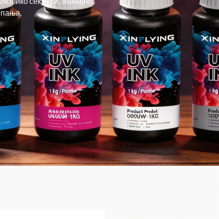
еколико секунди, значајно
мпања.