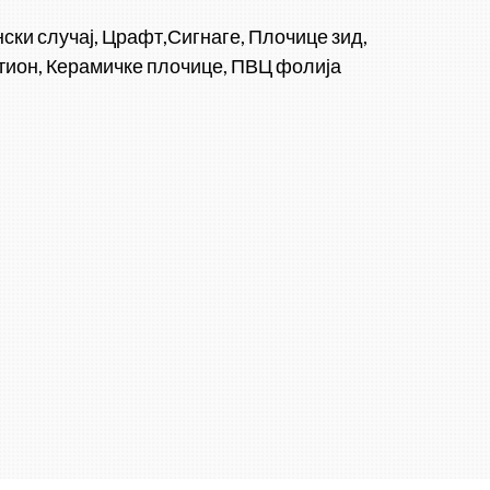
ки случај, Црафт,Сигнаге, Плочице зид,
тион, Керамичке плочице, ПВЦ фолија