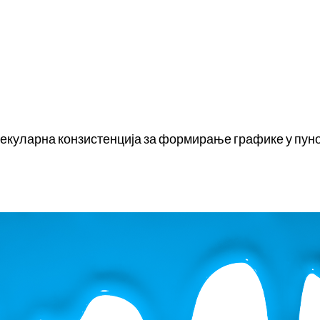
куларна конзистенција за формирање графике у пуној бо