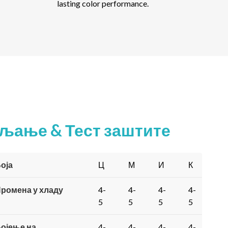
lasting color performance
.
љање & Тест заштите
оја
Ц
М
И
К
ромена у хладу
4-
4-
4-
4-
5
5
5
5
ојење на
4-
4-
4-
4-