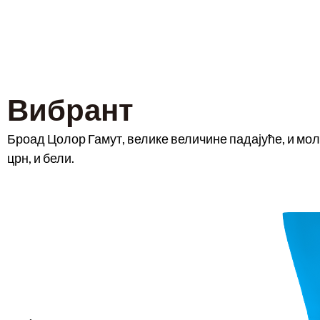
Вибрант
Броад Цолор Гамут, велике величине падајуће, и моле
црн, и бели.