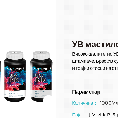
УВ мастил
Висококвалитетно УВ
штампаче. Брзо УВ су
и трајни отисци на ста
Параметар
Количина：
1000Мл 
Боја：
Ц М И К В Л