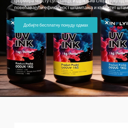
формира чврсту супстанцу, издржљив слој у року од н
повећавајући ефикасност штампања и квалитет шта
Добијте бесплатну понуду одмах