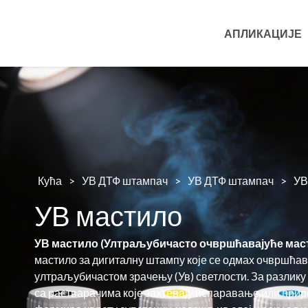
АПЛИКАЦИЈЕ
Кућа
>
УВ ДТФ штампач
>
УВ ДТФ штампач
>
УВ
УВ мастило
УВ мастило (Ултраљубичасто очвршћавајуће мас
мастило за дигиталну штампу које се одмах очвршћав
ултраљубичастом зрачењу (Ув) светлости. За разлик
са растварачима које захтевају испаравање или при