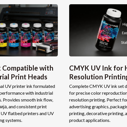
 Compatible with
CMYK UV Ink for 
rial Print Heads
Resolution Printin
al UV printer ink formulated
Complete CMYK UV ink set d
 performance with industrial
for precise color reproduction
s
.
Provides smooth ink flow
,
resolution printing
.
Perfect fo
зија,
and consistent print
advertising graphics
,
packagi
r UV flatbed printers and UV
printing
,
decorative printing
,
ing systems
.
product applications
.