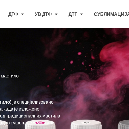
ДТФ
УВ ДТФ
ДТГ
СУБЛИМАЦИЈ
 мастило
тило)
је специјализовано
а када је изложено
у од традиционалних мастила
родно сушење, УВ мастило