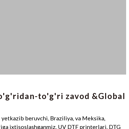
o'g'ridan-to'g'ri zavod &Global
 yetkazib beruvchi, Braziliya, va Meksika,
riga ixtisoslashganmiz, UV DTF printerlari, DTG