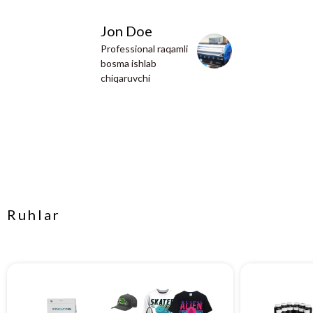
asoschis
kiyim bre
Jon Doe
Professional raqamli
bosma ishlab
chiqaruvchi
Ruhlar