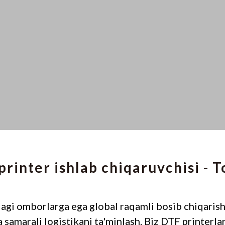
inter ishlab chiqaruvchisi - T
dagi omborlarga ega global raqamli bosib chiqarish
amarali logistikani ta'minlash. Biz DTF printerla