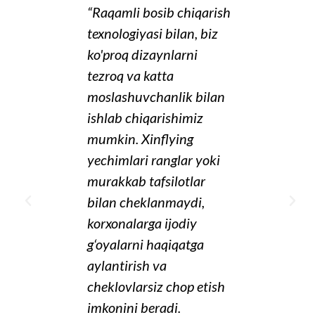
“Raqamli bosib chiqarish
“Xinflyin
texnologiyasi bilan, biz
chiqarish
ko'proq dizaynlarni
bilan, bi
tezroq va katta
dizaynlar
moslashuvchanlik bilan
va bozor
ishlab chiqarishimiz
tendentsi
mumkin. Xinflying
javob be
yechimlari ranglar yoki
mumkin. 
murakkab tafsilotlar
sifati kes
bilan cheklanmaydi,
jonli, va 
korxonalarga ijodiy
talab bo'
g‘oyalarni haqiqatga
chiqaris
aylantirish va
samaralid
cheklovlarsiz chop etish
Maykl
imkonini beradi.