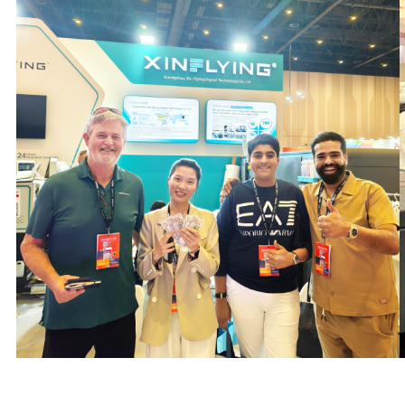
g raqamli bosib
“Xinflying’dan DTF bosib
 yechimlari
chiqarish texnologiyasi
z tezroq ko'proq
bizga kichik partiyalar
ni yaratishimiz
buyurtmalarini foydali
bajarish imkonini beradi.
yalariga tezda
Tizimni ishlatish oson, va
rishimiz
transfer natijalari
Chop etish
bardoshlidir,
kin, ranglar
moslashuvchan, va
ish jarayoni
izchil."
yicha ishlab
David Lopez
h uchun
Ishlab chiqarish
ir.
menejeri, Talab
bo'yicha chop etish
 Karter
biznesi