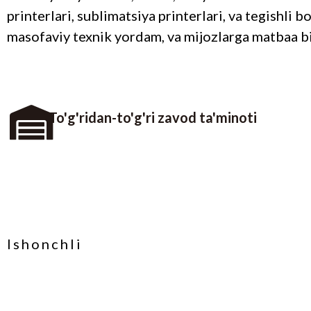
printerlari, sublimatsiya printerlari, va tegishli
masofaviy texnik yordam, va mijozlarga matbaa b
To'g'ridan-to'g'ri zavod ta'minoti
Ishonchli