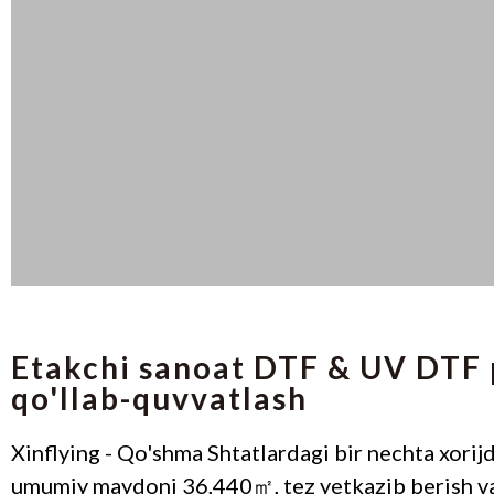
Etakchi sanoat DTF & UV DTF pr
qo'llab-quvvatlash
Xinflying - Qo'shma Shtatlardagi bir nechta xorij
umumiy maydoni 36,440㎡, tez yetkazib berish va s