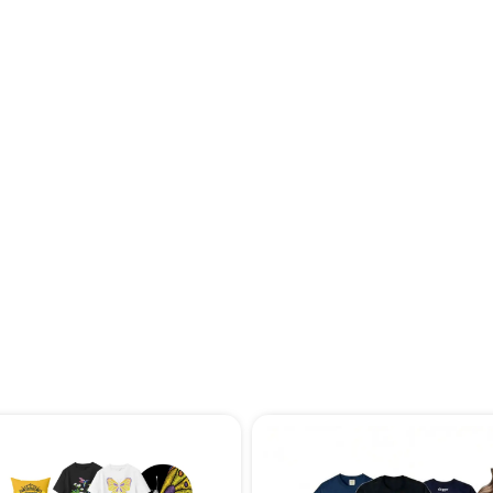
i, Maxsus
ndi