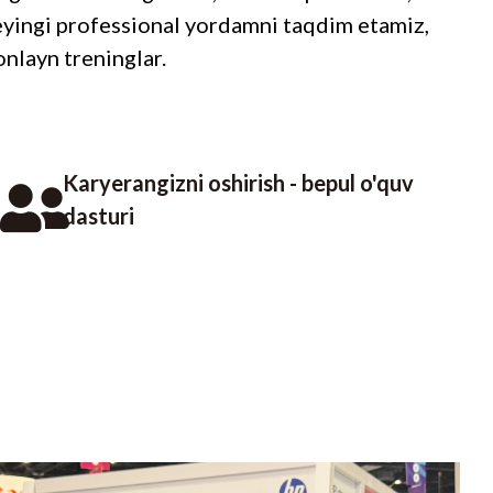
 keyingi professional yordamni taqdim etamiz,
nlayn treninglar.
Karyerangizni oshirish - bepul o'quv
dasturi