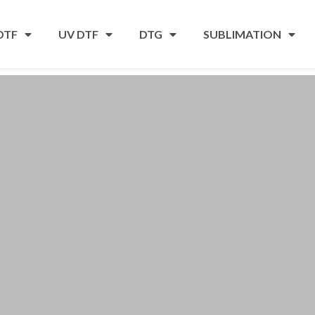
DTF
UV DTF
DTG
SUBLIMATION