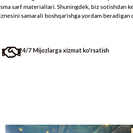
 bosma sarf materiallari. Shuningdek, biz sotishdan
iznesini samarali boshqarishga yordam beradigan o
24/7 Mijozlarga xizmat ko'rsatish