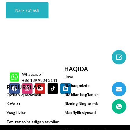
Narx so'rash

HAQIDA
Whatsapp：
Ilova
+86 189 9834 3141
Biz haqimizda
RESURSLAR
Biz bilan bog'lanish
Qo'llab-quvvatlash
Bizning Bloglarimiz
Kafolat
Maxfiylik siyosati
Yangiliklar
Tez-tez so'raladigan savollar