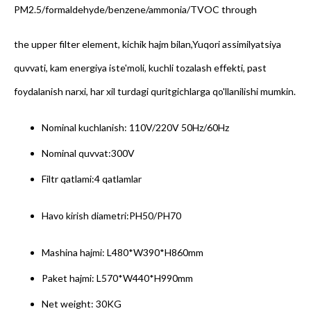
PM2.5/formaldehyde/benzene/ammonia/TVOC through
the upper filter element
, kichik hajm bilan,Yuqori assimilyatsiya
quvvati, kam energiya iste'moli, kuchli tozalash effekti, past
foydalanish narxi, har xil turdagi quritgichlarga qo'llanilishi mumkin.
Nominal kuchlanish: 110V/220V 50Hz/60Hz
Nominal quvvat:300V
Filtr qatlami:4 qatlamlar
Havo kirish diametri:PH50/PH70
Mashina hajmi:
L480*W390*H860mm
Paket hajmi:
L570*W440*H990mm
Net weight
: 30KG