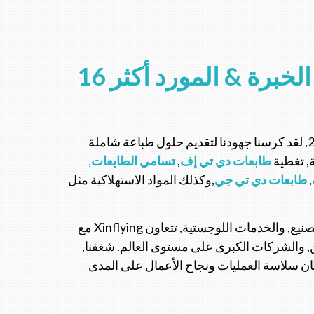
الصانع من ذوي الخبرة & المورد أكثر 16
منذ تأسيس Xinflying في 2010, لقد كرسنا جهودنا لتقديم حلول طباعة شاملة
, تغطية
طابعات دي تي إف
,
تسامي
الطابعات
,
,
طابعات دي تي جي
,وكذلك المواد الاستهلاكية مثل
كمؤسسة متقدمة تدمج R&د, تصنيع, والخدمات اللوجستية, تتعاون Xinflying مع
ن, والشركات الكبرى على مستوى العالم. شغفنا,
ان سلاسة العمليات ونجاح الأعمال على المدى