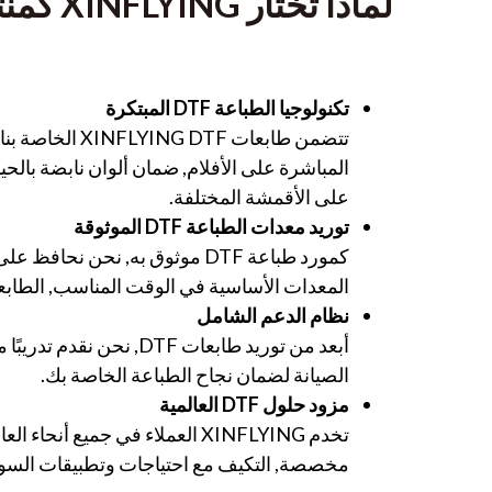
لماذا تختار XINFLYING كمنتجك
تكنولوجيا الطباعة DTF المبتكرة
تتضمن طابعات  DTF
المباشرة على الأفلام, ضمان ألوان نابضة بالحي
على الأقمشة المختلفة.
توريد معدات الطباعة DTF الموثوقة
كمورد طباعة DTF موثوق به, نحن ن
المعدات الأساسية في الوقت المناسب, الطابعات
نظام الدعم الشامل
أبعد من توريد طابعات DTF, نح
الصيانة لضمان نجاح الطباعة الخاصة بك.
مزود حلول DTF العالمية
مخصصة, التكيف مع احتياجات وتطبيقات السوق