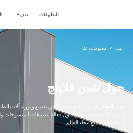
التطبيقات
دتف
ال
بيت
>
معلومات عنا
حول شين فلاينج
شين الطائر
هي شركة متخصصة في تصنيع وتوريد آلات الطبا
الرقمية المتقدمة, توفير حلول فعالة لتطبيقات المنسوجات و
الصلبة في جميع أنحاء العالم.