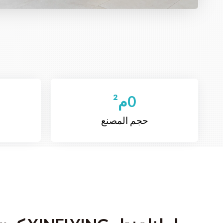
0
م²
حجم المصنع