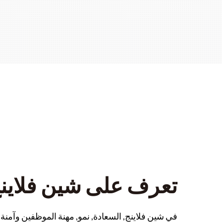
تعرف على شين فلاين
في شين فلاينج, السعادة, نمو, مهنة الموظفين وآمنة &