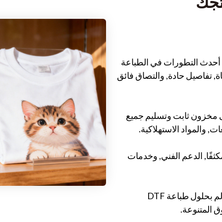
XINFLYING الخاصة بنا أحدث التطورات في الطباعة
اة, تفاصيل حادة, والتصاق فائق
حافظ على مخزون ثابت وتسليم جميع
, والمواد الاستهلاكية.
ن نقدم تدريبًا مكثفًا, الدعم الفني, وخدمات
تخدم XINFLYING العملاء في جميع أنحاء العالم بحلول طباعة DTF
 المتنوعة.