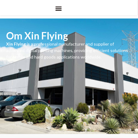
Om Xin Flying
Xin Flying
is a professional manufacturer and supplier of
advanced digital printing machines
,
providing efficient solutions
for textile and hard goods applications worldwide
.