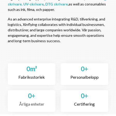
skrivare
,
UV-skrivare
,
DTG skrivare
,
as well as consumables
such as ink
, filma, och papper.
As an advanced enterprise integrating R
&D, tillverkning,
and
logistics
,
Xinflying collaborates with individual businessmen
,
distributörer,
and large companies worldwide
. Vår passion,
engagemang,
and expertise help ensure smooth operations
and long-term business success
.
0
m²
0
+
Fabriksstorlek
Personalbelopp
0
+
0
+
Årliga enheter
Certifiering