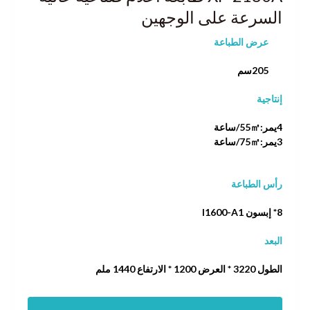
السرعة على الوجهين
عرض الطباعة
205سم
إنتاجية
4يمر:55㎡/ساعة
3يمر:75㎡/ساعة
رأس الطباعة
8* إبسون I1600-A1
البعد
الطول 3220 * العرض 1200 * الارتفاع 1440 ملم