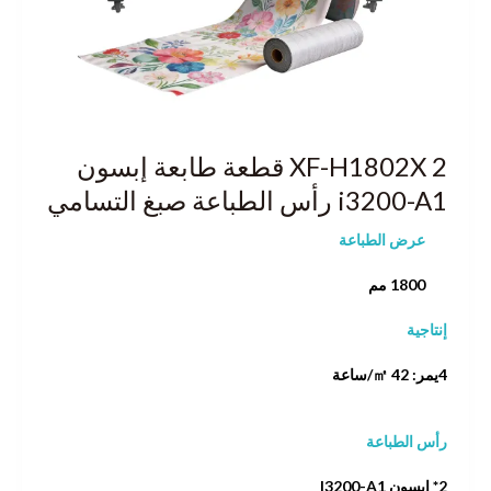
XF-H1802X 2 قطعة طابعة إبسون
i3200-A1 رأس الطباعة صبغ التسامي
عرض الطباعة
1800 مم
إنتاجية
4يمر: 42 ㎡/ساعة
رأس الطباعة
2* إبسون I3200-A1