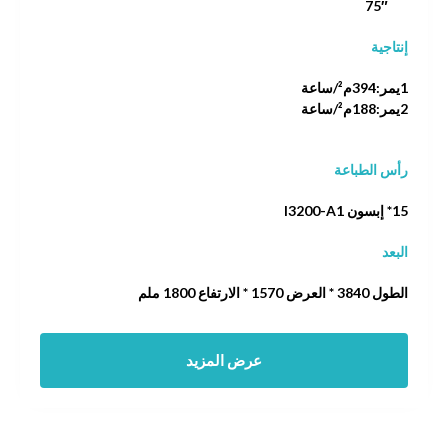
75″
إنتاجية
1يمر:394م²/ساعة
2يمر:188م²/ساعة
رأس الطباعة
15* إبسون I3200-A1
البعد
الطول 3840 * العرض 1570 * الارتفاع 1800 ملم
عرض المزيد