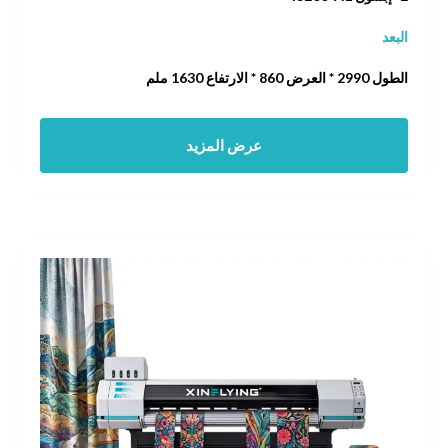
البعد
الطول 2990 * العرض 860 * الارتفاع 1630 ملم
عرض المزيد