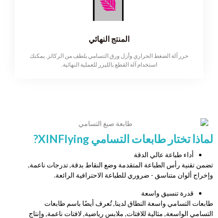
المنتج النهائي
حرر آلة الضغط الحراري وأزل ورق التسامي بلطف من الركائز. يمكنك
استخدام آلة القطع بالليزر للعملية النهائية.
لماذا تختار طابعات التسامي XINFlying?
أداء طباعة عالي الدقة
تضمن تقنية رأس الطباعة المتقدمة وضع النقاط بدقة, تدرجات ناعمة,
وإخراج ألوان متناسق - ضروري للطباعة الاحترافية الرائعة.
قدرة تنسيق واسعة
طابعات التسامي واسعة النطاق لدينا, تُعرف أيضًا باسم طابعات
التسامي الواسعة, مثالية للافتات, ملابس رياضية, لافتات ناعمة, وإنتاج