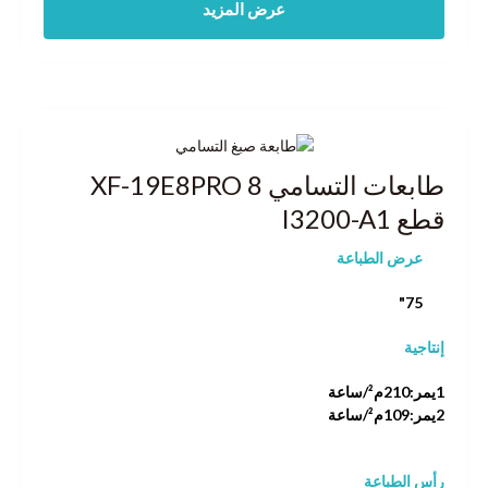
عرض المزيد
طابعات التسامي XF-19E8PRO 8
قطع I3200-A1
عرض الطباعة
75"
إنتاجية
1يمر:210م²/ساعة
2يمر:109م²/ساعة
رأس الطباعة