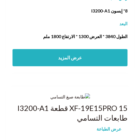
8* إبسون I3200-A1
البعد
الطول 3840 * العرض 1300 * الارتفاع 1800 ملم
عرض المزيد
XF-19E15PRO 15 قطعة I3200-A1
طابعات التسامي
عرض الطباعة