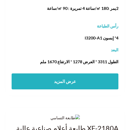
2يمر :180 ㎡/ساعة 4 تمريرة : 90 ㎡/ساعة
رأس الطباعة
4* إبسون I3200-A1
البعد
الطول 3311 * العرض 1278 * الارتفاع 1670 ملم
عرض المزيد
XF-2180A طابعة أعلام صناعية عالية