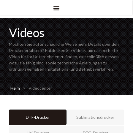
Videos
Möchten Sie auf anschauliche Weise mehr Details über den
Drucker erfahren?? Entdecken Sie Videos, um das perfekte
Video für Ihr Unternehmen zu finden, einschließlich dessen,
wozu sie fähig sind, sowie technische Anleitungen zu
ordnungsgemäßen Installations- und Betriebsverfahren.
Heim
>
Videocenter
DTF-Drucker
Sublimationsdrucker
UV-Drucker
DTG-Drucker