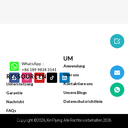

UM
WhatsApp：
Anwendung
+86 189 9834 3141
Über uns
RESSOURCEN
Kontaktiere uns
Unterstützung
Unsere Blogs
Garantie
Datenschutzrichtlinie
Nachricht
FAQs
Videocenter
Copyright ©2026,Xin Flying. Alle Rechte vorbehalten.2026