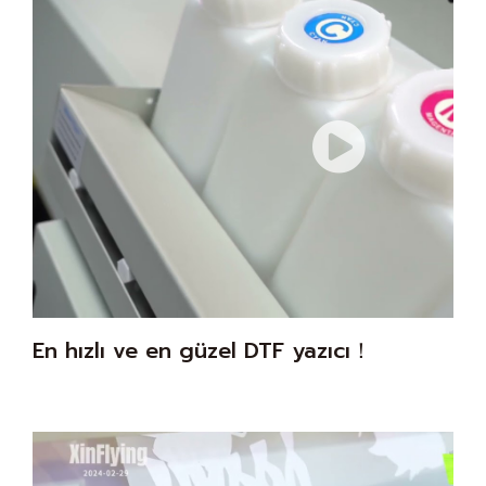
En hızlı ve en güzel DTF yazıcı！