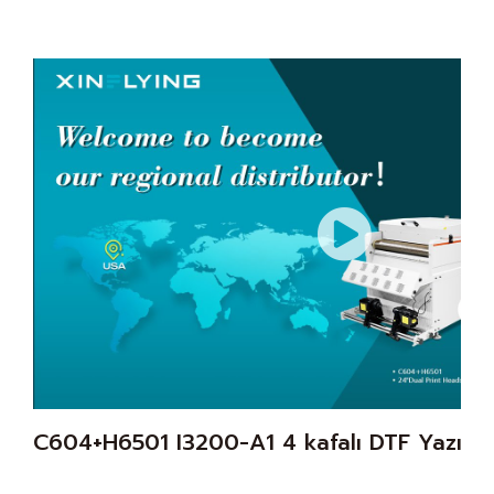
C604+H6501 I3200-A1 4 kafalı DTF Yazıcı