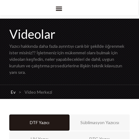
Videolar
Yazıcı hakkında daha fazla ayrıntıyı canlı bir şekilde öğrenmek
ister misiniz?? İşletmeniz için mükemmel olanı bulmak için
videoları keşfedin, neler yapabilecekleri de dahil, uygun
kurulum ve çalıştırma prosedürlerine ilişkin teknik kılavuzun
yanı sıra.
Ev
>
Video Merkezi
DTF Yazıcı
Süblimasyon Yazıcısı
UV Yazıcı
DTG Yazıcı