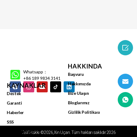

HAKKINDA
Whatsapp：
Başvuru
+86 189 9834 3141
Hakkımızda
KAYNAKLAR
Bize Ulaşın
Destek
Bloglarımız
Garanti
Gizlilik Politikası
Haberler
SSS
Video Merkezi
Telif Hakkı ©2026,Xin Uçan. Tüm hakları saklıdır.2026