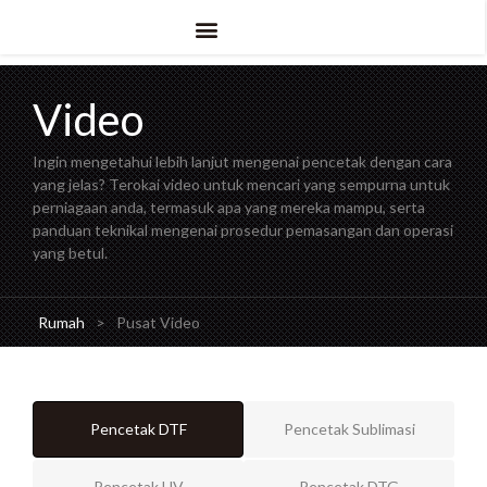
Video
Ingin mengetahui lebih lanjut mengenai pencetak dengan cara
yang jelas? Terokai video untuk mencari yang sempurna untuk
perniagaan anda, termasuk apa yang mereka mampu, serta
panduan teknikal mengenai prosedur pemasangan dan operasi
yang betul.
Rumah
>
Pusat Video
Pencetak DTF
Pencetak Sublimasi
Pencetak UV
Pencetak DTG