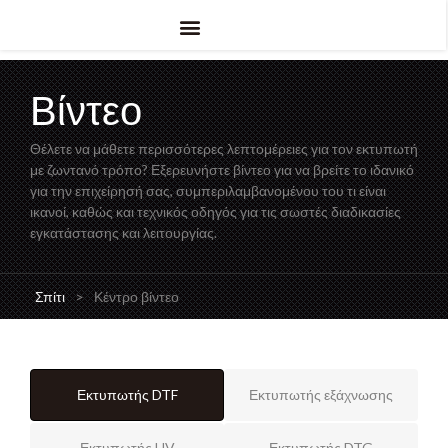
Βίντεο
Θέλετε να μάθετε περισσότερες λεπτομέρειες για τον εκτυπωτή
με ζωντανό τρόπο? Εξερευνήστε βίντεο για να βρείτε το ιδανικό
για την επιχείρησή σας, συμπεριλαμβανομένου του τι είναι
ικανοί, καθώς και τεχνικός οδηγός για τις σωστές διαδικασίες
εγκατάστασης και λειτουργίας.
Σπίτι
>
Κέντρο βίντεο
Εκτυπωτής DTF
Εκτυπωτής εξάχνωσης
Εκτυπωτής UV
Εκτυπωτής DTG