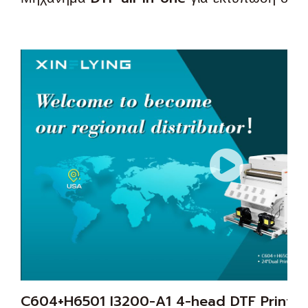
C604+H6501 I3200-A1 4-head DTF Printer