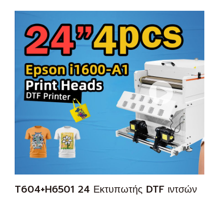
T604+H6501 24 Εκτυπωτής DTF ιντσών