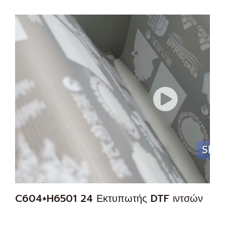
C604+H6501 24 Εκτυπωτής DTF ιντσών