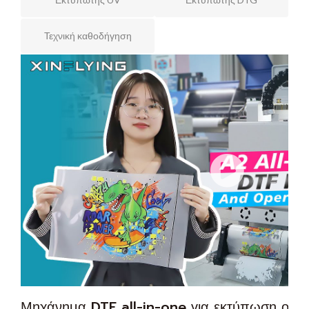
Τεχνική καθοδήγηση
Μηχάνημα DTF all-in-one για εκτύπωση ολο