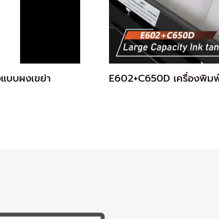
งแบบผงเขย่า
E602+C650D เครื่องพิมพ