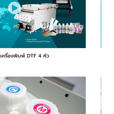
รื่องพิมพ์ DTF 4 หัว
XF-45