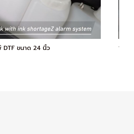
์ DTF ขนาด 24 นิ้ว
12เครื