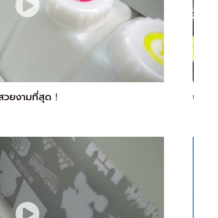
ละสวยงามที่สุด！
นิทรร