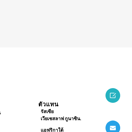

ตัวแทน
รัสเซีย
น
เวียเชสลาฟ กูนาซิน.
แอฟริกาใต้