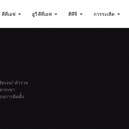
ดีทีเอฟ
ยูวี ดีทีเอฟ
ดีทีจี
การระเหิด
งชัดเจน? สำรวจ
ี่พวกเขา
นการติดตั้ง