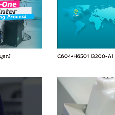
บูรณ์
C604+H6501 I3200-A1 เค