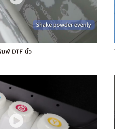
มพ์ DTF นิ้ว
T604+