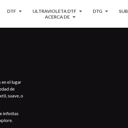
DTF
ULTRAVIOLETA DTF
DTG
SUB
ACERCA DE
en el lugar
iedad de
til, suave, o
 infinitas
xplore.