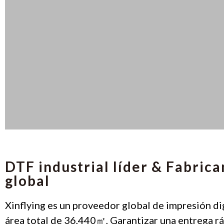
DTF industrial líder & Fabric
global
Xinflying es un proveedor global de impresión dig
área total de 36,440㎡, Garantizar una entrega rá