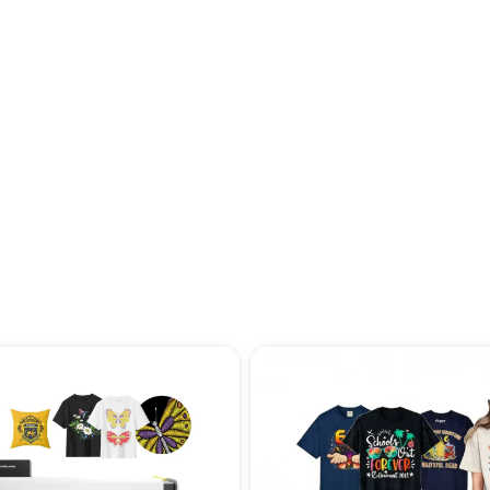
Fundador, Marca de
demanda
opa personalizada