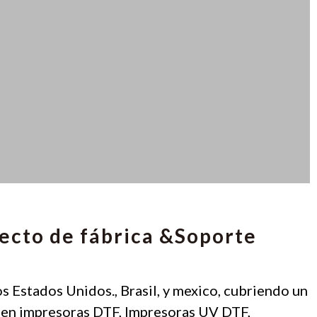
recto de fábrica &Soporte
os Estados Unidos., Brasil, y mexico, cubriendo un
os en impresoras DTF, Impresoras UV DTF,