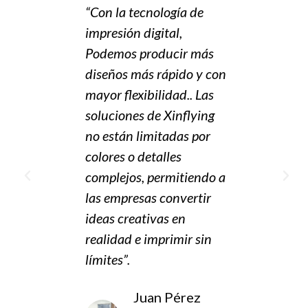
“Con la tecnología de
“Con las 
impresión digital,
impresión
Podemos producir más
Xinflying
diseños más rápido y con
más dise
mayor flexibilidad.. Las
y respon
soluciones de Xinflying
a las ten
no están limitadas por
mercado..
colores o detalles
impresión 
complejos, permitiendo a
colores s
las empresas convertir
el flujo d
ideas creativas en
eficiente
realidad e imprimir sin
producci
límites”.
demanda
Juan Pérez