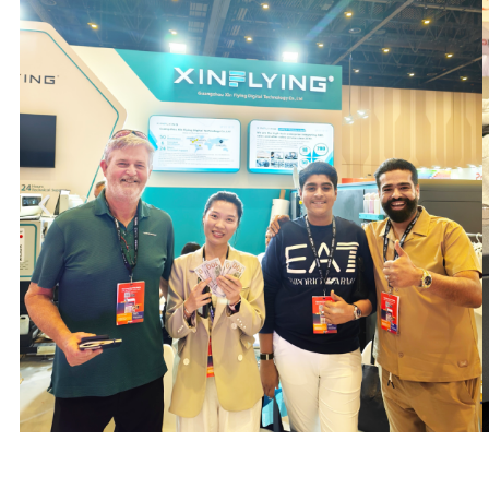
soluciones de
“La tecnología de
 digital
impresión DTF de
, Podemos crear
Xinflying nos permite
ños más rápido
gestionar pedidos de
der rápidamente
lotes pequeños de forma
dencias del
rentable. El sistema es
 La calidad de
fácil de operar., y los
es nítida., los
resultados de la
on vibrantes, y
transferencia son
e trabajo es
duraderos, flexible, y
 para la
consistente”.
ón bajo
David López
”.
Gerente de
Producción, Negocio
michael carter
de impresión bajo