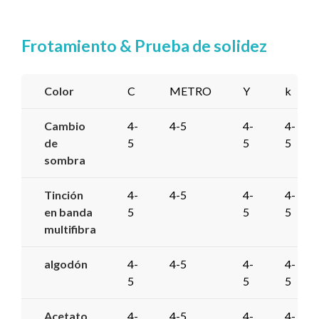
Frotamiento & Prueba de solidez
Color
C
METRO
Y
k
Cambio
4-
4-5
4-
4-
de
5
5
5
sombra
Tinción
4-
4-5
4-
4-
en banda
5
5
5
multifibra
algodón
4-
4-5
4-
4-
5
5
5
Acetato
4-
4-5
4-
4-