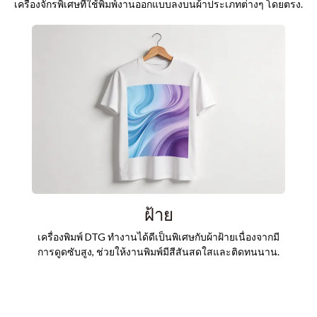
เครื่องจักรพิเศษที่ใช้พิมพ์งานออกแบบลงบนผ้าประเภทต่างๆ โดยตรง.
ในข
เคร
ฝ้าย
เครื่องพิมพ์ DTG ทำงานได้ดีเป็นพิเศษกับผ้าฝ้ายเนื่องจากมี
การดูดซับสูง, ช่วยให้งานพิมพ์มีสีสันสดใสและติดทนนาน.