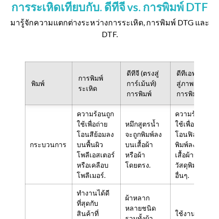
การระเหิดเทียบกับ. ดีทีจี vs. การพิมพ์ DTF
มารู้จักความแตกต่างระหว่างการระเหิด, การพิมพ์ DTG และ
DTF.
ดีทีจี (ตรงสู่
ดีทีเอฟ (ตรง
การพิมพ์
พิมพ์
การ์เม้นท์)
สู่ภาพยนตร์)
ระเหิด
การพิมพ์
การพิมพ์
ความร้อนถูก
ความร้อนถูก
ใช้เพื่อถ่าย
หมึกสูตรน้ำ
ใช้เพื่อถ่าย
โอนสีย้อมลง
จะถูกพิมพ์ลง
โอนฟิล์มที่
กระบวนการ
บนพื้นผิว
บนเสื้อผ้า
พิมพ์ลงบน
โพลีเอสเตอร์
หรือผ้า
เสื้อผ้าหรือ
หรือเคลือบ
โดยตรง.
วัสดุพิมพ์
โพลีเมอร์.
อื่นๆ.
ทำงานได้ดี
ผ้าหลาก
ที่สุดกับ
หลายชนิด
สินค้าที่
ใช้งานได้กับ
รวมทั้งผ้า