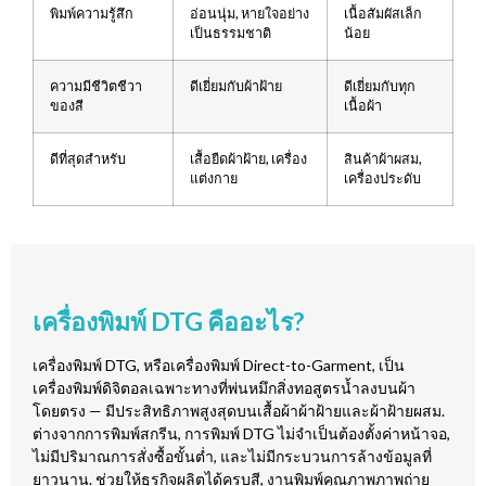
พิมพ์ความรู้สึก
อ่อนนุ่ม, หายใจอย่าง
เนื้อสัมผัสเล็ก
เป็นธรรมชาติ
น้อย
ความมีชีวิตชีวา
ดีเยี่ยมกับผ้าฝ้าย
ดีเยี่ยมกับทุก
ของสี
เนื้อผ้า
ดีที่สุดสำหรับ
เสื้อยืดผ้าฝ้าย, เครื่อง
สินค้าผ้าผสม,
แต่งกาย
เครื่องประดับ
เครื่องพิมพ์ DTG คืออะไร?
เครื่องพิมพ์ DTG, หรือเครื่องพิมพ์ Direct-to-Garment, เป็น
เครื่องพิมพ์ดิจิตอลเฉพาะทางที่พ่นหมึกสิ่งทอสูตรน้ำลงบนผ้า
โดยตรง — มีประสิทธิภาพสูงสุดบนเสื้อผ้าผ้าฝ้ายและผ้าฝ้ายผสม.
ต่างจากการพิมพ์สกรีน, การพิมพ์ DTG ไม่จำเป็นต้องตั้งค่าหน้าจอ,
ไม่มีปริมาณการสั่งซื้อขั้นต่ำ, และไม่มีกระบวนการล้างข้อมูลที่
ยาวนาน. ช่วยให้ธุรกิจผลิตได้ครบสี, งานพิมพ์คุณภาพภาพถ่าย