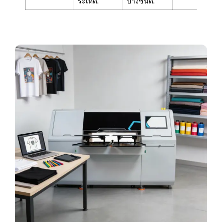
ระเหิด.
บางชนิด.