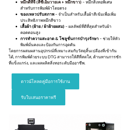
หมึกดีทีจี (สีซีเอ็มวายเค + หมึกขาว)
– หมึกสิ่งทอพิเศษ
สำหรับการพิมพ์ผ้าโดยตรง
ของเหลวปรับสภาพ
– จำเป็นสำหรับเสื้อผ้าสีเข้มเพื่อเพิ่ม
ประสิทธิภาพหมึกสีขาว
เสื้อผ้า (ฝ้าย / ผ้าฝ้ายผสม)
– ผลลัพธ์ที่ดีที่สุดสำหรับผ้า
คอตตอนสูง
การทำความสะอาด & โซลูชั่นการบำรุงรักษา
– ช่วยให้หัว
พิมพ์มั่นคงและป้องกันการอุดตัน
โดยการผสมผสานอุปกรณ์ที่เหมาะสมกับวัสดุสิ้นเปลืองที่เข้ากัน
ได้, การพิมพ์ด้วยระบบ DTG สามารถให้สีที่สดใส, ต้านทานการซัก
ที่แข็งแกร่ง, และผลผลิตสิ่งทอระดับมืออาชีพ.
ดาวน์โหลดคู่มือการใช้งาน
รับใบเสนอราคาฟรี