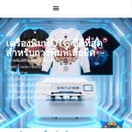
การใช้งาน
ดีทีเอฟ
ยูวี ดีทีเอฟ
การระเหิด
เกี่ยวกับ
เครื่องพิมพ์ DTG ที่ดีที่สุด
สำหรับการพิมพ์เสื้อยืด
-
ภาพพิมพ์สีสันสดใสทั้งเล่ม
-
รวดเร็วและเชื่อถือได้
-
ใช้งานง่าย
-
เป็นมิตรกับงบประมาณ
-
รองรับเสื้อยืดสั่งทำพิเศษ
-
การออกแบบขนาดกะทัดรัด
-
ใช้ได้กับผ้าหลายชนิด