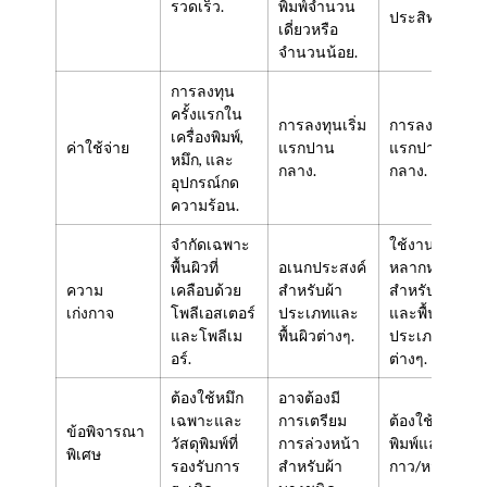
รวดเร็ว.
พิมพ์จำนวน
ประสิทธิภาพ.
เดี่ยวหรือ
จำนวนน้อย.
การลงทุน
ครั้งแรกใน
การลงทุนเริ่ม
การลงทุนเริ่ม
เครื่องพิมพ์,
ค่าใช้จ่าย
แรกปาน
แรกปาน
หมึก, และ
กลาง.
กลาง.
อุปกรณ์กด
ความร้อน.
จำกัดเฉพาะ
ใช้งานได้
พื้นผิวที่
อเนกประสงค์
หลากหลาย
ความ
เคลือบด้วย
สำหรับผ้า
สำหรับผ้า
เก่งกาจ
โพลีเอสเตอร์
ประเภทและ
และพื้นผิว
และโพลีเม
พื้นผิวต่างๆ.
ประเภท
อร์.
ต่างๆ.
ต้องใช้หมึก
อาจต้องมี
เฉพาะและ
การเตรียม
ต้องใช้ฟิล์ม
ข้อพิจารณา
วัสดุพิมพ์ที่
การล่วงหน้า
พิมพ์และผง
พิเศษ
รองรับการ
สำหรับผ้า
กาว/หมึก.