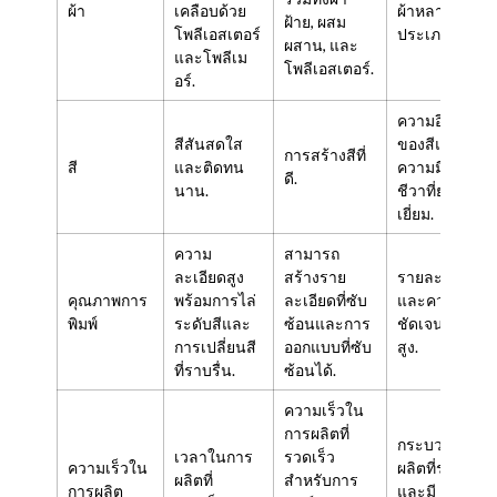
ผ้า
เคลือบด้วย
ผ้าหลาย
ฝ้าย, ผสม
โพลีเอสเตอร์
ประเภท.
ผสาน, และ
และโพลีเม
โพลีเอสเตอร์.
อร์.
ความอิ่มตัว
สีสันสดใส
ของสีและ
การสร้างสีที่
สี
และติดทน
ความมีชีวิต
ดี.
นาน.
ชีวาที่ยอด
เยี่ยม.
ความ
สามารถ
ละเอียดสูง
สร้างราย
รายละเอียด
คุณภาพการ
พร้อมการไล่
ละเอียดที่ซับ
และความ
พิมพ์
ระดับสีและ
ซ้อนและการ
ชัดเจนระดับ
การเปลี่ยนสี
ออกแบบที่ซับ
สูง.
ที่ราบรื่น.
ซ้อนได้.
ความเร็วใน
การผลิตที่
กระบวนการ
เวลาในการ
รวดเร็ว
ความเร็วใน
ผลิตที่รวดเร็ว
ผลิตที่
สำหรับการ
การผลิต
และมี