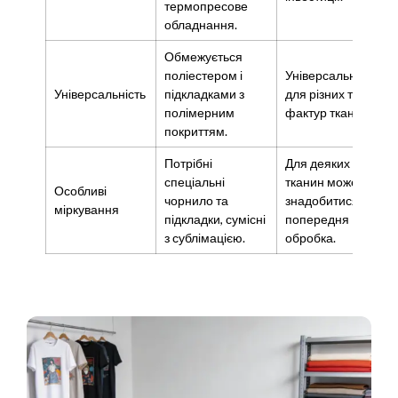
термопресове
обладнання.
Обмежується
поліестером і
Універсальний
Універсальність
підкладками з
для різних типів і
полімерним
фактур тканин.
покриттям.
Потрібні
Для деяких
спеціальні
тканин може
Особливі
чорнило та
знадобитися
міркування
підкладки, сумісні
попередня
з сублімацією.
обробка.