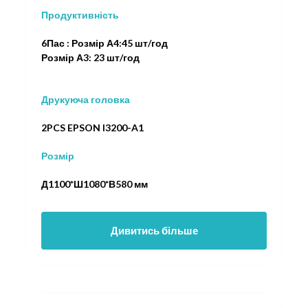
Продуктивність
6Пас : Розмір А4:45 шт/год
Розмір А3: 23 шт/год
Друкуюча головка
2PCS EPSON I3200-A1
Розмір
Д1100*Ш1080*В580 мм
Дивитись більше