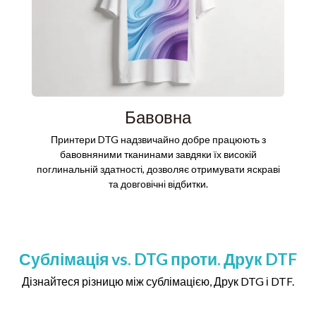
Тод
Пр
Бавовна
Принтери DTG надзвичайно добре працюють з
бавовняними тканинами завдяки їх високій
поглинальній здатності, дозволяє отримувати яскраві
та довговічні відбитки.
Сублімація vs. DTG проти. Друк DTF
Дізнайтеся різницю між сублімацією, Друк DTG і DTF.