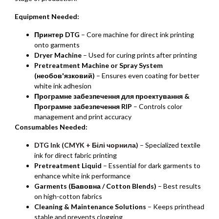
Equipment Needed
:
Принтер DTG
– Core machine for direct ink printing
onto garments
Dryer Machine
– Used for curing prints after printing
Pretreatment Machine or Spray System
(необов'язковий)
– Ensures even coating for better
white ink adhesion
Програмне забезпечення для проектування &
Програмне забезпечення RIP
– Controls color
management and print accuracy
Consumables Needed
:
DTG Ink
(CMYK + Білі чорнила)
– Specialized textile
ink for direct fabric printing
Pretreatment Liquid
– Essential for dark garments to
enhance white ink performance
Garments
(Бавовна /
Cotton Blends
)
– Best results
on high-cotton fabrics
Cleaning
&
Maintenance Solutions
– Keeps printhead
stable and prevents clogging