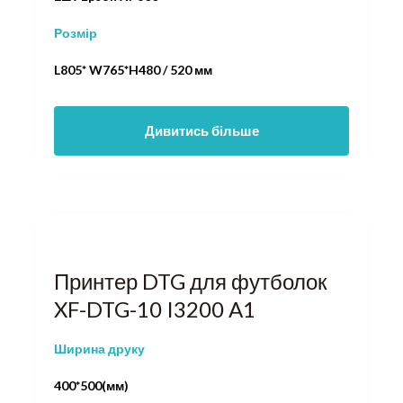
Розмір
L805* W765*H480 / 520 мм
Дивитись більше
Принтер DTG для футболок
XF-DTG-10 I3200 A1
Ширина друку
400*500(мм)