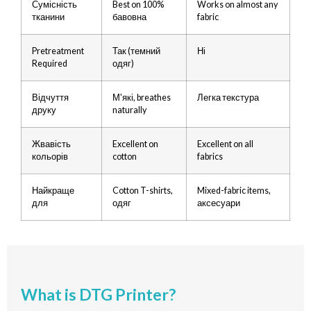
Сумісність
Best on
100%
Works on almost any
тканини
бавовна
fabric
Pretreatment
Так (темний
Ні
Required
одяг)
Відчуття
М'які,
breathes
Легка текстура
друку
naturally
Жвавість
Excellent on
Excellent on all
кольорів
cotton
fabrics
Найкраще
Cotton T-shirts
,
Mixed-fabric items
,
для
одяг
аксесуари
What is DTG Printer
?