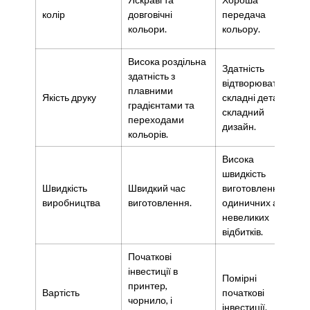
колір
довговічні
передача
кольори.
кольору.
Висока роздільна
Здатність
здатність з
відтворювати
плавними
Якість друку
складні деталі та
градієнтами та
складний
переходами
дизайн.
кольорів.
Висока
швидкість
Швидкість
Швидкий час
виготовлення
виробництва
виготовлення.
одиничних або
невеликих
відбитків.
Початкові
інвестиції в
Помірні
принтер,
Вартість
початкові
чорнило, і
інвестиції.