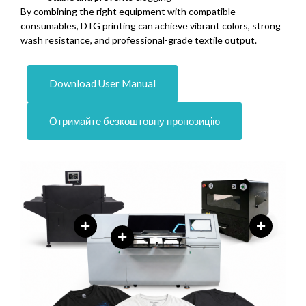
By combining the right equipment with compatible
consumables
,
DTG printing can achieve vibrant colors
,
strong
wash resistance
,
and professional-grade textile output
.
Download User Manual
Отримайте безкоштовну пропозицію