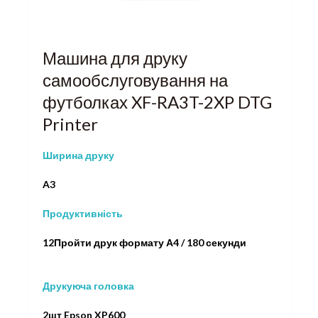
Машина для друку
самообслуговування на
футболках XF-RA3T-2XP DTG
Printer
Ширина друку
A3
Продуктивність
12Пройти друк формату А4 / 180 секунди
Друкуюча головка
2шт Epson XP600