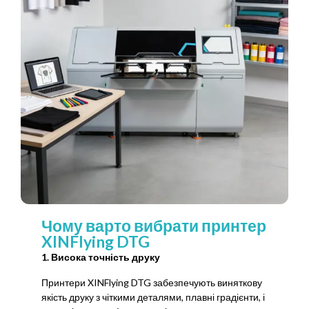
Чому варто вибрати принтер
XINFlying DTG
1. Висока точність друку
Принтери XINFlying DTG забезпечують виняткову
якість друку з чіткими деталями, плавні градієнти, і