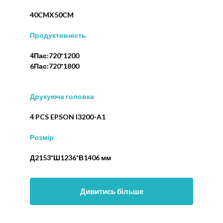
40CMX50CM
Продуктивність
4Пас:720*1200
6Пас:720*1800
Друкуюча головка
4 PCS EPSON I3200-A1
Розмір
Д2153*Ш1236*В1406 мм
Дивитись більше