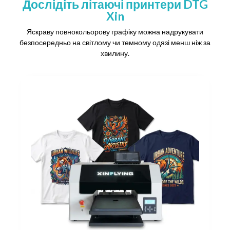
Дослідіть літаючі принтери DTG
Xin
Яскраву повнокольорову графіку можна надрукувати
безпосередньо на світлому чи темному одязі менш ніж за
хвилину.