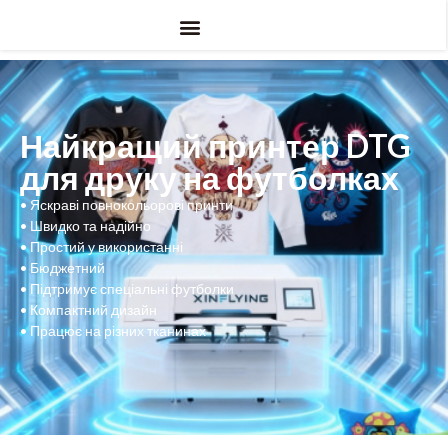
Найкращий принтер DTG
для друку на футболках
•
Яскраві повнокольорові принти
•
Швидко та надійно
•
Простий у використанні
•
Бюджетний
•
Підтримує спеціальні футболки
•
Компактний дизайн
•
Працює на різних тканинах