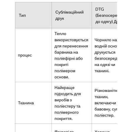
DTG
Сублімаційний
Тип
(Безпосередньо
друк
до одягу) Друк
Тепло
використовується
Чорнило на
для перенесення
водній основі
барвника на
друкується
процес
поліефірні або
безпосередньо
покриті
на одязі чи
полімером
тканині.
основи.
Найкраще
Різноманітність
підходить для
тканин,
виробів з
Тканина
включаючи
поліестеру та
бавовну, суміші, і
полімерного
поліестер.
покриття.
Яскраві та
Хороша