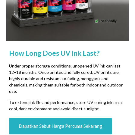
How Long Does UV Ink Last
?
Under proper storage conditions
,
unopened UV ink can last
12–18 months
.
Once printed and fully cured
,
UV prints are
highly durable and resistant to fading
, menggaru,
and
chemicals
,
making them suitable for both indoor and outdoor
use
.
To extend ink life and performance
,
store UV curing inks in a
cool
,
dark environment and avoid direct sunlight
.
Dapatkan Sebut Harga Percuma Sekarang