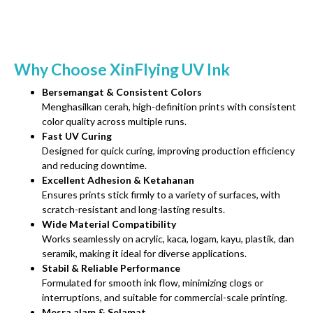
Why Choose XinFlying UV Ink
Bersemangat &
Consistent Colors
Menghasilkan cerah,
high-definition prints with consistent
color quality across multiple runs
.
Fast UV Curing
Designed for quick curing
,
improving production efficiency
and reducing downtime
.
Excellent Adhesion
& Ketahanan
Ensures prints stick firmly to a variety of surfaces
,
with
scratch-resistant and long-lasting results
.
Wide Material Compatibility
Works seamlessly on acrylic
, kaca, logam, kayu, plastik, dan
seramik,
making it ideal for diverse applications
.
Stabil &
Reliable Performance
Formulated for smooth ink flow
,
minimizing clogs or
interruptions
,
and suitable for commercial-scale printing
.
Mesra alam & Selamat