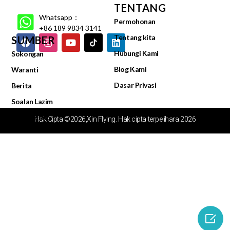
TENTANG
Whatsapp：
Permohonan
+86 189 9834 3141
Tentang kita
SUMBER
Hubungi Kami
Sokongan
Blog Kami
Waranti
Dasar Privasi
Berita
Soalan Lazim
Pusat Video
Hak Cipta ©2026,Xin Flying. Hak cipta terpelihara.2026
