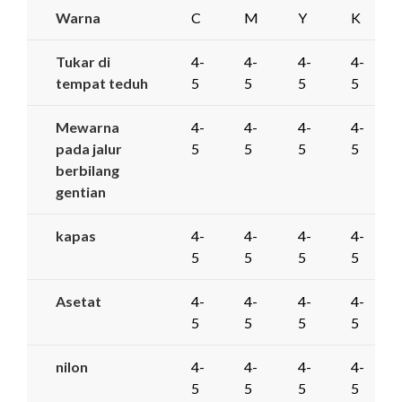
Warna
C
M
Y
K
Tukar di
4-
4-
4-
4-
tempat teduh
5
5
5
5
Mewarna
4-
4-
4-
4-
pada jalur
5
5
5
5
berbilang
gentian
kapas
4-
4-
4-
4-
5
5
5
5
Asetat
4-
4-
4-
4-
5
5
5
5
nilon
4-
4-
4-
4-
5
5
5
5