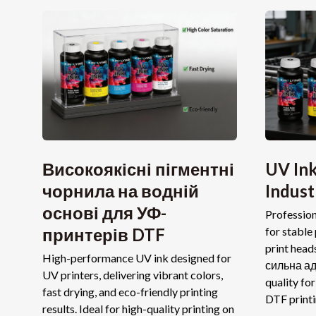
Високоякісні пігментні
UV Ink
чорнила на водній
Indust
основі для УФ-
Profession
принтерів DTF
for stable
print head
High-performance UV ink designed for
сильна ад
UV printers
,
delivering vibrant colors
,
quality fo
fast drying
,
and eco-friendly printing
DTF print
results
.
Ideal for high-quality printing on