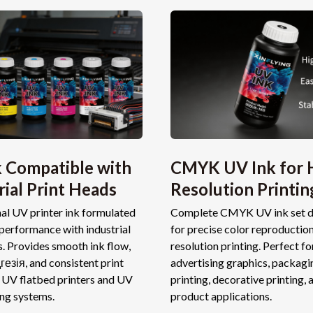
 Compatible with
CMYK UV Ink for 
rial Print Heads
Resolution Printin
al UV printer ink formulated
Complete CMYK UV ink set d
 performance with industrial
for precise color reproduction
s
.
Provides smooth ink flow
,
resolution printing
.
Perfect fo
гезія,
and consistent print
advertising graphics
,
packagi
r UV flatbed printers and UV
printing
,
decorative printing
,
ing systems
.
product applications
.