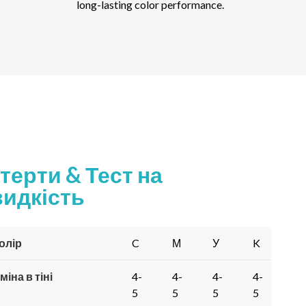
long-lasting color performance
.
терти & Тест на
идкість
олір
C
М
У
K
міна в тіні
4-
4-
4-
4-
5
5
5
5