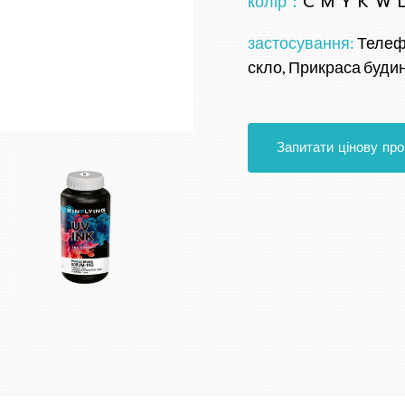
колір：
C M Y K W 
застосування:
Телефо
скло, Прикраса будин
Запитати цінову пр