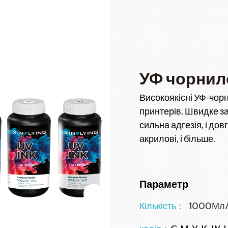
УФ чорнил
Високоякісні УФ-чор
принтерів. Швидке за
сильна адгезія, і довг
акрилові, і більше.
Параметр
Кількість：
1000Мл/