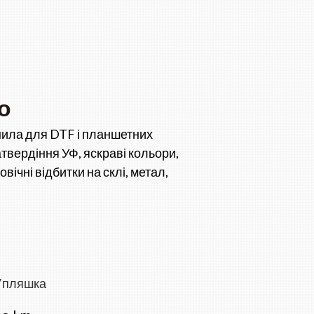
о
нила для DTF і планшетних
твердіння УФ, яскраві кольори,
овічні відбитки на склі, метал,
пляшка