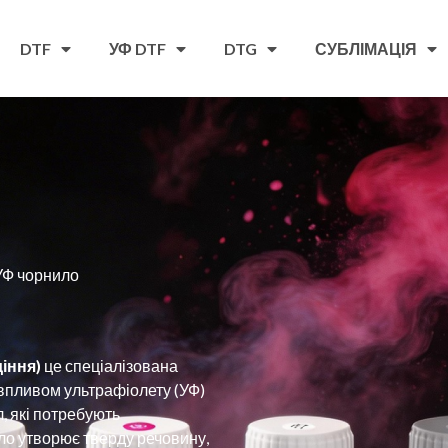
DTF
УФ DTF
DTG
СУБЛІМАЦІЯ
УФ чорнило
іння)
це спеціалізована
 впливом ультрафіолету (УФ)
, які потребують
о утворює тверду речовину,