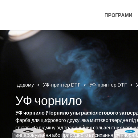
ПРОГРАМИ
додому
>
УФ-принтер DTF
>
УФ-принтер DTF
>
УФ чорнило
УФ чорнило (Чорнило ультрафіолетового затверд
фарба для цифрового друку, яка миттєво твердне під
світло. На відміну від традиційних сольвентних чорнил
випаровування або природного висихання, УФ-чорнил