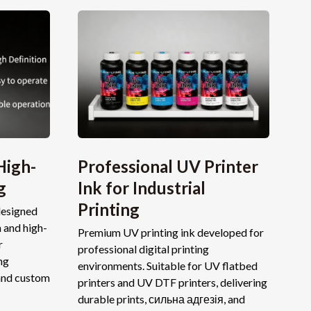
High-
Professional UV Printer
g
Ink for Industrial
Printing
esigned
 and high-
Premium UV printing ink developed for
r
professional digital printing
ng
environments
.
Suitable for UV flatbed
and custom
printers and UV DTF printers
,
delivering
durable prints
, сильна адгезія,
and