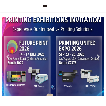
การใช้งาน
ดีทีเอฟ
ยูวี ดีทีเอฟ
การระเหิด
เกี่ยวกับ