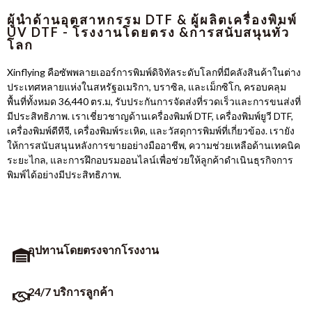
ผู้นำด้านอุตสาหกรรม DTF & ผู้ผลิตเครื่องพิมพ์
UV DTF - โรงงานโดยตรง &การสนับสนุนทั่ว
โลก
Xinflying คือซัพพลายเออร์การพิมพ์ดิจิทัลระดับโลกที่มีคลังสินค้าในต่าง
ประเทศหลายแห่งในสหรัฐอเมริกา, บราซิล, และเม็กซิโก, ครอบคลุม
พื้นที่ทั้งหมด 36,440 ตร.ม, รับประกันการจัดส่งที่รวดเร็วและการขนส่งที่
มีประสิทธิภาพ. เราเชี่ยวชาญด้านเครื่องพิมพ์ DTF, เครื่องพิมพ์ยูวี DTF,
เครื่องพิมพ์ดีทีจี, เครื่องพิมพ์ระเหิด, และวัสดุการพิมพ์ที่เกี่ยวข้อง. เรายัง
ให้การสนับสนุนหลังการขายอย่างมืออาชีพ, ความช่วยเหลือด้านเทคนิค
ระยะไกล, และการฝึกอบรมออนไลน์เพื่อช่วยให้ลูกค้าดำเนินธุรกิจการ
พิมพ์ได้อย่างมีประสิทธิภาพ.
อุปทานโดยตรงจากโรงงาน
24/7 บริการลูกค้า