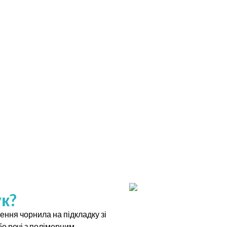
к?
ення чорнила на підкладку зі
о речі з полімерним