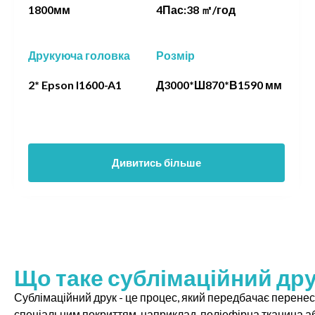
1800мм
4Пас:38 ㎡/год
Друкуюча головка
Розмір
2* Epson I1600-A1
Д3000*Ш870*В1590 мм
Дивитись більше
Що таке сублімаційний дру
Сублімаційний друк - це процес, який передбачає перенес
спеціальним покриттям, наприклад, поліефірна тканина аб