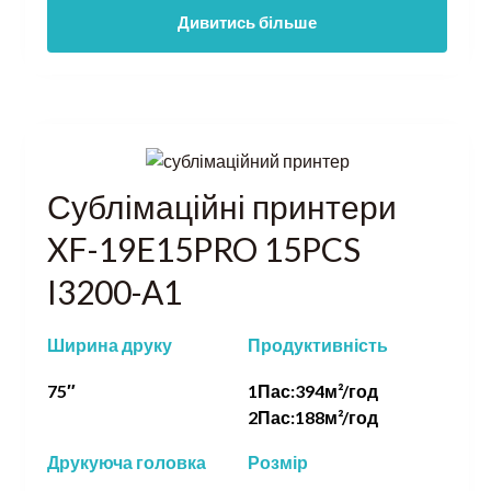
Дивитись більше
Сублімаційні принтери
XF-19E15PRO 15PCS
I3200-A1
Ширина друку
Продуктивність
75″
1Пас:394м²/год
2Пас:188м²/год
Друкуюча головка
Розмір