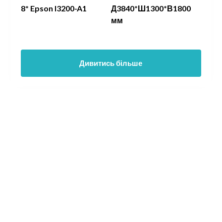
8* Epson I3200-A1
Д3840*Ш1300*В1800
мм
Дивитись більше