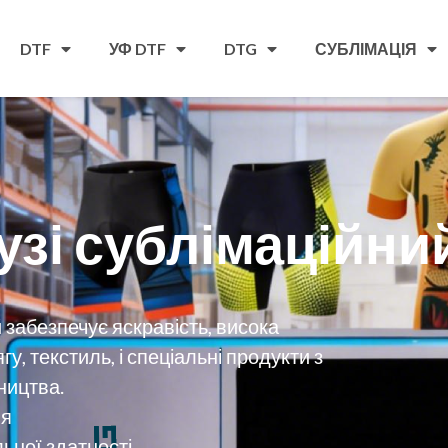
DTF
УФ DTF
DTG
СУБЛІМАЦІЯ
узі сублімаційни
 забезпечує яскравість, висока
гу, текстиль, і спеціальні продукти з
ництва.
ня
ьної здатності