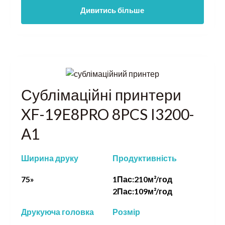
Дивитись більше
Сублімаційні принтери
XF-19E8PRO 8PCS I3200-
A1
Ширина друку
Продуктивність
75»
1Пас:210м²/год
2Пас:109м²/год
Друкуюча головка
Розмір