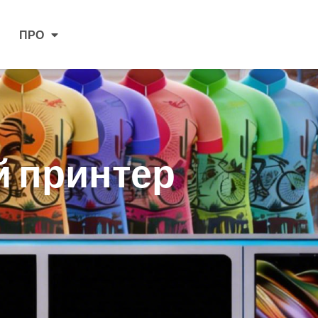
ПРО
й принтер