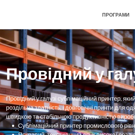
ПРОГРАМИ
Провідний у гал
Провідний у галузі сублімаційний принтер, який
роздільна здатність, і довговічні принти для одя
швидкою та стабільною продуктивністю вироб
Сублімаційний принтер промислового рів
Яскравий, текстильний друк високої розділ