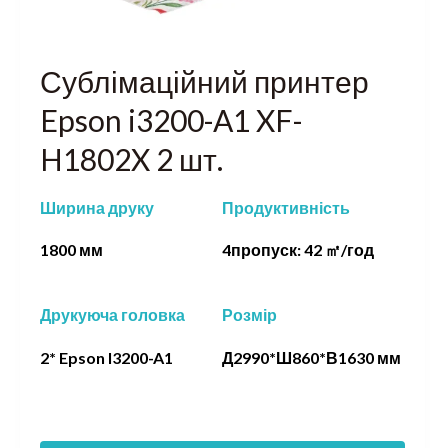
Сублімаційний принтер
Epson i3200-A1 XF-
H1802X 2 шт.
Ширина друку
Продуктивність
1800 мм
4пропуск: 42 ㎡/год
Друкуюча головка
Розмір
2* Epson I3200-A1
Д2990*Ш860*В1630 мм