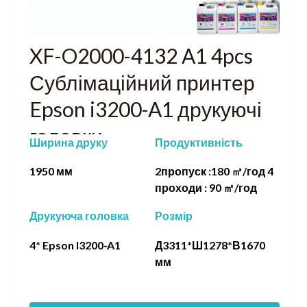
XF-O2000-4132 A1 4pcs
Сублімаційний принтер
Epson i3200-A1 друкуючі
головки
Ширина друку
Продуктивність
1950 мм
2пропуск :180 ㎡/год 4
проходи : 90 ㎡/год
Друкуюча головка
Розмір
4* Epson I3200-A1
Д3311*Ш1278*В1670
мм