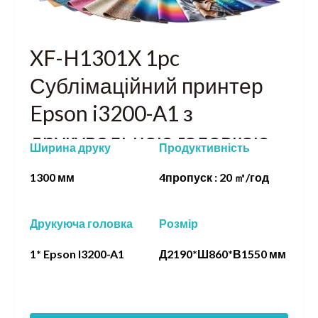
XF-H1301X 1pc
Сублімаційний принтер
Epson i3200-A1 з
друкувальною головкою
Ширина друку
Продуктивність
1300 мм
4пропуск : 20 ㎡/год
Друкуюча головка
Розмір
1* Epson I3200-A1
Д2190*Ш860*В1550 мм