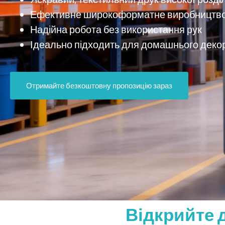
Ефективне широкоформатне виробництв
Надійна робота без використання рук
Ідеально підходить для домашнього деко
Отримайте безкоштовну пропозицію зараз
Відкрийте д