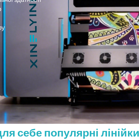
о
ру
ля себе популярні лінійки