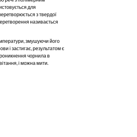
ристовується для
 перетворюється з твердої
 перетворення називається
температури, змушуючи його
ви і застигає, результатом є
 проникнення чорнила в
вітання, і можна мити.