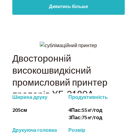
Дивитись більше
Двосторонній
високошвидкісний
промисловий принтер
прапорів XF-2180A
Ширина друку
Продуктивність
205см
4Пас:55㎡/год
3Пас:75㎡/год
Друкуюча головка
Розмір