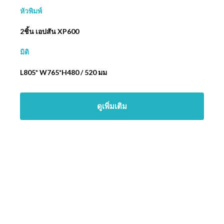
หัวพิมพ์
2ชิ้น เอปสัน XP600
มิติ
L805* W765*H480 / 520 มม
ดูเพิ่มเติม