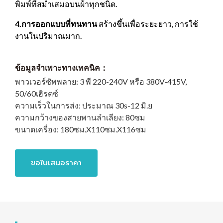
พิมพ์ที่สม่ำเสมอบนผ้าทุกชนิด.
4.การออกแบบที่ทนทาน
สร้างขึ้นเพื่อระยะยาว, การใช้
งานในปริมาณมาก.
ข้อมูลจำเพาะทางเทคนิค：
พาวเวอร์ซัพพลาย:
3 พี 220-240V หรือ 380V-415V,
50/60เฮิรตซ์
ความเร็วในการส่ง:
ประมาณ 30s-12 มิ.ย
ความกว้างของสายพานลำเลียง:
80ซม
ขนาดเครื่อง:
180ซม.X110ซม.X116ซม
ขอใบเสนอราคา